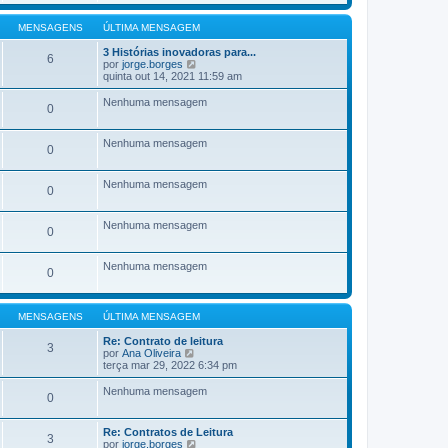
l
j
a
M
t
a
g
e
i
a
MENSAGENS
ÚLTIMA MENSAGEM
e
n
m
ú
m
s
a
l
3 Histórias inovadoras para...
6
a
M
t
V
por
jorge.borges
g
e
i
e
quinta out 14, 2021 11:59 am
e
n
m
j
m
s
a
a
Nenhuma mensagem
0
a
M
a
g
e
ú
e
n
l
Nenhuma mensagem
m
s
t
0
a
i
g
m
e
a
Nenhuma mensagem
0
m
M
e
n
Nenhuma mensagem
0
s
a
g
Nenhuma mensagem
e
0
m
MENSAGENS
ÚLTIMA MENSAGEM
Re: Contrato de leitura
3
V
por
Ana Oliveira
e
terça mar 29, 2022 6:34 pm
j
a
Nenhuma mensagem
0
a
ú
l
Re: Contratos de Leitura
t
3
V
por
jorge.borges
i