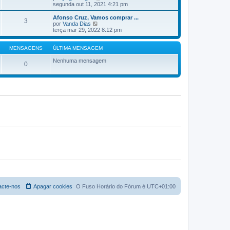
e
segunda out 11, 2021 4:21 pm
m
j
a
a
Afonso Cruz, Vamos comprar ...
M
3
a
V
por
Vanda Dias
e
ú
e
terça mar 29, 2022 8:12 pm
n
l
j
s
t
a
a
i
a
MENSAGENS
ÚLTIMA MENSAGEM
g
m
ú
e
a
l
Nenhuma mensagem
m
0
M
t
e
i
n
m
s
a
a
M
g
e
e
n
m
s
a
g
e
m
acte-nos
Apagar cookies
O Fuso Horário do Fórum é
UTC+01:00