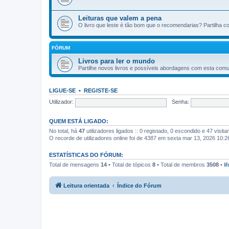
Leituras que valem a pena
O livro que leste é tão bom que o recomendarias? Partilha c
FÓRUM
Livros para ler o mundo
Partilhe novos livros e possíveis abordagens com esta com
LIGUE-SE
•
REGISTE-SE
Utilizador:
Senha:
QUEM ESTÁ LIGADO:
No total, há
47
utilizadores ligados :: 0 registado, 0 escondido e 47 visit
O recorde de utilizadores online foi de 4387 em sexta mar 13, 2026 10:
ESTATÍSTICAS DO FÓRUM:
Total de mensagens
14
• Total de tópicos
8
• Total de membros
3508
•
li
Leitura orientada
Índice do Fórum