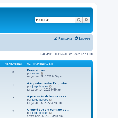
Pesquisar
Pesquisa avançad
Registe-se
Ligue-se
Data/Hora: quinta ago 06, 2026 12:54 pm
MENSAGENS
ÚLTIMA MENSAGEM
Boas-vindas
5
V
por
aleluia
e
terça mar 29, 2022 8:36 pm
j
a
A importância das Perguntas...
1
a
V
por
jorge.borges
ú
e
terça set 14, 2021 9:59 am
l
j
t
a
A promoção da leitura na sa...
7
i
a
V
por
jorge.borges
m
ú
e
terça abr 05, 2022 3:59 pm
a
l
j
M
t
a
O que é que um contrato de ...
e
2
i
a
V
por
jorge.borges
n
m
ú
e
sexta nov 05, 2021 3:18 pm
s
a