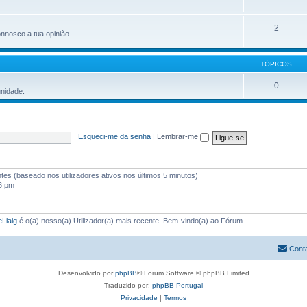
2
onnosco a tua opinião.
TÓPICOS
0
unidade.
Esqueci-me da senha
|
Lembrar-me
antes (baseado nos utilizadores ativos nos últimos 5 minutos)
26 pm
feLiaig
é o(a) nosso(a) Utilizador(a) mais recente. Bem-vindo(a) ao Fórum
Cont
Desenvolvido por
phpBB
® Forum Software © phpBB Limited
Traduzido por:
phpBB Portugal
Privacidade
|
Termos