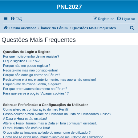
PNL2027
FAQ
Registe-se
Ligue-se
P
Leitura orientada
Índice do Fórum
Questões Mais Frequentes
e
Questões Mais Frequentes
s
q
Questões de Login e Registo
Por que motivo tenho de me registar?
u
O que significa COPPA?
i
Porque não me posso registar?
Registei-me mas não consigo entrar!
s
Porque não consigo entrar no Fórum?
Registei-me e já entrei anteriormente, mas agora não consigo!
a
Esqueci-me da minha Senha, e agora?
r
Por que entro automaticamente no Fórum?
Para que serve a opção “Apagar cookies” ?
Sobre as Preferências e Configurações do Utilizador
Como altero as configuração do meu Perfil?
Posso ocultar o meu Nome de Utilizador da Lista de Utilizadores Online?
A Data e Hora estão erradas!
Alterei o Fuso Horário, mas a Data e Hora continuam erradas!,
O meu idioma não está na lista!
O que são as imagens ao lado do meu nome de utilizador?
Como posso exibir uma Imagem junto ao meu Nome de Utilizador?