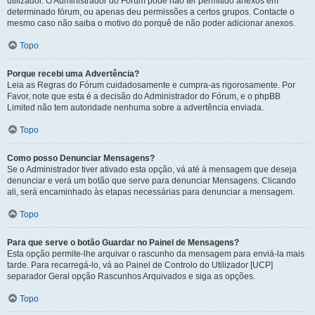
utilizador. O Administrador do Fórum pode não ter permitido anexos em
determinado fórum, ou apenas deu permissões a certos grupos. Contacte o
mesmo caso não saiba o motivo do porquê de não poder adicionar anexos.
Topo
Porque recebi uma Advertência?
Leia as Regras do Fórum cuidadosamente e cumpra-as rigorosamente. Por
Favor, note que esta é a decisão do Administrador do Fórum, e o phpBB
Limited não tem autoridade nenhuma sobre a advertência enviada.
Topo
Como posso Denunciar Mensagens?
Se o Administrador tiver ativado esta opção, vá até à mensagem que deseja
denunciar e verá um botão que serve para denunciar Mensagens. Clicando
ali, será encaminhado às etapas necessárias para denunciar a mensagem.
Topo
Para que serve o botão Guardar no Painel de Mensagens?
Esta opção permite-lhe arquivar o rascunho da mensagem para enviá-la mais
tarde. Para recarregá-lo, vá ao Painel de Controlo do Utilizador [UCP]
separador Geral opção Rascunhos Arquivados e siga as opções.
Topo