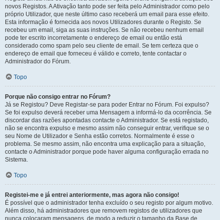
novos Registos. A Ativação tanto pode ser feita pelo Administrador como pelo
próprio Utilizador, que neste último caso receberá um email para esse efeito.
Esta informação é fornecida aos novos Utilizadores durante o Registo. Se
recebeu um email, siga as suas instruções. Se não recebeu nenhum email
pode ter escrito incorretamente o endereço de email ou então está
considerado como spam pelo seu cliente de email. Se tem certeza que o
endereço de email que forneceu é válido e correto, tente contactar o
Administrador do Fórum.
Topo
Porque não consigo entrar no Fórum?
Já se Registou? Deve Registar-se para poder Entrar no Fórum. Foi expulso?
Se foi expulso deverá receber uma Mensagem a informá-lo da ocorrência. Se
discordar das razões apontadas contacte o Administrador. Se está registado,
não se encontra expulso e mesmo assim não conseguir entrar, verifique se o
seu Nome de Utilizador e Senha estão corretos. Normalmente é esse o
problema. Se mesmo assim, não encontra uma explicação para a situação,
contacte o Administrador porque pode haver alguma configuração errada no
Sistema.
Topo
Registei-me e já entrei anteriormente, mas agora não consigo!
É possível que o administrador tenha excluído o seu registo por algum motivo.
Além disso, há administradores que removem registos de utilizadores que
nunca colocaram mensagens, de modo a reduzir o tamanho da Base de