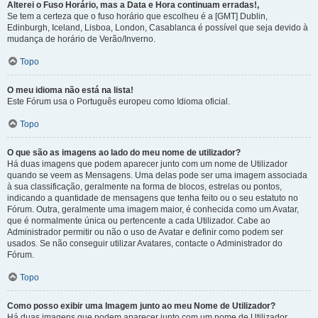
Alterei o Fuso Horário, mas a Data e Hora continuam erradas!,
Se tem a certeza que o fuso horário que escolheu é a [GMT] Dublin,
Edinburgh, Iceland, Lisboa, London, Casablanca é possível que seja devido à
mudança de horário de Verão/Inverno.
Topo
O meu idioma não está na lista!
Este Fórum usa o Português europeu como Idioma oficial.
Topo
O que são as imagens ao lado do meu nome de utilizador?
Há duas imagens que podem aparecer junto com um nome de Utilizador
quando se veem as Mensagens. Uma delas pode ser uma imagem associada
à sua classificação, geralmente na forma de blocos, estrelas ou pontos,
indicando a quantidade de mensagens que tenha feito ou o seu estatuto no
Fórum. Outra, geralmente uma imagem maior, é conhecida como um Avatar,
que é normalmente única ou pertencente a cada Utilizador. Cabe ao
Administrador permitir ou não o uso de Avatar e definir como podem ser
usados. Se não conseguir utilizar Avatares, contacte o Administrador do
Fórum.
Topo
Como posso exibir uma Imagem junto ao meu Nome de Utilizador?
Há duas imagens que podem aparecer junto com um nome de Utilizador