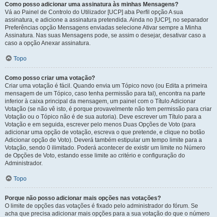
Como posso adicionar uma assinatura às minhas Mensagens?
Vá ao Painel de Controlo do Utilizador [UCP] aba Perfil opção A sua
assinatura, e adicione a assinatura pretendida. Ainda no [UCP], no separador
Preferências opção Mensagens enviadas selecione Ativar sempre a Minha
Assinatura. Nas suas Mensagens pode, se assim o desejar, desativar caso a
caso a opção Anexar assinatura.
Topo
Como posso criar uma votação?
Criar uma votação é fácil. Quando envia um Tópico novo (ou Edita a primeira
mensagem de um Tópico, caso tenha permissão para tal), encontra na parte
inferior à caixa principal da mensagem, um painel com o Título Adicionar
Votação (se não vê isto, é porque provavelmente não tem permissão para criar
Votação ou o Tópico não é de sua autoria). Deve escrever um Título para a
Votação e em seguida, escrever pelo menos Duas Opções de Voto (para
adicionar uma opção de votação, escreva o que pretende, e clique no botão
Adicionar opção de Voto). Deverá também estipular um tempo limite para a
Votação, sendo 0 ilimitado. Poderá acontecer de existir um limite no Número
de Opções de Voto, estando esse limite ao critério e configuração do
Administrador.
Topo
Porque não posso adicionar mais opções nas votações?
O limite de opções das votações é fixado pelo administrador do fórum. Se
acha que precisa adicionar mais opções para a sua votação do que o número