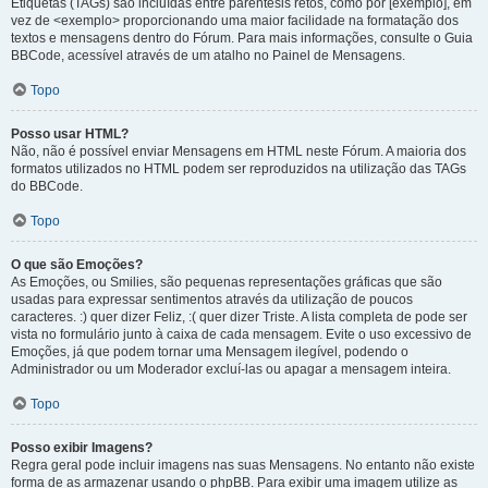
Etiquetas (TAGs) são incluídas entre parêntesis retos, como por [exemplo], em
vez de <exemplo> proporcionando uma maior facilidade na formatação dos
textos e mensagens dentro do Fórum. Para mais informações, consulte o Guia
BBCode, acessível através de um atalho no Painel de Mensagens.
Topo
Posso usar HTML?
Não, não é possível enviar Mensagens em HTML neste Fórum. A maioria dos
formatos utilizados no HTML podem ser reproduzidos na utilização das TAGs
do BBCode.
Topo
O que são Emoções?
As Emoções, ou Smilies, são pequenas representações gráficas que são
usadas para expressar sentimentos através da utilização de poucos
caracteres. :) quer dizer Feliz, :( quer dizer Triste. A lista completa de pode ser
vista no formulário junto à caixa de cada mensagem. Evite o uso excessivo de
Emoções, já que podem tornar uma Mensagem ilegível, podendo o
Administrador ou um Moderador excluí-las ou apagar a mensagem inteira.
Topo
Posso exibir Imagens?
Regra geral pode incluir imagens nas suas Mensagens. No entanto não existe
forma de as armazenar usando o phpBB. Para exibir uma imagem utilize as