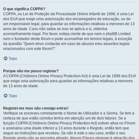
O que significa COPPA?
COPPA, ou Lei de Proteção da Privacidade Online Infantil de 1998, é uma Lei
dos EUA que exige uma autorização dos encarregados de educação, ou de
um responsável legal, para guardar as informações relativas a menores de 13
anos de idade. Caso não saiba se isso se aplica a si, obtenha
aconselhamento legal. Por favor, esteja ciente de que nem o phpBB Limited
nem o fundador deste fórum o pode aconselhar em termos legais, à exceção
da questão “Quem devo contactar em caso de abusos e/ou assuntos legais
relacionados com este fórum?”.
Topo
Porque não me posso registar?
A COPPA (Childrens Online Privacy Protection Act) é uma Lei de 1998 dos EUA
que exige uma autorização para guardar as informações relativas a menores
de 13 anos de idade.
Topo
Registei-me mas não consigo entrar!
Verifique se escreveu corretamente o Nome de Utilizador e a Senha. Se tem a
certeza de que estão corretos tenha em atenção um de dois fatores. Se a
função COPPA (Childrens Online Privacy Protection Act) estiver ativa no Fórum
e assinalou uma idade inferior a 13 anos durante o Registo, então tem que
seguir as instruções que recebeu. Se não é este o seu caso, então o seu
Registo ainda não se encontra ativado. Alguns Fóruns obrigam à ativação dos