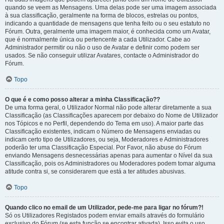
quando se veem as Mensagens. Uma delas pode ser uma imagem associada
à sua classificação, geralmente na forma de blocos, estrelas ou pontos,
indicando a quantidade de mensagens que tenha feito ou o seu estatuto no
Fórum. Outra, geralmente uma imagem maior, é conhecida como um Avatar,
que é normalmente única ou pertencente a cada Utilizador. Cabe ao
Administrador permitir ou não o uso de Avatar e definir como podem ser
usados. Se não conseguir utilizar Avatares, contacte o Administrador do
Fórum.
Topo
O que é e como posso alterar a minha Classificação??
De uma forma geral, o Utilizador Normal não pode alterar diretamente a sua
Classificação (as Classificações aparecem por debaixo do Nome de Utilizador
nos Tópicos e no Perfil, dependendo do Tema em uso). A maior parte das
Classificação existentes, indicam o Número de Mensagens enviadas ou
indicam certo tipo de Utilizadores, ou seja, Moderadores e Administradores
poderão ter uma Classificação Especial. Por Favor, não abuse do Fórum
enviando Mensagens desnecessárias apenas para aumentar o Nível da sua
Classificação, pois os Administradores ou Moderadores podem tomar alguma
atitude contra si, se considerarem que está a ter atitudes abusivas.
Topo
Quando clico no email de um Utilizador, pede-me para ligar no fórum?!
Só os Utilizadores Registados podem enviar emails através do formulário
exclusivo do Fórum (se esta função se encontrar ativada). Isso evita o uso