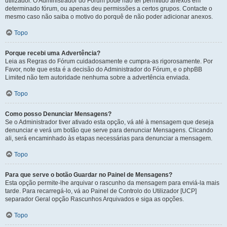
utilizador. O Administrador do Fórum pode não ter permitido anexos em
determinado fórum, ou apenas deu permissões a certos grupos. Contacte o
mesmo caso não saiba o motivo do porquê de não poder adicionar anexos.
Topo
Porque recebi uma Advertência?
Leia as Regras do Fórum cuidadosamente e cumpra-as rigorosamente. Por
Favor, note que esta é a decisão do Administrador do Fórum, e o phpBB
Limited não tem autoridade nenhuma sobre a advertência enviada.
Topo
Como posso Denunciar Mensagens?
Se o Administrador tiver ativado esta opção, vá até à mensagem que deseja
denunciar e verá um botão que serve para denunciar Mensagens. Clicando
ali, será encaminhado às etapas necessárias para denunciar a mensagem.
Topo
Para que serve o botão Guardar no Painel de Mensagens?
Esta opção permite-lhe arquivar o rascunho da mensagem para enviá-la mais
tarde. Para recarregá-lo, vá ao Painel de Controlo do Utilizador [UCP]
separador Geral opção Rascunhos Arquivados e siga as opções.
Topo