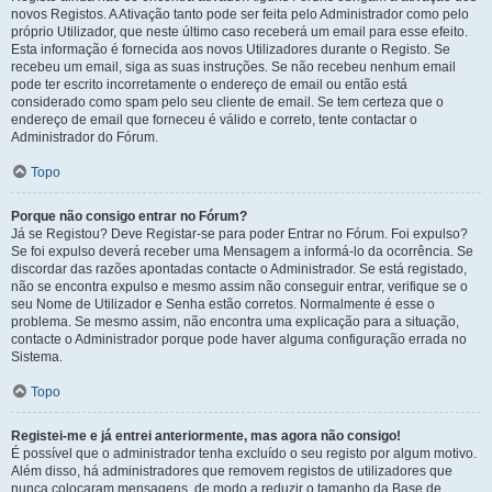
novos Registos. A Ativação tanto pode ser feita pelo Administrador como pelo
próprio Utilizador, que neste último caso receberá um email para esse efeito.
Esta informação é fornecida aos novos Utilizadores durante o Registo. Se
recebeu um email, siga as suas instruções. Se não recebeu nenhum email
pode ter escrito incorretamente o endereço de email ou então está
considerado como spam pelo seu cliente de email. Se tem certeza que o
endereço de email que forneceu é válido e correto, tente contactar o
Administrador do Fórum.
Topo
Porque não consigo entrar no Fórum?
Já se Registou? Deve Registar-se para poder Entrar no Fórum. Foi expulso?
Se foi expulso deverá receber uma Mensagem a informá-lo da ocorrência. Se
discordar das razões apontadas contacte o Administrador. Se está registado,
não se encontra expulso e mesmo assim não conseguir entrar, verifique se o
seu Nome de Utilizador e Senha estão corretos. Normalmente é esse o
problema. Se mesmo assim, não encontra uma explicação para a situação,
contacte o Administrador porque pode haver alguma configuração errada no
Sistema.
Topo
Registei-me e já entrei anteriormente, mas agora não consigo!
É possível que o administrador tenha excluído o seu registo por algum motivo.
Além disso, há administradores que removem registos de utilizadores que
nunca colocaram mensagens, de modo a reduzir o tamanho da Base de