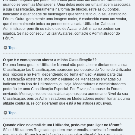
quando se veem as Mensagens. Uma delas pode ser uma imagem associada
à sua classificação, geralmente na forma de blocos, estrelas ou pontos,
indicando a quantidade de mensagens que tenha feito ou o seu estatuto no
Fórum. Outra, geralmente uma imagem maior, é conhecida como um Avatar,
que é normalmente única ou pertencente a cada Utilizador. Cabe ao
Administrador permitir ou não o uso de Avatar e definir como podem ser
usados. Se não conseguir utilizar Avatares, contacte o Administrador do
Fórum.
Topo
O que é e como posso alterar a minha Classificação??
De uma forma geral, o Utilizador Normal não pode alterar diretamente a sua
Classificação (as Classificações aparecem por debaixo do Nome de Utilizador
nos Tópicos e no Perfil, dependendo do Tema em uso). A maior parte das
Classificação existentes, indicam o Número de Mensagens enviadas ou
indicam certo tipo de Utilizadores, ou seja, Moderadores e Administradores
poderão ter uma Classificação Especial. Por Favor, não abuse do Fórum
enviando Mensagens desnecessárias apenas para aumentar o Nível da sua
Classificação, pois os Administradores ou Moderadores podem tomar alguma
atitude contra si, se considerarem que está a ter atitudes abusivas.
Topo
Quando clico no email de um Utilizador, pede-me para ligar no fórum?!
Só os Utilizadores Registados podem enviar emails através do formulário
exclusivo do Fórum (se esta função se encontrar ativada). Isso evita o uso