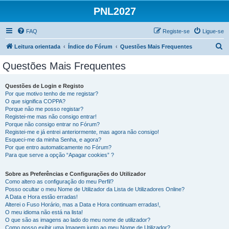
PNL2027
FAQ
Registe-se
Ligue-se
P
Leitura orientada
Índice do Fórum
Questões Mais Frequentes
e
Questões Mais Frequentes
s
q
Questões de Login e Registo
Por que motivo tenho de me registar?
u
O que significa COPPA?
i
Porque não me posso registar?
Registei-me mas não consigo entrar!
s
Porque não consigo entrar no Fórum?
Registei-me e já entrei anteriormente, mas agora não consigo!
a
Esqueci-me da minha Senha, e agora?
r
Por que entro automaticamente no Fórum?
Para que serve a opção “Apagar cookies” ?
Sobre as Preferências e Configurações do Utilizador
Como altero as configuração do meu Perfil?
Posso ocultar o meu Nome de Utilizador da Lista de Utilizadores Online?
A Data e Hora estão erradas!
Alterei o Fuso Horário, mas a Data e Hora continuam erradas!,
O meu idioma não está na lista!
O que são as imagens ao lado do meu nome de utilizador?
Como posso exibir uma Imagem junto ao meu Nome de Utilizador?