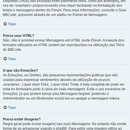
Etiquetas (TAGs) são incluídas entre parêntesis retos, como por [exemplo], em
vez de <exemplo> proporcionando uma maior facilidade na formatação dos
textos e mensagens dentro do Fórum. Para mais informações, consulte o Guia
BBCode, acessível através de um atalho no Painel de Mensagens.
Topo
Posso usar HTML?
Não, não é possível enviar Mensagens em HTML neste Fórum. A maioria dos
formatos utilizados no HTML podem ser reproduzidos na utilização das TAGs
do BBCode.
Topo
O que são Emoções?
As Emoções, ou Smilies, são pequenas representações gráficas que são
usadas para expressar sentimentos através da utilização de poucos
caracteres. :) quer dizer Feliz, :( quer dizer Triste. A lista completa de pode ser
vista no formulário junto à caixa de cada mensagem. Evite o uso excessivo de
Emoções, já que podem tornar uma Mensagem ilegível, podendo o
Administrador ou um Moderador excluí-las ou apagar a mensagem inteira.
Topo
Posso exibir Imagens?
Regra geral pode incluir imagens nas suas Mensagens. No entanto não existe
forma de as armazenar usando o phpBB. Para exibir uma imagem utilize as