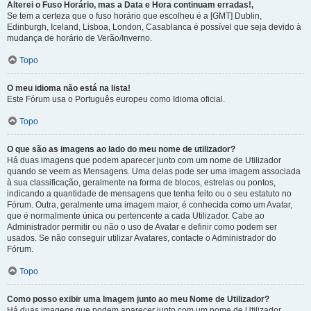
Alterei o Fuso Horário, mas a Data e Hora continuam erradas!,
Se tem a certeza que o fuso horário que escolheu é a [GMT] Dublin,
Edinburgh, Iceland, Lisboa, London, Casablanca é possível que seja devido à
mudança de horário de Verão/Inverno.
Topo
O meu idioma não está na lista!
Este Fórum usa o Português europeu como Idioma oficial.
Topo
O que são as imagens ao lado do meu nome de utilizador?
Há duas imagens que podem aparecer junto com um nome de Utilizador
quando se veem as Mensagens. Uma delas pode ser uma imagem associada
à sua classificação, geralmente na forma de blocos, estrelas ou pontos,
indicando a quantidade de mensagens que tenha feito ou o seu estatuto no
Fórum. Outra, geralmente uma imagem maior, é conhecida como um Avatar,
que é normalmente única ou pertencente a cada Utilizador. Cabe ao
Administrador permitir ou não o uso de Avatar e definir como podem ser
usados. Se não conseguir utilizar Avatares, contacte o Administrador do
Fórum.
Topo
Como posso exibir uma Imagem junto ao meu Nome de Utilizador?
Há duas imagens que podem aparecer junto com um nome de Utilizador