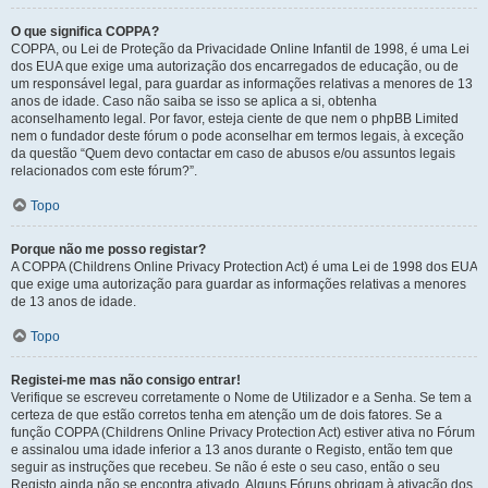
O que significa COPPA?
COPPA, ou Lei de Proteção da Privacidade Online Infantil de 1998, é uma Lei
dos EUA que exige uma autorização dos encarregados de educação, ou de
um responsável legal, para guardar as informações relativas a menores de 13
anos de idade. Caso não saiba se isso se aplica a si, obtenha
aconselhamento legal. Por favor, esteja ciente de que nem o phpBB Limited
nem o fundador deste fórum o pode aconselhar em termos legais, à exceção
da questão “Quem devo contactar em caso de abusos e/ou assuntos legais
relacionados com este fórum?”.
Topo
Porque não me posso registar?
A COPPA (Childrens Online Privacy Protection Act) é uma Lei de 1998 dos EUA
que exige uma autorização para guardar as informações relativas a menores
de 13 anos de idade.
Topo
Registei-me mas não consigo entrar!
Verifique se escreveu corretamente o Nome de Utilizador e a Senha. Se tem a
certeza de que estão corretos tenha em atenção um de dois fatores. Se a
função COPPA (Childrens Online Privacy Protection Act) estiver ativa no Fórum
e assinalou uma idade inferior a 13 anos durante o Registo, então tem que
seguir as instruções que recebeu. Se não é este o seu caso, então o seu
Registo ainda não se encontra ativado. Alguns Fóruns obrigam à ativação dos