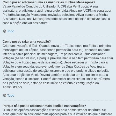
Como posso adicionar uma assinatura às minhas Mensagens?
Vá ao Painel de Controlo do Utilizador [UCP] aba Perfil opção A sua
assinatura, e adicione a assinatura pretendida. Ainda no [UCP], no separador
Preferências opção Mensagens enviadas selecione Ativar sempre a Minha
Assinatura. Nas suas Mensagens pode, se assim o desejar, desativar caso a
caso a opção Anexar assinatura.
Topo
Como posso criar uma votação?
Criar uma votação é fácil. Quando envia um Tópico novo (ou Edita a primeira
mensagem de um Tópico, caso tenha permissão para tal), encontra na parte
inferior à caixa principal da mensagem, um painel com o Título Adicionar
Votação (se não vê isto, é porque provavelmente não tem permissão para criar
Votação ou o Tópico não é de sua autoria). Deve escrever um Título para a
Votação e em seguida, escrever pelo menos Duas Opções de Voto (para
adicionar uma opção de votação, escreva o que pretende, e clique no botão
Adicionar opção de Voto). Deverá também estipular um tempo limite para a
Votação, sendo 0 ilimitado. Poderá acontecer de existir um limite no Número
de Opções de Voto, estando esse limite ao critério e configuração do
Administrador.
Topo
Porque não posso adicionar mais opções nas votações?
O limite de opções das votações é fixado pelo administrador do fórum. Se
acha que precisa adicionar mais opções para a sua votação do que o número