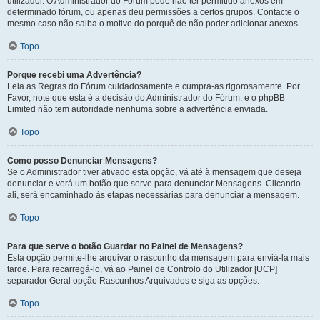
utilizador. O Administrador do Fórum pode não ter permitido anexos em
determinado fórum, ou apenas deu permissões a certos grupos. Contacte o
mesmo caso não saiba o motivo do porquê de não poder adicionar anexos.
Topo
Porque recebi uma Advertência?
Leia as Regras do Fórum cuidadosamente e cumpra-as rigorosamente. Por
Favor, note que esta é a decisão do Administrador do Fórum, e o phpBB
Limited não tem autoridade nenhuma sobre a advertência enviada.
Topo
Como posso Denunciar Mensagens?
Se o Administrador tiver ativado esta opção, vá até à mensagem que deseja
denunciar e verá um botão que serve para denunciar Mensagens. Clicando
ali, será encaminhado às etapas necessárias para denunciar a mensagem.
Topo
Para que serve o botão Guardar no Painel de Mensagens?
Esta opção permite-lhe arquivar o rascunho da mensagem para enviá-la mais
tarde. Para recarregá-lo, vá ao Painel de Controlo do Utilizador [UCP]
separador Geral opção Rascunhos Arquivados e siga as opções.
Topo