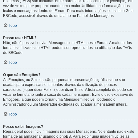
Etiquetas (TAGs) são incluídas entre parêntesis retos, como por [exemplo], em
vez de <exemplo> proporcionando uma maior facilidade na formatação dos
textos e mensagens dentro do Fórum. Para mais informações, consulte o Guia
BBCode, acessível através de um atalho no Painel de Mensagens.
Topo
Posso usar HTML?
Não, não é possível enviar Mensagens em HTML neste Fórum. A maioria dos
formatos utilizados no HTML podem ser reproduzidos na utilização das TAGs
do BBCode.
Topo
O que são Emoções?
As Emoções, ou Smilies, são pequenas representações gráficas que são
usadas para expressar sentimentos através da utilização de poucos
caracteres. :) quer dizer Feliz, :( quer dizer Triste. A lista completa de pode ser
vista no formulário junto à caixa de cada mensagem. Evite o uso excessivo de
Emoções, já que podem tornar uma Mensagem ilegível, podendo o
Administrador ou um Moderador excluí-las ou apagar a mensagem inteira.
Topo
Posso exibir Imagens?
Regra geral pode incluir imagens nas suas Mensagens. No entanto não existe
forma de as armazenar usando o phpBB. Para exibir uma imagem utilize as