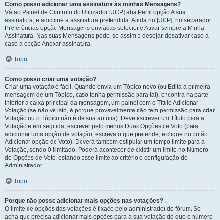
Como posso adicionar uma assinatura às minhas Mensagens?
Vá ao Painel de Controlo do Utilizador [UCP] aba Perfil opção A sua
assinatura, e adicione a assinatura pretendida. Ainda no [UCP], no separador
Preferências opção Mensagens enviadas selecione Ativar sempre a Minha
Assinatura. Nas suas Mensagens pode, se assim o desejar, desativar caso a
caso a opção Anexar assinatura.
Topo
Como posso criar uma votação?
Criar uma votação é fácil. Quando envia um Tópico novo (ou Edita a primeira
mensagem de um Tópico, caso tenha permissão para tal), encontra na parte
inferior à caixa principal da mensagem, um painel com o Título Adicionar
Votação (se não vê isto, é porque provavelmente não tem permissão para criar
Votação ou o Tópico não é de sua autoria). Deve escrever um Título para a
Votação e em seguida, escrever pelo menos Duas Opções de Voto (para
adicionar uma opção de votação, escreva o que pretende, e clique no botão
Adicionar opção de Voto). Deverá também estipular um tempo limite para a
Votação, sendo 0 ilimitado. Poderá acontecer de existir um limite no Número
de Opções de Voto, estando esse limite ao critério e configuração do
Administrador.
Topo
Porque não posso adicionar mais opções nas votações?
O limite de opções das votações é fixado pelo administrador do fórum. Se
acha que precisa adicionar mais opções para a sua votação do que o número