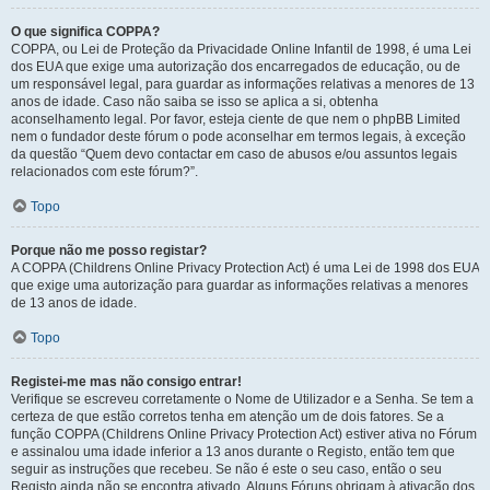
O que significa COPPA?
COPPA, ou Lei de Proteção da Privacidade Online Infantil de 1998, é uma Lei
dos EUA que exige uma autorização dos encarregados de educação, ou de
um responsável legal, para guardar as informações relativas a menores de 13
anos de idade. Caso não saiba se isso se aplica a si, obtenha
aconselhamento legal. Por favor, esteja ciente de que nem o phpBB Limited
nem o fundador deste fórum o pode aconselhar em termos legais, à exceção
da questão “Quem devo contactar em caso de abusos e/ou assuntos legais
relacionados com este fórum?”.
Topo
Porque não me posso registar?
A COPPA (Childrens Online Privacy Protection Act) é uma Lei de 1998 dos EUA
que exige uma autorização para guardar as informações relativas a menores
de 13 anos de idade.
Topo
Registei-me mas não consigo entrar!
Verifique se escreveu corretamente o Nome de Utilizador e a Senha. Se tem a
certeza de que estão corretos tenha em atenção um de dois fatores. Se a
função COPPA (Childrens Online Privacy Protection Act) estiver ativa no Fórum
e assinalou uma idade inferior a 13 anos durante o Registo, então tem que
seguir as instruções que recebeu. Se não é este o seu caso, então o seu
Registo ainda não se encontra ativado. Alguns Fóruns obrigam à ativação dos