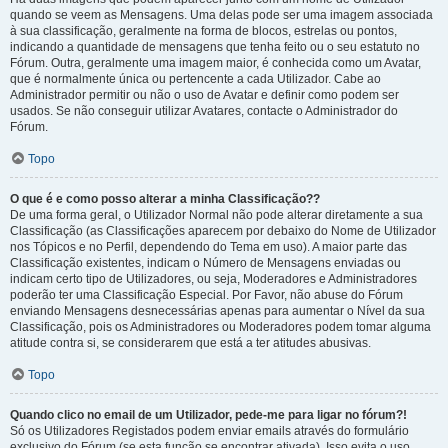
quando se veem as Mensagens. Uma delas pode ser uma imagem associada
à sua classificação, geralmente na forma de blocos, estrelas ou pontos,
indicando a quantidade de mensagens que tenha feito ou o seu estatuto no
Fórum. Outra, geralmente uma imagem maior, é conhecida como um Avatar,
que é normalmente única ou pertencente a cada Utilizador. Cabe ao
Administrador permitir ou não o uso de Avatar e definir como podem ser
usados. Se não conseguir utilizar Avatares, contacte o Administrador do
Fórum.
Topo
O que é e como posso alterar a minha Classificação??
De uma forma geral, o Utilizador Normal não pode alterar diretamente a sua
Classificação (as Classificações aparecem por debaixo do Nome de Utilizador
nos Tópicos e no Perfil, dependendo do Tema em uso). A maior parte das
Classificação existentes, indicam o Número de Mensagens enviadas ou
indicam certo tipo de Utilizadores, ou seja, Moderadores e Administradores
poderão ter uma Classificação Especial. Por Favor, não abuse do Fórum
enviando Mensagens desnecessárias apenas para aumentar o Nível da sua
Classificação, pois os Administradores ou Moderadores podem tomar alguma
atitude contra si, se considerarem que está a ter atitudes abusivas.
Topo
Quando clico no email de um Utilizador, pede-me para ligar no fórum?!
Só os Utilizadores Registados podem enviar emails através do formulário
exclusivo do Fórum (se esta função se encontrar ativada). Isso evita o uso