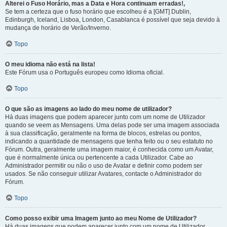
Alterei o Fuso Horário, mas a Data e Hora continuam erradas!,
Se tem a certeza que o fuso horário que escolheu é a [GMT] Dublin,
Edinburgh, Iceland, Lisboa, London, Casablanca é possível que seja devido à
mudança de horário de Verão/Inverno.
Topo
O meu idioma não está na lista!
Este Fórum usa o Português europeu como Idioma oficial.
Topo
O que são as imagens ao lado do meu nome de utilizador?
Há duas imagens que podem aparecer junto com um nome de Utilizador
quando se veem as Mensagens. Uma delas pode ser uma imagem associada
à sua classificação, geralmente na forma de blocos, estrelas ou pontos,
indicando a quantidade de mensagens que tenha feito ou o seu estatuto no
Fórum. Outra, geralmente uma imagem maior, é conhecida como um Avatar,
que é normalmente única ou pertencente a cada Utilizador. Cabe ao
Administrador permitir ou não o uso de Avatar e definir como podem ser
usados. Se não conseguir utilizar Avatares, contacte o Administrador do
Fórum.
Topo
Como posso exibir uma Imagem junto ao meu Nome de Utilizador?
Há duas imagens que podem aparecer junto com um nome de Utilizador