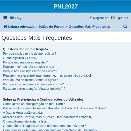
PNL2027
FAQ
Registe-se
Ligue-se
P
Leitura orientada
Índice do Fórum
Questões Mais Frequentes
e
Questões Mais Frequentes
s
q
Questões de Login e Registo
Por que motivo tenho de me registar?
u
O que significa COPPA?
i
Porque não me posso registar?
Registei-me mas não consigo entrar!
s
Porque não consigo entrar no Fórum?
Registei-me e já entrei anteriormente, mas agora não consigo!
a
Esqueci-me da minha Senha, e agora?
r
Por que entro automaticamente no Fórum?
Para que serve a opção “Apagar cookies” ?
Sobre as Preferências e Configurações do Utilizador
Como altero as configuração do meu Perfil?
Posso ocultar o meu Nome de Utilizador da Lista de Utilizadores Online?
A Data e Hora estão erradas!
Alterei o Fuso Horário, mas a Data e Hora continuam erradas!,
O meu idioma não está na lista!
O que são as imagens ao lado do meu nome de utilizador?
Como posso exibir uma Imagem junto ao meu Nome de Utilizador?