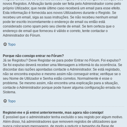
novos Registos. A Ativação tanto pode ser feita pelo Administrador como pelo
próprio Utilizador, que neste último caso receberá um email para esse efeito.
Esta informação é fornecida aos novos Utilizadores durante o Registo. Se
recebeu um email, siga as suas instruções. Se não recebeu nenhum email
pode ter escrito incorretamente o endereço de email ou então está
considerado como spam pelo seu cliente de email. Se tem certeza que o
endereço de email que forneceu é válido e correto, tente contactar o
Administrador do Fórum.
Topo
Porque não consigo entrar no Fórum?
Já se Registou? Deve Registar-se para poder Entrar no Fórum. Foi expulso?
Se foi expulso deverá receber uma Mensagem a informá-lo da ocorrência. Se
discordar das razões apontadas contacte o Administrador. Se está registado,
não se encontra expulso e mesmo assim não conseguir entrar, verifique se o
seu Nome de Utilizador e Senha estão corretos. Normalmente é esse o
problema. Se mesmo assim, não encontra uma explicação para a situação,
contacte o Administrador porque pode haver alguma configuração errada no
Sistema.
Topo
Registei-me e já entrei anteriormente, mas agora não consigo!
É possível que o administrador tenha excluído o seu registo por algum motivo.
Além disso, há administradores que removem registos de utilizadores que
nunca colocaram mensagens, de modo a reduzir o tamanho da Base de