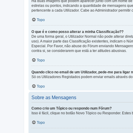
Há duas imagens que podem aparecer junto com um nome de U
estrelas ou pontos, indicando a quantidade de mensagens que
pertencente a cada Utilizador. Cabe ao Administrador permitir 
Topo
O que é e como posso alterar a minha Classificação??
De uma forma geral, o Utilizador Normal não pode alterar dir
uso). A maior parte das Classificação existentes, indicam o N
Especial. Por Favor, não abuse do Fórum enviando Mensagens
contra si, se considerarem que está a ter atitudes abusivas.
Topo
Quando clico no email de um Utilizador, pede-me para ligar 
Só os Utilizadores Registados podem enviar emails através do f
Topo
Sobre as Mensagens
Como crio um Tópico ou respondo num Fórum?
Isso é fácil, clique no botão Novo Tópico ou Responder. Estes 
Topo