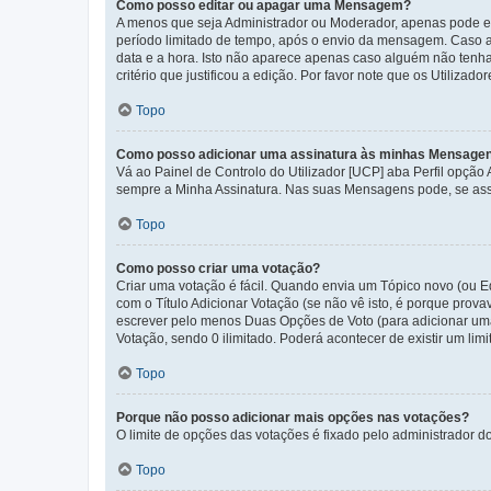
Como posso editar ou apagar uma Mensagem?
A menos que seja Administrador ou Moderador, apenas pode ed
período limitado de tempo, após o envio da mensagem. Caso 
data e a hora. Isto não aparece apenas caso alguém não ten
critério que justificou a edição. Por favor note que os Util
Topo
Como posso adicionar uma assinatura às minhas Mensage
Vá ao Painel de Controlo do Utilizador [UCP] aba Perfil opção
sempre a Minha Assinatura. Nas suas Mensagens pode, se assi
Topo
Como posso criar uma votação?
Criar uma votação é fácil. Quando envia um Tópico novo (ou Ed
com o Título Adicionar Votação (se não vê isto, é porque prov
escrever pelo menos Duas Opções de Voto (para adicionar uma 
Votação, sendo 0 ilimitado. Poderá acontecer de existir um lim
Topo
Porque não posso adicionar mais opções nas votações?
O limite de opções das votações é fixado pelo administrador d
Topo