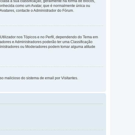
da à sua classificação, geralmente na forma de blocos,
 conhecida como um Avatar, que é normalmente única ou
 Avatares, contacte o Administrador do Fórum.
 Utilizador nos Tópicos e no Perfil, dependendo do Tema em
radores e Administradores poderão ter uma Classificação
ministradores ou Moderadores podem tomar alguma atitude
so malicioso do sistema de email por Visitantes.