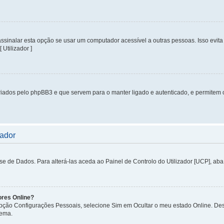
inalar esta opção se usar um computador acessível a outras pessoas. Isso evita 
 Utilizador ]
iados pelo phpBB3 e que servem para o manter ligado e autenticado, e permitem 
zador
de Dados. Para alterá-las aceda ao Painel de Controlo do Utilizador [UCP], aba P
ores Online?
 opção Configurações Pessoais, selecione Sim em Ocultar o meu estado Online. De
tema.