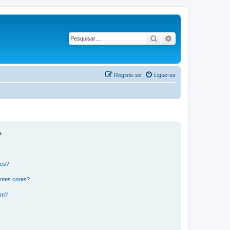
Pesquisar
Pesquisa avançad
Registe-se
Ligue-se
s
res?
ntes cores?
um?