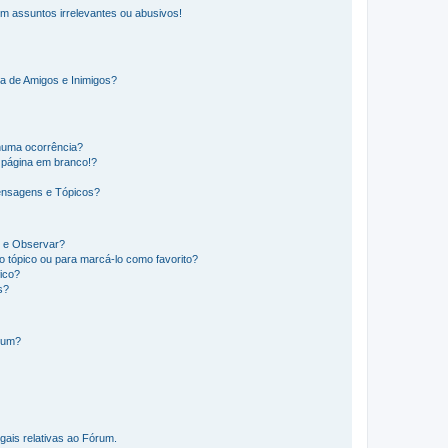
m assuntos irrelevantes ou abusivos!
a de Amigos e Inimigos?
huma ocorrência?
 página em branco!?
ensagens e Tópicos?
os e Observar?
 tópico ou para marcá-lo como favorito?
ico?
s?
órum?
gais relativas ao Fórum.