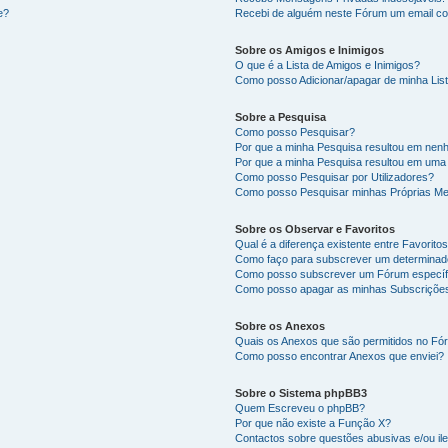
e?
Recebi de alguém neste Fórum um email co
Sobre os Amigos e Inimigos
O que é a Lista de Amigos e Inimigos?
Como posso Adicionar/apagar de minha List
Sobre a Pesquisa
Como posso Pesquisar?
Por que a minha Pesquisa resultou em nen
Por que a minha Pesquisa resultou em uma
Como posso Pesquisar por Utilizadores?
Como posso Pesquisar minhas Próprias M
Sobre os Observar e Favoritos
Qual é a diferença existente entre Favorit
Como faço para subscrever um determinado
Como posso subscrever um Fórum específ
Como posso apagar as minhas Subscriçõe
Sobre os Anexos
Quais os Anexos que são permitidos no F
Como posso encontrar Anexos que enviei?
Sobre o Sistema phpBB3
Quem Escreveu o phpBB?
Por que não existe a Função X?
Contactos sobre questões abusivas e/ou ile