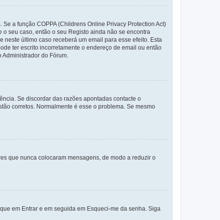
. Se a função COPPA (Childrens Online Privacy Protection Act)
te o seu caso, então o seu Registo ainda não se encontra
ue neste último caso receberá um email para esse efeito. Esta
ode ter escrito incorretamente o endereço de email ou então
o Administrador do Fórum.
ência. Se discordar das razões apontadas contacte o
 estão corretos. Normalmente é esse o problema. Se mesmo
adores que nunca colocaram mensagens, de modo a reduzir o
lique em Entrar e em seguida em Esqueci-me da senha. Siga