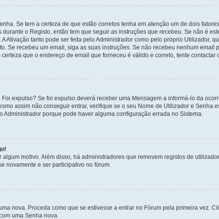
enha. Se tem a certeza de que estão corretos tenha em atenção um de dois fatores
os durante o Registo, então tem que seguir as instruções que recebeu. Se não é es
A Ativação tanto pode ser feita pelo Administrador como pelo próprio Utilizador, q
sto. Se recebeu um email, siga as suas instruções. Se não recebeu nenhum email p
certeza que o endereço de email que forneceu é válido e correto, tente contactar 
 Foi expulso? Se foi expulso deverá receber uma Mensagem a informá-lo da ocorr
mesmo assim não conseguir entrar, verifique se o seu Nome de Utilizador e Senha
 o Administrador porque pode haver alguma configuração errada no Sistema.
go!
por algum motivo. Além disso, há administradores que removem registos de utiliz
e novamente e ser participativo no fórum.
uma nova. Proceda como que se estivesse a entrar no Fórum pela primeira vez. C
s, com uma Senha nova.