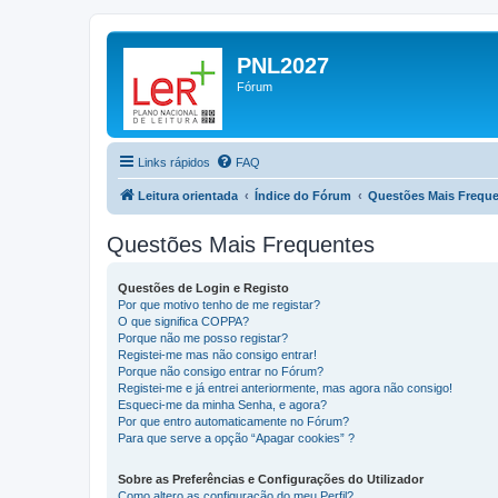
PNL2027
Fórum
Links rápidos
FAQ
Leitura orientada
Índice do Fórum
Questões Mais Frequ
Questões Mais Frequentes
Questões de Login e Registo
Por que motivo tenho de me registar?
O que significa COPPA?
Porque não me posso registar?
Registei-me mas não consigo entrar!
Porque não consigo entrar no Fórum?
Registei-me e já entrei anteriormente, mas agora não consigo!
Esqueci-me da minha Senha, e agora?
Por que entro automaticamente no Fórum?
Para que serve a opção “Apagar cookies” ?
Sobre as Preferências e Configurações do Utilizador
Como altero as configuração do meu Perfil?