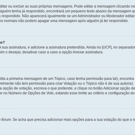
itar ou excluir as suas próprias mensagens. Pode editar a mensagem clicando no
alguém tenha já respondido, encontrará um pequeno texto abaixo da mensagem qu
ha respondido. Não aparecerá igualmente se um Administrador ou Moderador edit
izadores normais não podem apagar uma mensagem após alguém já ter respondido.
ns?
 A sua assinatura, e adicione a assinatura pretendida. Ainda no [UCP], no separa
m o desejar, desativar caso a caso a opção Anexar assinatura.
ita a primeira mensagem de um Tópico, caso tenha permissão para tal), encontra n
avelmente não tem permissão para criar Votação ou o Tópico não é de sua autoria)
opção de votação, escreva o que pretende, e clique no botão Adicionar opção de
ite no Número de Opções de Voto, estando esse limite ao critério e configuração do
o fórum. Se acha que precisa adicionar mais opções para a sua votação do que o n