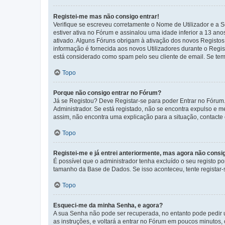
Registei-me mas não consigo entrar!
Verifique se escreveu corretamente o Nome de Utilizador e a S
estiver ativa no Fórum e assinalou uma idade inferior a 13 an
ativado. Alguns Fóruns obrigam à ativação dos novos Registos. 
informação é fornecida aos novos Utilizadores durante o Regi
está considerado como spam pelo seu cliente de email. Se tem 
Topo
Porque não consigo entrar no Fórum?
Já se Registou? Deve Registar-se para poder Entrar no Fórum.
Administrador. Se está registado, não se encontra expulso e 
assim, não encontra uma explicação para a situação, contacte
Topo
Registei-me e já entrei anteriormente, mas agora não consi
É possível que o administrador tenha excluído o seu registo 
tamanho da Base de Dados. Se isso aconteceu, tente registar-s
Topo
Esqueci-me da minha Senha, e agora?
A sua Senha não pode ser recuperada, no entanto pode pedir 
as instruções, e voltará a entrar no Fórum em poucos minuto