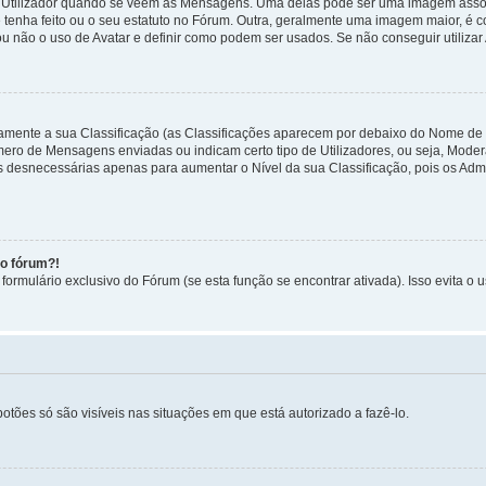
tilizador quando se veem as Mensagens. Uma delas pode ser uma imagem associa
 tenha feito ou o seu estatuto no Fórum. Outra, geralmente uma imagem maior, é
ou não o uso de Avatar e definir como podem ser usados. Se não conseguir utilizar
etamente a sua Classificação (as Classificações aparecem por debaixo do Nome de
úmero de Mensagens enviadas ou indicam certo tipo de Utilizadores, ou seja, Mode
 desnecessárias apenas para aumentar o Nível da sua Classificação, pois os Ad
no fórum?!
ormulário exclusivo do Fórum (se esta função se encontrar ativada). Isso evita o u
botões só são visíveis nas situações em que está autorizado a fazê-lo.