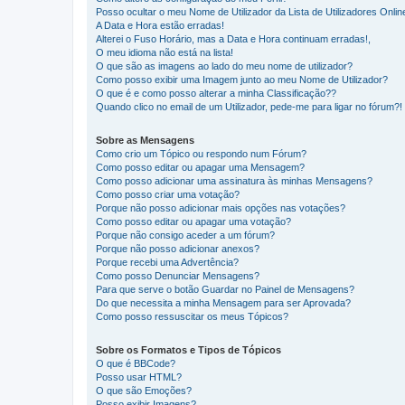
Posso ocultar o meu Nome de Utilizador da Lista de Utilizadores Onlin
A Data e Hora estão erradas!
Alterei o Fuso Horário, mas a Data e Hora continuam erradas!,
O meu idioma não está na lista!
O que são as imagens ao lado do meu nome de utilizador?
Como posso exibir uma Imagem junto ao meu Nome de Utilizador?
O que é e como posso alterar a minha Classificação??
Quando clico no email de um Utilizador, pede-me para ligar no fórum?!
Sobre as Mensagens
Como crio um Tópico ou respondo num Fórum?
Como posso editar ou apagar uma Mensagem?
Como posso adicionar uma assinatura às minhas Mensagens?
Como posso criar uma votação?
Porque não posso adicionar mais opções nas votações?
Como posso editar ou apagar uma votação?
Porque não consigo aceder a um fórum?
Porque não posso adicionar anexos?
Porque recebi uma Advertência?
Como posso Denunciar Mensagens?
Para que serve o botão Guardar no Painel de Mensagens?
Do que necessita a minha Mensagem para ser Aprovada?
Como posso ressuscitar os meus Tópicos?
Sobre os Formatos e Tipos de Tópicos
O que é BBCode?
Posso usar HTML?
O que são Emoções?
Posso exibir Imagens?