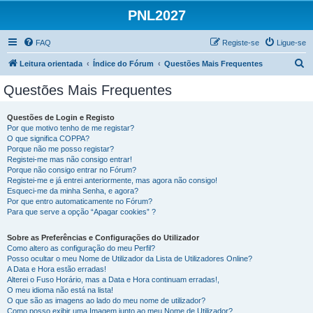
PNL2027
FAQ
Registe-se
Ligue-se
P
Leitura orientada
Índice do Fórum
Questões Mais Frequentes
e
Questões Mais Frequentes
s
q
Questões de Login e Registo
Por que motivo tenho de me registar?
u
O que significa COPPA?
i
Porque não me posso registar?
Registei-me mas não consigo entrar!
s
Porque não consigo entrar no Fórum?
Registei-me e já entrei anteriormente, mas agora não consigo!
a
Esqueci-me da minha Senha, e agora?
r
Por que entro automaticamente no Fórum?
Para que serve a opção “Apagar cookies” ?
Sobre as Preferências e Configurações do Utilizador
Como altero as configuração do meu Perfil?
Posso ocultar o meu Nome de Utilizador da Lista de Utilizadores Online?
A Data e Hora estão erradas!
Alterei o Fuso Horário, mas a Data e Hora continuam erradas!,
O meu idioma não está na lista!
O que são as imagens ao lado do meu nome de utilizador?
Como posso exibir uma Imagem junto ao meu Nome de Utilizador?