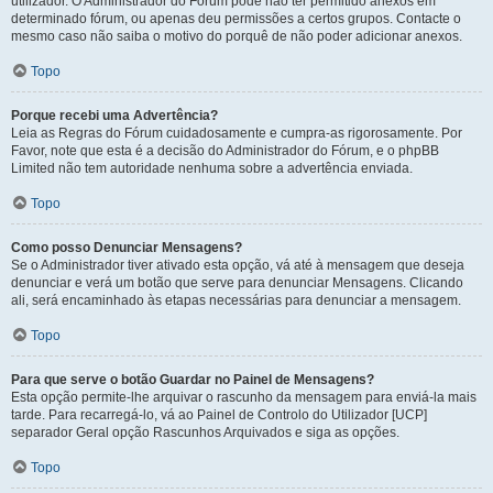
utilizador. O Administrador do Fórum pode não ter permitido anexos em
determinado fórum, ou apenas deu permissões a certos grupos. Contacte o
mesmo caso não saiba o motivo do porquê de não poder adicionar anexos.
Topo
Porque recebi uma Advertência?
Leia as Regras do Fórum cuidadosamente e cumpra-as rigorosamente. Por
Favor, note que esta é a decisão do Administrador do Fórum, e o phpBB
Limited não tem autoridade nenhuma sobre a advertência enviada.
Topo
Como posso Denunciar Mensagens?
Se o Administrador tiver ativado esta opção, vá até à mensagem que deseja
denunciar e verá um botão que serve para denunciar Mensagens. Clicando
ali, será encaminhado às etapas necessárias para denunciar a mensagem.
Topo
Para que serve o botão Guardar no Painel de Mensagens?
Esta opção permite-lhe arquivar o rascunho da mensagem para enviá-la mais
tarde. Para recarregá-lo, vá ao Painel de Controlo do Utilizador [UCP]
separador Geral opção Rascunhos Arquivados e siga as opções.
Topo