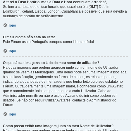
Alterei o Fuso Horário, mas a Data e Hora continuam erradas!,
Se tem a certeza que o fuso horário que escolheu é a [GMT] Dublin,
Edinburgh, Iceland, Lisboa, London, Casablanca é possível que seja devido à
mudança de horário de Verão/Inverno.
Topo
O meu idioma não está na lista!
Este Fórum usa o Português europeu como Idioma oficial.
Topo
O que são as imagens ao lado do meu nome de utilizador?
Há duas imagens que podem aparecer junto com um nome de Utilizador
quando se veem as Mensagens. Uma delas pode ser uma imagem associada
à sua classificação, geralmente na forma de blocos, estrelas ou pontos,
indicando a quantidade de mensagens que tenha feito ou o seu estatuto no
Fórum. Outra, geralmente uma imagem maior, é conhecida como um Avatar,
que é normalmente única ou pertencente a cada Utilizador. Cabe ao
Administrador permitir ou não o uso de Avatar e definir como podem ser
usados. Se não conseguir utilizar Avatares, contacte o Administrador do
Fórum.
Topo
Como posso exibir uma Imagem junto ao meu Nome de Utilizador?
Há duas imagens que podem aparecer junto com um nome de Utilizador