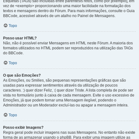
Etiquetas (TAGs) são incluídas entre parêntesis retos, como por [exemplo], em
vez de <exemplo> proporcionando uma maior facilidade na formatação dos
textos e mensagens dentro do Fórum. Para mais informações, consulte o Guia
BBCode, acessível através de um atalho no Painel de Mensagens.
Topo
Posso usar HTML?
Não, não é possível enviar Mensagens em HTML neste Fórum. A maioria dos
formatos utilizados no HTML podem ser reproduzidos na utilização das TAGs
do BBCode.
Topo
O que são Emoções?
As Emoções, ou Smilies, são pequenas representações gráficas que são
usadas para expressar sentimentos através da utilização de poucos
caracteres. :) quer dizer Feliz, :( quer dizer Triste. A lista completa de pode ser
vista no formulário junto à caixa de cada mensagem. Evite o uso excessivo de
Emoções, já que podem tornar uma Mensagem ilegível, podendo o
Administrador ou um Moderador excluí-las ou apagar a mensagem inteira.
Topo
Posso exibir Imagens?
Regra geral pode incluir imagens nas suas Mensagens. No entanto não existe
forma de as armazenar usando o phpBB. Para exibir uma imagem utilize as