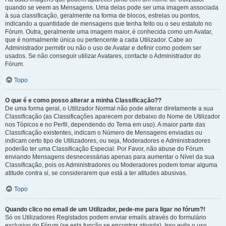
quando se veem as Mensagens. Uma delas pode ser uma imagem associada
à sua classificação, geralmente na forma de blocos, estrelas ou pontos,
indicando a quantidade de mensagens que tenha feito ou o seu estatuto no
Fórum. Outra, geralmente uma imagem maior, é conhecida como um Avatar,
que é normalmente única ou pertencente a cada Utilizador. Cabe ao
Administrador permitir ou não o uso de Avatar e definir como podem ser
usados. Se não conseguir utilizar Avatares, contacte o Administrador do
Fórum.
Topo
O que é e como posso alterar a minha Classificação??
De uma forma geral, o Utilizador Normal não pode alterar diretamente a sua
Classificação (as Classificações aparecem por debaixo do Nome de Utilizador
nos Tópicos e no Perfil, dependendo do Tema em uso). A maior parte das
Classificação existentes, indicam o Número de Mensagens enviadas ou
indicam certo tipo de Utilizadores, ou seja, Moderadores e Administradores
poderão ter uma Classificação Especial. Por Favor, não abuse do Fórum
enviando Mensagens desnecessárias apenas para aumentar o Nível da sua
Classificação, pois os Administradores ou Moderadores podem tomar alguma
atitude contra si, se considerarem que está a ter atitudes abusivas.
Topo
Quando clico no email de um Utilizador, pede-me para ligar no fórum?!
Só os Utilizadores Registados podem enviar emails através do formulário
exclusivo do Fórum (se esta função se encontrar ativada). Isso evita o uso