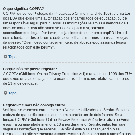
O que significa COPPA?
COPPA, ou Lei de Proteção da Privacidade Online Infantil de 1998, é uma Lei
dos EUA que exige uma autorização dos encarregados de educação, ou de
um responsável legal, para guardar as informações relativas a menores de 13
anos de idade. Caso não saiba se isso se aplica a si, obtenha
aconselhamento legal. Por favor, esteja ciente de que nem o phpBB Limited
nem o fundador deste fórum o pode aconselhar em termos legais, à exceção
da questão “Quem devo contactar em caso de abusos e/ou assuntos legais
relacionados com este fórum?”.
Topo
Porque não me posso registar?
A COPPA (Childrens Online Privacy Protection Act) é uma Lei de 1998 dos EUA
que exige uma autorização para guardar as informações relativas a menores
de 13 anos de idade.
Topo
Registei-me mas não consigo entrar!
Verifique se escreveu corretamente o Nome de Utilizador e a Senha. Se tem a
certeza de que estão corretos tenha em atenção um de dois fatores. Se a
função COPPA (Childrens Online Privacy Protection Act) estiver ativa no Fórum
e assinalou uma idade inferior a 13 anos durante o Registo, então tem que
seguir as instruções que recebeu. Se não é este o seu caso, então o seu
Registo ainda não se encontra ativado. Alguns Fóruns obrigam à ativação dos