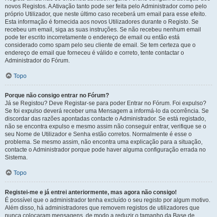
novos Registos. A Ativação tanto pode ser feita pelo Administrador como pelo
próprio Utilizador, que neste último caso receberá um email para esse efeito.
Esta informação é fornecida aos novos Utilizadores durante o Registo. Se
recebeu um email, siga as suas instruções. Se não recebeu nenhum email
pode ter escrito incorretamente o endereço de email ou então está
considerado como spam pelo seu cliente de email. Se tem certeza que o
endereço de email que forneceu é válido e correto, tente contactar o
Administrador do Fórum.
Topo
Porque não consigo entrar no Fórum?
Já se Registou? Deve Registar-se para poder Entrar no Fórum. Foi expulso?
Se foi expulso deverá receber uma Mensagem a informá-lo da ocorrência. Se
discordar das razões apontadas contacte o Administrador. Se está registado,
não se encontra expulso e mesmo assim não conseguir entrar, verifique se o
seu Nome de Utilizador e Senha estão corretos. Normalmente é esse o
problema. Se mesmo assim, não encontra uma explicação para a situação,
contacte o Administrador porque pode haver alguma configuração errada no
Sistema.
Topo
Registei-me e já entrei anteriormente, mas agora não consigo!
É possível que o administrador tenha excluído o seu registo por algum motivo.
Além disso, há administradores que removem registos de utilizadores que
nunca colocaram mensagens, de modo a reduzir o tamanho da Base de