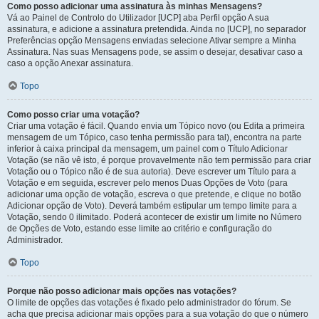
Como posso adicionar uma assinatura às minhas Mensagens?
Vá ao Painel de Controlo do Utilizador [UCP] aba Perfil opção A sua
assinatura, e adicione a assinatura pretendida. Ainda no [UCP], no separador
Preferências opção Mensagens enviadas selecione Ativar sempre a Minha
Assinatura. Nas suas Mensagens pode, se assim o desejar, desativar caso a
caso a opção Anexar assinatura.
Topo
Como posso criar uma votação?
Criar uma votação é fácil. Quando envia um Tópico novo (ou Edita a primeira
mensagem de um Tópico, caso tenha permissão para tal), encontra na parte
inferior à caixa principal da mensagem, um painel com o Título Adicionar
Votação (se não vê isto, é porque provavelmente não tem permissão para criar
Votação ou o Tópico não é de sua autoria). Deve escrever um Título para a
Votação e em seguida, escrever pelo menos Duas Opções de Voto (para
adicionar uma opção de votação, escreva o que pretende, e clique no botão
Adicionar opção de Voto). Deverá também estipular um tempo limite para a
Votação, sendo 0 ilimitado. Poderá acontecer de existir um limite no Número
de Opções de Voto, estando esse limite ao critério e configuração do
Administrador.
Topo
Porque não posso adicionar mais opções nas votações?
O limite de opções das votações é fixado pelo administrador do fórum. Se
acha que precisa adicionar mais opções para a sua votação do que o número