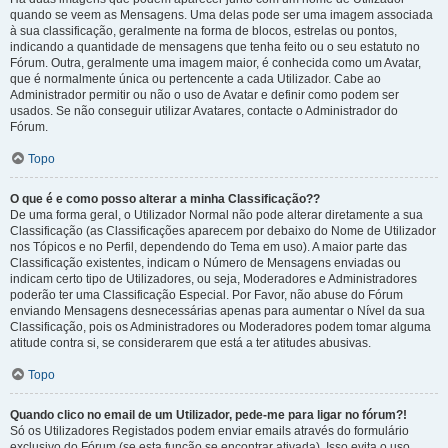
quando se veem as Mensagens. Uma delas pode ser uma imagem associada
à sua classificação, geralmente na forma de blocos, estrelas ou pontos,
indicando a quantidade de mensagens que tenha feito ou o seu estatuto no
Fórum. Outra, geralmente uma imagem maior, é conhecida como um Avatar,
que é normalmente única ou pertencente a cada Utilizador. Cabe ao
Administrador permitir ou não o uso de Avatar e definir como podem ser
usados. Se não conseguir utilizar Avatares, contacte o Administrador do
Fórum.
Topo
O que é e como posso alterar a minha Classificação??
De uma forma geral, o Utilizador Normal não pode alterar diretamente a sua
Classificação (as Classificações aparecem por debaixo do Nome de Utilizador
nos Tópicos e no Perfil, dependendo do Tema em uso). A maior parte das
Classificação existentes, indicam o Número de Mensagens enviadas ou
indicam certo tipo de Utilizadores, ou seja, Moderadores e Administradores
poderão ter uma Classificação Especial. Por Favor, não abuse do Fórum
enviando Mensagens desnecessárias apenas para aumentar o Nível da sua
Classificação, pois os Administradores ou Moderadores podem tomar alguma
atitude contra si, se considerarem que está a ter atitudes abusivas.
Topo
Quando clico no email de um Utilizador, pede-me para ligar no fórum?!
Só os Utilizadores Registados podem enviar emails através do formulário
exclusivo do Fórum (se esta função se encontrar ativada). Isso evita o uso