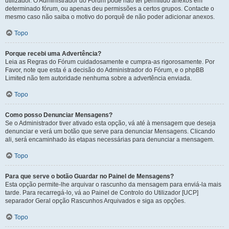
utilizador. O Administrador do Fórum pode não ter permitido anexos em
determinado fórum, ou apenas deu permissões a certos grupos. Contacte o
mesmo caso não saiba o motivo do porquê de não poder adicionar anexos.
Topo
Porque recebi uma Advertência?
Leia as Regras do Fórum cuidadosamente e cumpra-as rigorosamente. Por
Favor, note que esta é a decisão do Administrador do Fórum, e o phpBB
Limited não tem autoridade nenhuma sobre a advertência enviada.
Topo
Como posso Denunciar Mensagens?
Se o Administrador tiver ativado esta opção, vá até à mensagem que deseja
denunciar e verá um botão que serve para denunciar Mensagens. Clicando
ali, será encaminhado às etapas necessárias para denunciar a mensagem.
Topo
Para que serve o botão Guardar no Painel de Mensagens?
Esta opção permite-lhe arquivar o rascunho da mensagem para enviá-la mais
tarde. Para recarregá-lo, vá ao Painel de Controlo do Utilizador [UCP]
separador Geral opção Rascunhos Arquivados e siga as opções.
Topo