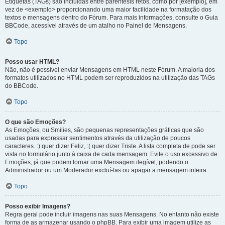
Etiquetas (TAGs) são incluídas entre parêntesis retos, como por [exemplo], em
vez de <exemplo> proporcionando uma maior facilidade na formatação dos
textos e mensagens dentro do Fórum. Para mais informações, consulte o Guia
BBCode, acessível através de um atalho no Painel de Mensagens.
Topo
Posso usar HTML?
Não, não é possível enviar Mensagens em HTML neste Fórum. A maioria dos
formatos utilizados no HTML podem ser reproduzidos na utilização das TAGs
do BBCode.
Topo
O que são Emoções?
As Emoções, ou Smilies, são pequenas representações gráficas que são
usadas para expressar sentimentos através da utilização de poucos
caracteres. :) quer dizer Feliz, :( quer dizer Triste. A lista completa de pode ser
vista no formulário junto à caixa de cada mensagem. Evite o uso excessivo de
Emoções, já que podem tornar uma Mensagem ilegível, podendo o
Administrador ou um Moderador excluí-las ou apagar a mensagem inteira.
Topo
Posso exibir Imagens?
Regra geral pode incluir imagens nas suas Mensagens. No entanto não existe
forma de as armazenar usando o phpBB. Para exibir uma imagem utilize as