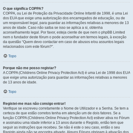
O que significa COPPA?
COPPA, ou Lei de Proteção da Privacidade Online Infantil de 1998, é uma Lei
dos EUA que exige uma autorização dos encarregados de educação, ou de
um responsável legal, para guardar as informações relativas a menores de 13
anos de idade. Caso não saiba se isso se aplica a si, obtenha
aconselhamento legal. Por favor, esteja ciente de que nem o phpBB Limited
nem o fundador deste fórum o pode aconselhar em termos legais, à exceção
da questão “Quem devo contactar em caso de abusos e/ou assuntos legais
relacionados com este fórum?”.
Topo
Porque não me posso registar?
A COPPA (Childrens Online Privacy Protection Act) é uma Lei de 1998 dos EUA
que exige uma autorização para guardar as informações relativas a menores
de 13 anos de idade.
Topo
Registei-me mas não consigo entrar!
Verifique se escreveu corretamente o Nome de Utilizador e a Senha. Se tem a
certeza de que estão corretos tenha em atenção um de dois fatores. Se a
função COPPA (Childrens Online Privacy Protection Act) estiver ativa no Fórum
e assinalou uma idade inferior a 13 anos durante o Registo, então tem que
seguir as instruções que recebeu. Se não é este o seu caso, então o seu
Registo ainda não se encontra ativado. Alguns Fóruns obrigam à ativação dos