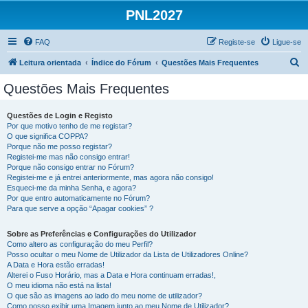
PNL2027
FAQ
Registe-se
Ligue-se
P
Leitura orientada
Índice do Fórum
Questões Mais Frequentes
e
Questões Mais Frequentes
s
q
Questões de Login e Registo
Por que motivo tenho de me registar?
u
O que significa COPPA?
i
Porque não me posso registar?
Registei-me mas não consigo entrar!
s
Porque não consigo entrar no Fórum?
Registei-me e já entrei anteriormente, mas agora não consigo!
a
Esqueci-me da minha Senha, e agora?
r
Por que entro automaticamente no Fórum?
Para que serve a opção “Apagar cookies” ?
Sobre as Preferências e Configurações do Utilizador
Como altero as configuração do meu Perfil?
Posso ocultar o meu Nome de Utilizador da Lista de Utilizadores Online?
A Data e Hora estão erradas!
Alterei o Fuso Horário, mas a Data e Hora continuam erradas!,
O meu idioma não está na lista!
O que são as imagens ao lado do meu nome de utilizador?
Como posso exibir uma Imagem junto ao meu Nome de Utilizador?