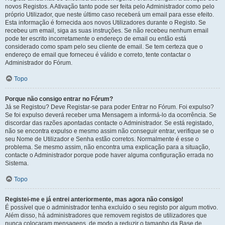
novos Registos. A Ativação tanto pode ser feita pelo Administrador como pelo
próprio Utilizador, que neste último caso receberá um email para esse efeito.
Esta informação é fornecida aos novos Utilizadores durante o Registo. Se
recebeu um email, siga as suas instruções. Se não recebeu nenhum email
pode ter escrito incorretamente o endereço de email ou então está
considerado como spam pelo seu cliente de email. Se tem certeza que o
endereço de email que forneceu é válido e correto, tente contactar o
Administrador do Fórum.
Topo
Porque não consigo entrar no Fórum?
Já se Registou? Deve Registar-se para poder Entrar no Fórum. Foi expulso?
Se foi expulso deverá receber uma Mensagem a informá-lo da ocorrência. Se
discordar das razões apontadas contacte o Administrador. Se está registado,
não se encontra expulso e mesmo assim não conseguir entrar, verifique se o
seu Nome de Utilizador e Senha estão corretos. Normalmente é esse o
problema. Se mesmo assim, não encontra uma explicação para a situação,
contacte o Administrador porque pode haver alguma configuração errada no
Sistema.
Topo
Registei-me e já entrei anteriormente, mas agora não consigo!
É possível que o administrador tenha excluído o seu registo por algum motivo.
Além disso, há administradores que removem registos de utilizadores que
nunca colocaram mensagens, de modo a reduzir o tamanho da Base de