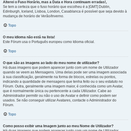
Alterei o Fuso Horário, mas a Data e Hora continuam erradas!,
Se tem a certeza que o fuso horário que escolheu é a [GMT] Dublin,
Edinburgh, Iceland, Lisboa, London, Casablanca é possível que seja devido à
mudança de horário de Verão/Inverno.
Topo
O meu idioma não está na lista!
Este Fórum usa o Português europeu como Idioma oficial.
Topo
O que são as imagens ao lado do meu nome de utilizador?
Há duas imagens que podem aparecer junto com um nome de Utilizador
quando se veem as Mensagens. Uma delas pode ser uma imagem associada
à sua classificação, geralmente na forma de blocos, estrelas ou pontos,
indicando a quantidade de mensagens que tenha feito ou o seu estatuto no
Fórum. Outra, geralmente uma imagem maior, é conhecida como um Avatar,
que é normalmente única ou pertencente a cada Utilizador. Cabe ao
Administrador permitir ou não o uso de Avatar e definir como podem ser
usados. Se não conseguir utilizar Avatares, contacte o Administrador do
Fórum.
Topo
Como posso exibir uma Imagem junto ao meu Nome de Utilizador?
Há duas imagens que podem aparecer junto com um nome de Utilizador