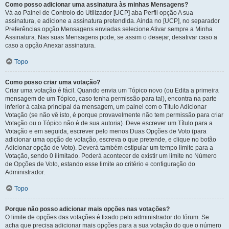
Como posso adicionar uma assinatura às minhas Mensagens?
Vá ao Painel de Controlo do Utilizador [UCP] aba Perfil opção A sua
assinatura, e adicione a assinatura pretendida. Ainda no [UCP], no separador
Preferências opção Mensagens enviadas selecione Ativar sempre a Minha
Assinatura. Nas suas Mensagens pode, se assim o desejar, desativar caso a
caso a opção Anexar assinatura.
Topo
Como posso criar uma votação?
Criar uma votação é fácil. Quando envia um Tópico novo (ou Edita a primeira
mensagem de um Tópico, caso tenha permissão para tal), encontra na parte
inferior à caixa principal da mensagem, um painel com o Título Adicionar
Votação (se não vê isto, é porque provavelmente não tem permissão para criar
Votação ou o Tópico não é de sua autoria). Deve escrever um Título para a
Votação e em seguida, escrever pelo menos Duas Opções de Voto (para
adicionar uma opção de votação, escreva o que pretende, e clique no botão
Adicionar opção de Voto). Deverá também estipular um tempo limite para a
Votação, sendo 0 ilimitado. Poderá acontecer de existir um limite no Número
de Opções de Voto, estando esse limite ao critério e configuração do
Administrador.
Topo
Porque não posso adicionar mais opções nas votações?
O limite de opções das votações é fixado pelo administrador do fórum. Se
acha que precisa adicionar mais opções para a sua votação do que o número