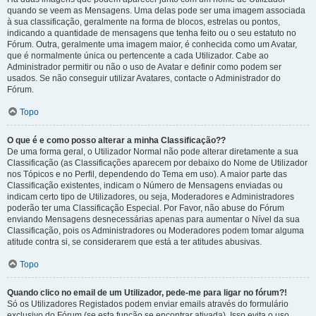
quando se veem as Mensagens. Uma delas pode ser uma imagem associada
à sua classificação, geralmente na forma de blocos, estrelas ou pontos,
indicando a quantidade de mensagens que tenha feito ou o seu estatuto no
Fórum. Outra, geralmente uma imagem maior, é conhecida como um Avatar,
que é normalmente única ou pertencente a cada Utilizador. Cabe ao
Administrador permitir ou não o uso de Avatar e definir como podem ser
usados. Se não conseguir utilizar Avatares, contacte o Administrador do
Fórum.
Topo
O que é e como posso alterar a minha Classificação??
De uma forma geral, o Utilizador Normal não pode alterar diretamente a sua
Classificação (as Classificações aparecem por debaixo do Nome de Utilizador
nos Tópicos e no Perfil, dependendo do Tema em uso). A maior parte das
Classificação existentes, indicam o Número de Mensagens enviadas ou
indicam certo tipo de Utilizadores, ou seja, Moderadores e Administradores
poderão ter uma Classificação Especial. Por Favor, não abuse do Fórum
enviando Mensagens desnecessárias apenas para aumentar o Nível da sua
Classificação, pois os Administradores ou Moderadores podem tomar alguma
atitude contra si, se considerarem que está a ter atitudes abusivas.
Topo
Quando clico no email de um Utilizador, pede-me para ligar no fórum?!
Só os Utilizadores Registados podem enviar emails através do formulário
exclusivo do Fórum (se esta função se encontrar ativada). Isso evita o uso