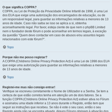
O que significa COPPA?
COPPA, ou Lei de Proteção da Privacidade Online Infantil de 1998, é uma Lei
dos EUA que exige uma autorização dos encarregados de educação, ou de
um responsável legal, para guardar as informações relativas a menores de 13
anos de idade. Caso não saiba se isso se aplica a si, obtenha
aconselhamento legal. Por favor, esteja ciente de que nem o phpBB Limited
nem o fundador deste fórum o pode aconselhar em termos legais, à exceção
da questão “Quem devo contactar em caso de abusos e/ou assuntos legais
relacionados com este fórum?”.
Topo
Porque não me posso registar?
A COPPA (Childrens Online Privacy Protection Act) é uma Lei de 1998 dos EUA
que exige uma autorização para guardar as informações relativas a menores
de 13 anos de idade.
Topo
Registei-me mas não consigo entrar!
Verifique se escreveu corretamente o Nome de Utilizador e a Senha. Se tem a
certeza de que estão corretos tenha em atenção um de dois fatores. Se a
função COPPA (Childrens Online Privacy Protection Act) estiver ativa no Fórum
e assinalou uma idade inferior a 13 anos durante o Registo, então tem que
seguir as instruções que recebeu. Se não é este o seu caso, então o seu
Registo ainda não se encontra ativado. Alguns Fóruns obrigam à ativação dos