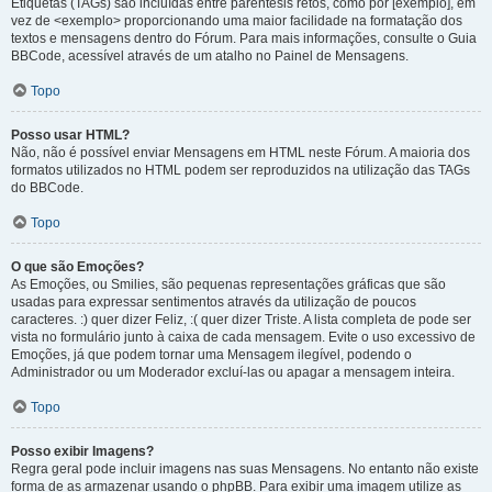
Etiquetas (TAGs) são incluídas entre parêntesis retos, como por [exemplo], em
vez de <exemplo> proporcionando uma maior facilidade na formatação dos
textos e mensagens dentro do Fórum. Para mais informações, consulte o Guia
BBCode, acessível através de um atalho no Painel de Mensagens.
Topo
Posso usar HTML?
Não, não é possível enviar Mensagens em HTML neste Fórum. A maioria dos
formatos utilizados no HTML podem ser reproduzidos na utilização das TAGs
do BBCode.
Topo
O que são Emoções?
As Emoções, ou Smilies, são pequenas representações gráficas que são
usadas para expressar sentimentos através da utilização de poucos
caracteres. :) quer dizer Feliz, :( quer dizer Triste. A lista completa de pode ser
vista no formulário junto à caixa de cada mensagem. Evite o uso excessivo de
Emoções, já que podem tornar uma Mensagem ilegível, podendo o
Administrador ou um Moderador excluí-las ou apagar a mensagem inteira.
Topo
Posso exibir Imagens?
Regra geral pode incluir imagens nas suas Mensagens. No entanto não existe
forma de as armazenar usando o phpBB. Para exibir uma imagem utilize as