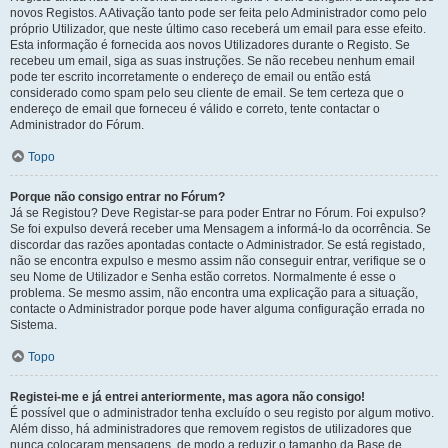
novos Registos. A Ativação tanto pode ser feita pelo Administrador como pelo
próprio Utilizador, que neste último caso receberá um email para esse efeito.
Esta informação é fornecida aos novos Utilizadores durante o Registo. Se
recebeu um email, siga as suas instruções. Se não recebeu nenhum email
pode ter escrito incorretamente o endereço de email ou então está
considerado como spam pelo seu cliente de email. Se tem certeza que o
endereço de email que forneceu é válido e correto, tente contactar o
Administrador do Fórum.
Topo
Porque não consigo entrar no Fórum?
Já se Registou? Deve Registar-se para poder Entrar no Fórum. Foi expulso?
Se foi expulso deverá receber uma Mensagem a informá-lo da ocorrência. Se
discordar das razões apontadas contacte o Administrador. Se está registado,
não se encontra expulso e mesmo assim não conseguir entrar, verifique se o
seu Nome de Utilizador e Senha estão corretos. Normalmente é esse o
problema. Se mesmo assim, não encontra uma explicação para a situação,
contacte o Administrador porque pode haver alguma configuração errada no
Sistema.
Topo
Registei-me e já entrei anteriormente, mas agora não consigo!
É possível que o administrador tenha excluído o seu registo por algum motivo.
Além disso, há administradores que removem registos de utilizadores que
nunca colocaram mensagens, de modo a reduzir o tamanho da Base de