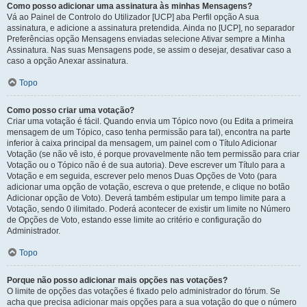
Como posso adicionar uma assinatura às minhas Mensagens?
Vá ao Painel de Controlo do Utilizador [UCP] aba Perfil opção A sua
assinatura, e adicione a assinatura pretendida. Ainda no [UCP], no separador
Preferências opção Mensagens enviadas selecione Ativar sempre a Minha
Assinatura. Nas suas Mensagens pode, se assim o desejar, desativar caso a
caso a opção Anexar assinatura.
Topo
Como posso criar uma votação?
Criar uma votação é fácil. Quando envia um Tópico novo (ou Edita a primeira
mensagem de um Tópico, caso tenha permissão para tal), encontra na parte
inferior à caixa principal da mensagem, um painel com o Título Adicionar
Votação (se não vê isto, é porque provavelmente não tem permissão para criar
Votação ou o Tópico não é de sua autoria). Deve escrever um Título para a
Votação e em seguida, escrever pelo menos Duas Opções de Voto (para
adicionar uma opção de votação, escreva o que pretende, e clique no botão
Adicionar opção de Voto). Deverá também estipular um tempo limite para a
Votação, sendo 0 ilimitado. Poderá acontecer de existir um limite no Número
de Opções de Voto, estando esse limite ao critério e configuração do
Administrador.
Topo
Porque não posso adicionar mais opções nas votações?
O limite de opções das votações é fixado pelo administrador do fórum. Se
acha que precisa adicionar mais opções para a sua votação do que o número