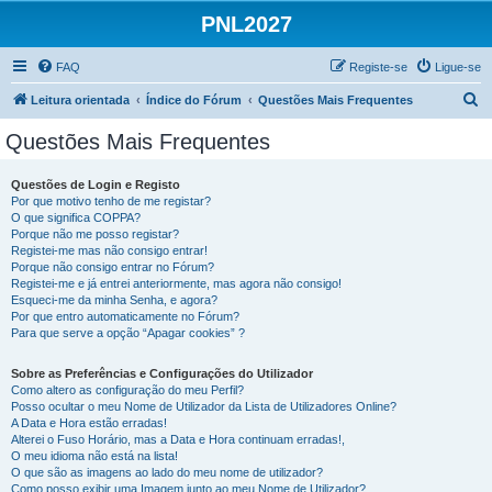
PNL2027
FAQ
Registe-se
Ligue-se
P
Leitura orientada
Índice do Fórum
Questões Mais Frequentes
e
Questões Mais Frequentes
s
q
Questões de Login e Registo
Por que motivo tenho de me registar?
u
O que significa COPPA?
i
Porque não me posso registar?
Registei-me mas não consigo entrar!
s
Porque não consigo entrar no Fórum?
Registei-me e já entrei anteriormente, mas agora não consigo!
a
Esqueci-me da minha Senha, e agora?
r
Por que entro automaticamente no Fórum?
Para que serve a opção “Apagar cookies” ?
Sobre as Preferências e Configurações do Utilizador
Como altero as configuração do meu Perfil?
Posso ocultar o meu Nome de Utilizador da Lista de Utilizadores Online?
A Data e Hora estão erradas!
Alterei o Fuso Horário, mas a Data e Hora continuam erradas!,
O meu idioma não está na lista!
O que são as imagens ao lado do meu nome de utilizador?
Como posso exibir uma Imagem junto ao meu Nome de Utilizador?