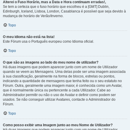
Alterei o Fuso Horário, mas a Data e Hora continuam erradas!,
Se tem a certeza que o fuso horário que escolheu é a [GMT] Dublin,
Edinburgh, Iceland, Lisboa, London, Casablanca é possível que seja devido à
mudança de horário de Verão/Inverno.
Topo
O meu idioma não está na lista!
Este Fórum usa o Português europeu como Idioma oficial.
Topo
O que são as imagens ao lado do meu nome de utilizador?
Há duas imagens que podem aparecer junto com um nome de Utilizador
quando se veem as Mensagens. Uma delas pode ser uma imagem associada
à sua classificação, geralmente na forma de blocos, estrelas ou pontos,
indicando a quantidade de mensagens que tenha feito ou o seu estatuto no
Fórum. Outra, geralmente uma imagem maior, é conhecida como um Avatar,
que é normalmente única ou pertencente a cada Utilizador. Cabe ao
Administrador permitir ou não o uso de Avatar e definir como podem ser
usados. Se não conseguir utilizar Avatares, contacte o Administrador do
Fórum.
Topo
Como posso exibir uma Imagem junto ao meu Nome de Utilizador?
Há duas imagens que podem aparecer junto com um nome de Utilizador