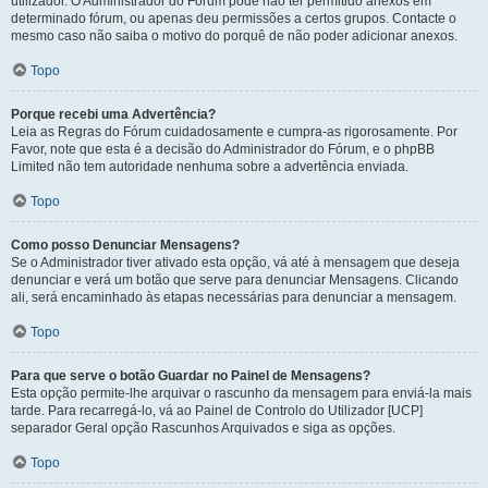
utilizador. O Administrador do Fórum pode não ter permitido anexos em
determinado fórum, ou apenas deu permissões a certos grupos. Contacte o
mesmo caso não saiba o motivo do porquê de não poder adicionar anexos.
Topo
Porque recebi uma Advertência?
Leia as Regras do Fórum cuidadosamente e cumpra-as rigorosamente. Por
Favor, note que esta é a decisão do Administrador do Fórum, e o phpBB
Limited não tem autoridade nenhuma sobre a advertência enviada.
Topo
Como posso Denunciar Mensagens?
Se o Administrador tiver ativado esta opção, vá até à mensagem que deseja
denunciar e verá um botão que serve para denunciar Mensagens. Clicando
ali, será encaminhado às etapas necessárias para denunciar a mensagem.
Topo
Para que serve o botão Guardar no Painel de Mensagens?
Esta opção permite-lhe arquivar o rascunho da mensagem para enviá-la mais
tarde. Para recarregá-lo, vá ao Painel de Controlo do Utilizador [UCP]
separador Geral opção Rascunhos Arquivados e siga as opções.
Topo