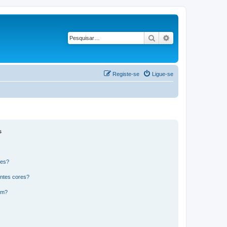
Pesquisar
Pesquisa avançad
Registe-se
Ligue-se
s
res?
ntes cores?
um?