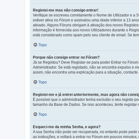
Registei-me mas não consigo entrar!
Verifique se escreveu corretamente o Nome de Utilizador e a S
estiver ativa no Fórum e assinalou uma idade inferior a 13 an
ativado. Alguns Fóruns obrigam à ativação dos novos Registos. 
informação é fornecida aos novos Utilizadores durante o Regi
está considerado como spam pelo seu cliente de email. Se tem 
Topo
Porque não consigo entrar no Fórum?
Já se Registou? Deve Registar-se para poder Entrar no Fórum.
Administrador. Se está registado, não se encontra expulso e 
assim, não encontra uma explicação para a situação, contacte
Topo
Registei-me e já entrei anteriormente, mas agora não consi
É possível que o administrador tenha excluído o seu registo 
tamanho da Base de Dados. Se isso aconteceu, tente registar-s
Topo
Esqueci-me da minha Senha, e agora?
A sua Senha não pode ser recuperada, no entanto pode pedir 
as instruções, e voltará a entrar no Fórum em poucos minuto