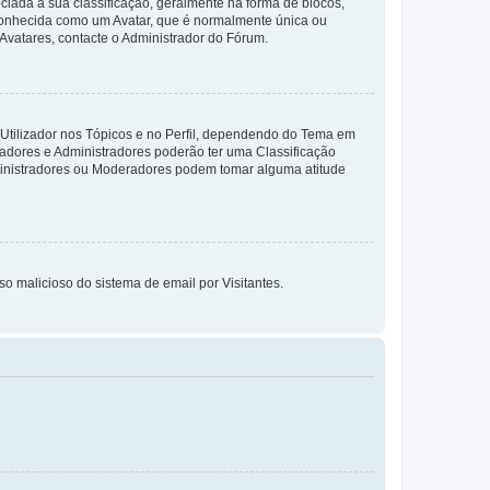
da à sua classificação, geralmente na forma de blocos,
 conhecida como um Avatar, que é normalmente única ou
 Avatares, contacte o Administrador do Fórum.
 Utilizador nos Tópicos e no Perfil, dependendo do Tema em
radores e Administradores poderão ter uma Classificação
ministradores ou Moderadores podem tomar alguma atitude
so malicioso do sistema de email por Visitantes.