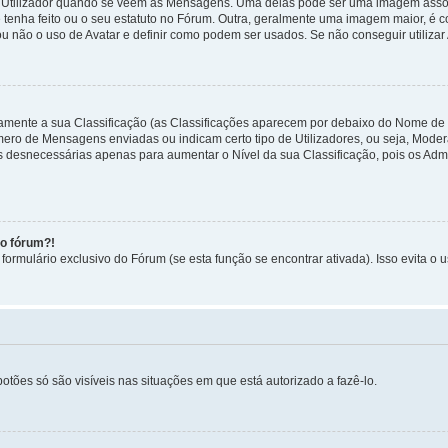
tilizador quando se veem as Mensagens. Uma delas pode ser uma imagem associa
 tenha feito ou o seu estatuto no Fórum. Outra, geralmente uma imagem maior, é
ou não o uso de Avatar e definir como podem ser usados. Se não conseguir utilizar
etamente a sua Classificação (as Classificações aparecem por debaixo do Nome de
úmero de Mensagens enviadas ou indicam certo tipo de Utilizadores, ou seja, Mode
 desnecessárias apenas para aumentar o Nível da sua Classificação, pois os Ad
no fórum?!
ormulário exclusivo do Fórum (se esta função se encontrar ativada). Isso evita o u
botões só são visíveis nas situações em que está autorizado a fazê-lo.