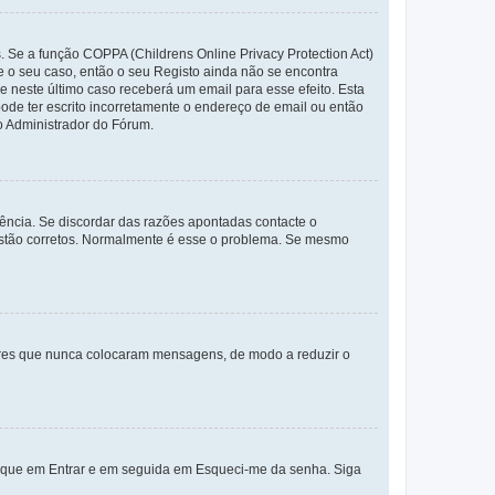
. Se a função COPPA (Childrens Online Privacy Protection Act)
te o seu caso, então o seu Registo ainda não se encontra
ue neste último caso receberá um email para esse efeito. Esta
ode ter escrito incorretamente o endereço de email ou então
o Administrador do Fórum.
ência. Se discordar das razões apontadas contacte o
 estão corretos. Normalmente é esse o problema. Se mesmo
adores que nunca colocaram mensagens, de modo a reduzir o
lique em Entrar e em seguida em Esqueci-me da senha. Siga