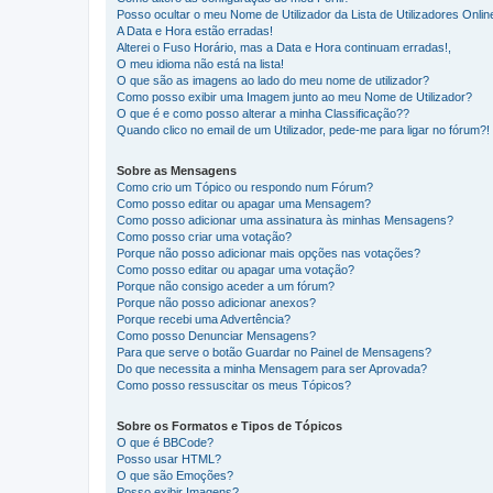
Posso ocultar o meu Nome de Utilizador da Lista de Utilizadores Onlin
A Data e Hora estão erradas!
Alterei o Fuso Horário, mas a Data e Hora continuam erradas!,
O meu idioma não está na lista!
O que são as imagens ao lado do meu nome de utilizador?
Como posso exibir uma Imagem junto ao meu Nome de Utilizador?
O que é e como posso alterar a minha Classificação??
Quando clico no email de um Utilizador, pede-me para ligar no fórum?!
Sobre as Mensagens
Como crio um Tópico ou respondo num Fórum?
Como posso editar ou apagar uma Mensagem?
Como posso adicionar uma assinatura às minhas Mensagens?
Como posso criar uma votação?
Porque não posso adicionar mais opções nas votações?
Como posso editar ou apagar uma votação?
Porque não consigo aceder a um fórum?
Porque não posso adicionar anexos?
Porque recebi uma Advertência?
Como posso Denunciar Mensagens?
Para que serve o botão Guardar no Painel de Mensagens?
Do que necessita a minha Mensagem para ser Aprovada?
Como posso ressuscitar os meus Tópicos?
Sobre os Formatos e Tipos de Tópicos
O que é BBCode?
Posso usar HTML?
O que são Emoções?
Posso exibir Imagens?