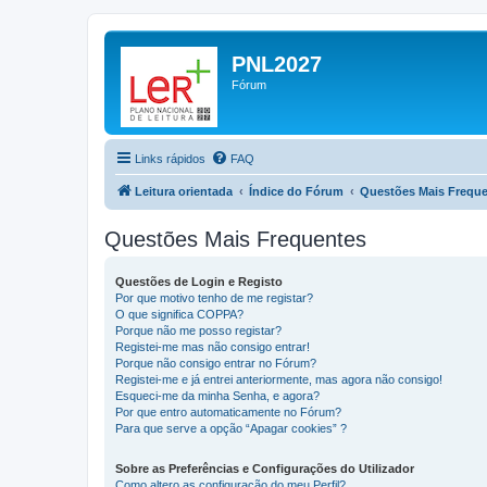
PNL2027
Fórum
Links rápidos
FAQ
Leitura orientada
Índice do Fórum
Questões Mais Frequ
Questões Mais Frequentes
Questões de Login e Registo
Por que motivo tenho de me registar?
O que significa COPPA?
Porque não me posso registar?
Registei-me mas não consigo entrar!
Porque não consigo entrar no Fórum?
Registei-me e já entrei anteriormente, mas agora não consigo!
Esqueci-me da minha Senha, e agora?
Por que entro automaticamente no Fórum?
Para que serve a opção “Apagar cookies” ?
Sobre as Preferências e Configurações do Utilizador
Como altero as configuração do meu Perfil?