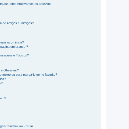
m assuntos irrelevantes ou abusivos!
a de Amigos e Inimigos?
huma ocorrência?
 página em branco!?
ensagens e Tópicos?
os e Observar?
 tópico ou para marcá-lo como favorito?
ico?
s?
órum?
gais relativas ao Fórum.