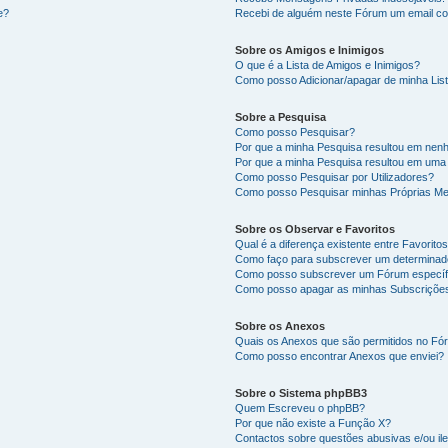
e?
Recebi de alguém neste Fórum um email co
Sobre os Amigos e Inimigos
O que é a Lista de Amigos e Inimigos?
Como posso Adicionar/apagar de minha List
Sobre a Pesquisa
Como posso Pesquisar?
Por que a minha Pesquisa resultou em nen
Por que a minha Pesquisa resultou em uma
Como posso Pesquisar por Utilizadores?
Como posso Pesquisar minhas Próprias M
Sobre os Observar e Favoritos
Qual é a diferença existente entre Favorit
Como faço para subscrever um determinado
Como posso subscrever um Fórum específ
Como posso apagar as minhas Subscriçõe
Sobre os Anexos
Quais os Anexos que são permitidos no F
Como posso encontrar Anexos que enviei?
Sobre o Sistema phpBB3
Quem Escreveu o phpBB?
Por que não existe a Função X?
Contactos sobre questões abusivas e/ou ile