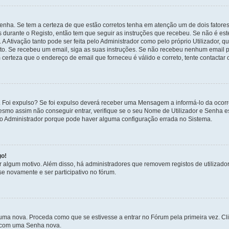
enha. Se tem a certeza de que estão corretos tenha em atenção um de dois fatores
os durante o Registo, então tem que seguir as instruções que recebeu. Se não é es
A Ativação tanto pode ser feita pelo Administrador como pelo próprio Utilizador, q
sto. Se recebeu um email, siga as suas instruções. Se não recebeu nenhum email p
certeza que o endereço de email que forneceu é válido e correto, tente contactar 
 Foi expulso? Se foi expulso deverá receber uma Mensagem a informá-lo da ocorr
mesmo assim não conseguir entrar, verifique se o seu Nome de Utilizador e Senha
 o Administrador porque pode haver alguma configuração errada no Sistema.
go!
por algum motivo. Além disso, há administradores que removem registos de utiliz
e novamente e ser participativo no fórum.
uma nova. Proceda como que se estivesse a entrar no Fórum pela primeira vez. C
s, com uma Senha nova.