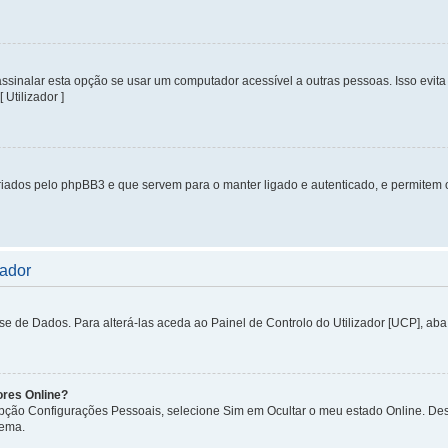
inalar esta opção se usar um computador acessível a outras pessoas. Isso evita 
 Utilizador ]
iados pelo phpBB3 e que servem para o manter ligado e autenticado, e permitem 
zador
de Dados. Para alterá-las aceda ao Painel de Controlo do Utilizador [UCP], aba P
ores Online?
 opção Configurações Pessoais, selecione Sim em Ocultar o meu estado Online. De
tema.