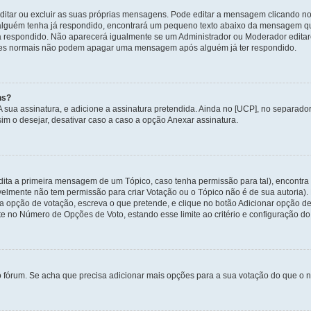
itar ou excluir as suas próprias mensagens. Pode editar a mensagem clicando no
alguém tenha já respondido, encontrará um pequeno texto abaixo da mensagem qu
ha respondido. Não aparecerá igualmente se um Administrador ou Moderador edit
izadores normais não podem apagar uma mensagem após alguém já ter respondido.
ns?
 A sua assinatura, e adicione a assinatura pretendida. Ainda no [UCP], no separa
m o desejar, desativar caso a caso a opção Anexar assinatura.
ita a primeira mensagem de um Tópico, caso tenha permissão para tal), encontra n
avelmente não tem permissão para criar Votação ou o Tópico não é de sua autoria)
opção de votação, escreva o que pretende, e clique no botão Adicionar opção de
ite no Número de Opções de Voto, estando esse limite ao critério e configuração do
o fórum. Se acha que precisa adicionar mais opções para a sua votação do que o n