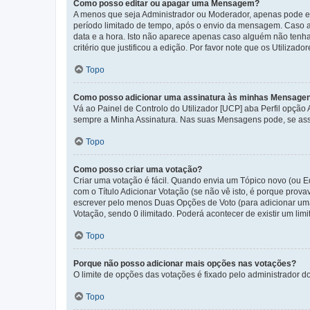
Como posso editar ou apagar uma Mensagem?
A menos que seja Administrador ou Moderador, apenas pode ed
período limitado de tempo, após o envio da mensagem. Caso 
data e a hora. Isto não aparece apenas caso alguém não ten
critério que justificou a edição. Por favor note que os Util
Topo
Como posso adicionar uma assinatura às minhas Mensage
Vá ao Painel de Controlo do Utilizador [UCP] aba Perfil opção
sempre a Minha Assinatura. Nas suas Mensagens pode, se assi
Topo
Como posso criar uma votação?
Criar uma votação é fácil. Quando envia um Tópico novo (ou Ed
com o Título Adicionar Votação (se não vê isto, é porque prov
escrever pelo menos Duas Opções de Voto (para adicionar uma 
Votação, sendo 0 ilimitado. Poderá acontecer de existir um lim
Topo
Porque não posso adicionar mais opções nas votações?
O limite de opções das votações é fixado pelo administrador d
Topo