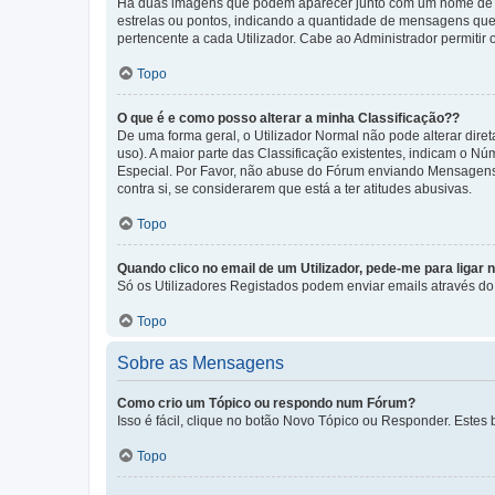
Há duas imagens que podem aparecer junto com um nome de U
estrelas ou pontos, indicando a quantidade de mensagens que
pertencente a cada Utilizador. Cabe ao Administrador permitir 
Topo
O que é e como posso alterar a minha Classificação??
De uma forma geral, o Utilizador Normal não pode alterar dir
uso). A maior parte das Classificação existentes, indicam o N
Especial. Por Favor, não abuse do Fórum enviando Mensagens
contra si, se considerarem que está a ter atitudes abusivas.
Topo
Quando clico no email de um Utilizador, pede-me para ligar 
Só os Utilizadores Registados podem enviar emails através do f
Topo
Sobre as Mensagens
Como crio um Tópico ou respondo num Fórum?
Isso é fácil, clique no botão Novo Tópico ou Responder. Estes 
Topo