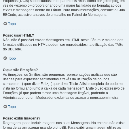
Etiquetas (TAGs) são incluídas entre parêntesis retos, como por [exemplo], em
vez de <exemplo> proporcionando uma maior facilidade na formatação dos
textos e mensagens dentro do Fórum. Para mais informações, consulte o Guia
BBCode, acessível através de um atalho no Painel de Mensagens.
Topo
Posso usar HTML?
Não, não é possível enviar Mensagens em HTML neste Fórum. A maioria dos
formatos utilizados no HTML podem ser reproduzidos na utilização das TAGs
do BBCode.
Topo
O que são Emoções?
As Emoções, ou Smilies, são pequenas representações gráficas que são
usadas para expressar sentimentos através da utilização de poucos
caracteres. :) quer dizer Feliz, :( quer dizer Triste. A lista completa de pode ser
vista no formulário junto à caixa de cada mensagem. Evite o uso excessivo de
Emoções, já que podem tornar uma Mensagem ilegível, podendo o
Administrador ou um Moderador excluí-las ou apagar a mensagem inteira.
Topo
Posso exibir Imagens?
Regra geral pode incluir imagens nas suas Mensagens. No entanto não existe
forma de as armazenar usando o phpBB. Para exibir uma imagem utilize as