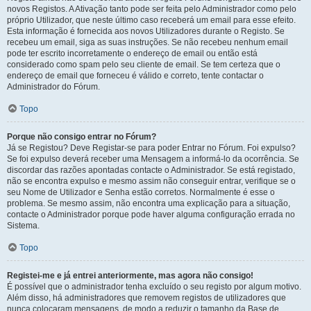
novos Registos. A Ativação tanto pode ser feita pelo Administrador como pelo
próprio Utilizador, que neste último caso receberá um email para esse efeito.
Esta informação é fornecida aos novos Utilizadores durante o Registo. Se
recebeu um email, siga as suas instruções. Se não recebeu nenhum email
pode ter escrito incorretamente o endereço de email ou então está
considerado como spam pelo seu cliente de email. Se tem certeza que o
endereço de email que forneceu é válido e correto, tente contactar o
Administrador do Fórum.
Topo
Porque não consigo entrar no Fórum?
Já se Registou? Deve Registar-se para poder Entrar no Fórum. Foi expulso?
Se foi expulso deverá receber uma Mensagem a informá-lo da ocorrência. Se
discordar das razões apontadas contacte o Administrador. Se está registado,
não se encontra expulso e mesmo assim não conseguir entrar, verifique se o
seu Nome de Utilizador e Senha estão corretos. Normalmente é esse o
problema. Se mesmo assim, não encontra uma explicação para a situação,
contacte o Administrador porque pode haver alguma configuração errada no
Sistema.
Topo
Registei-me e já entrei anteriormente, mas agora não consigo!
É possível que o administrador tenha excluído o seu registo por algum motivo.
Além disso, há administradores que removem registos de utilizadores que
nunca colocaram mensagens, de modo a reduzir o tamanho da Base de