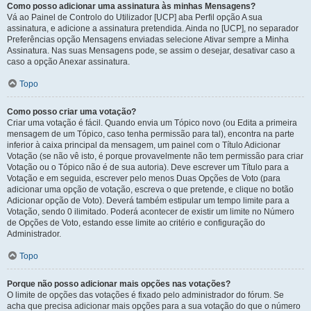
Como posso adicionar uma assinatura às minhas Mensagens?
Vá ao Painel de Controlo do Utilizador [UCP] aba Perfil opção A sua
assinatura, e adicione a assinatura pretendida. Ainda no [UCP], no separador
Preferências opção Mensagens enviadas selecione Ativar sempre a Minha
Assinatura. Nas suas Mensagens pode, se assim o desejar, desativar caso a
caso a opção Anexar assinatura.
Topo
Como posso criar uma votação?
Criar uma votação é fácil. Quando envia um Tópico novo (ou Edita a primeira
mensagem de um Tópico, caso tenha permissão para tal), encontra na parte
inferior à caixa principal da mensagem, um painel com o Título Adicionar
Votação (se não vê isto, é porque provavelmente não tem permissão para criar
Votação ou o Tópico não é de sua autoria). Deve escrever um Título para a
Votação e em seguida, escrever pelo menos Duas Opções de Voto (para
adicionar uma opção de votação, escreva o que pretende, e clique no botão
Adicionar opção de Voto). Deverá também estipular um tempo limite para a
Votação, sendo 0 ilimitado. Poderá acontecer de existir um limite no Número
de Opções de Voto, estando esse limite ao critério e configuração do
Administrador.
Topo
Porque não posso adicionar mais opções nas votações?
O limite de opções das votações é fixado pelo administrador do fórum. Se
acha que precisa adicionar mais opções para a sua votação do que o número