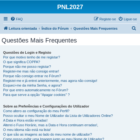
PNL2027
FAQ
Registe-se
Ligue-se
P
Leitura orientada
Índice do Fórum
Questões Mais Frequentes
e
Questões Mais Frequentes
s
q
Questões de Login e Registo
Por que motivo tenho de me registar?
u
O que significa COPPA?
i
Porque não me posso registar?
Registei-me mas não consigo entrar!
s
Porque não consigo entrar no Fórum?
Registei-me e já entrei anteriormente, mas agora não consigo!
a
Esqueci-me da minha Senha, e agora?
r
Por que entro automaticamente no Fórum?
Para que serve a opção “Apagar cookies” ?
Sobre as Preferências e Configurações do Utilizador
Como altero as configuração do meu Perfil?
Posso ocultar o meu Nome de Utilizador da Lista de Utilizadores Online?
A Data e Hora estão erradas!
Alterei o Fuso Horário, mas a Data e Hora continuam erradas!,
O meu idioma não está na lista!
O que são as imagens ao lado do meu nome de utilizador?
Como posso exibir uma Imagem junto ao meu Nome de Utilizador?