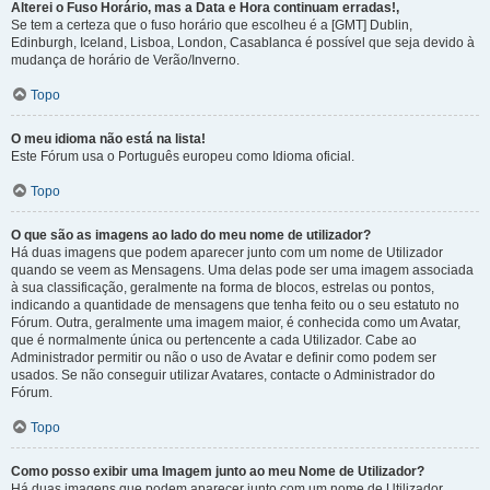
Alterei o Fuso Horário, mas a Data e Hora continuam erradas!,
Se tem a certeza que o fuso horário que escolheu é a [GMT] Dublin,
Edinburgh, Iceland, Lisboa, London, Casablanca é possível que seja devido à
mudança de horário de Verão/Inverno.
Topo
O meu idioma não está na lista!
Este Fórum usa o Português europeu como Idioma oficial.
Topo
O que são as imagens ao lado do meu nome de utilizador?
Há duas imagens que podem aparecer junto com um nome de Utilizador
quando se veem as Mensagens. Uma delas pode ser uma imagem associada
à sua classificação, geralmente na forma de blocos, estrelas ou pontos,
indicando a quantidade de mensagens que tenha feito ou o seu estatuto no
Fórum. Outra, geralmente uma imagem maior, é conhecida como um Avatar,
que é normalmente única ou pertencente a cada Utilizador. Cabe ao
Administrador permitir ou não o uso de Avatar e definir como podem ser
usados. Se não conseguir utilizar Avatares, contacte o Administrador do
Fórum.
Topo
Como posso exibir uma Imagem junto ao meu Nome de Utilizador?
Há duas imagens que podem aparecer junto com um nome de Utilizador