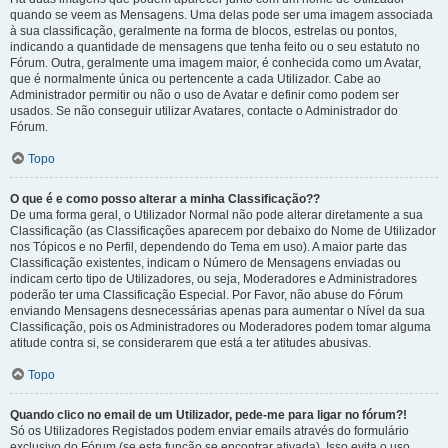
quando se veem as Mensagens. Uma delas pode ser uma imagem associada
à sua classificação, geralmente na forma de blocos, estrelas ou pontos,
indicando a quantidade de mensagens que tenha feito ou o seu estatuto no
Fórum. Outra, geralmente uma imagem maior, é conhecida como um Avatar,
que é normalmente única ou pertencente a cada Utilizador. Cabe ao
Administrador permitir ou não o uso de Avatar e definir como podem ser
usados. Se não conseguir utilizar Avatares, contacte o Administrador do
Fórum.
Topo
O que é e como posso alterar a minha Classificação??
De uma forma geral, o Utilizador Normal não pode alterar diretamente a sua
Classificação (as Classificações aparecem por debaixo do Nome de Utilizador
nos Tópicos e no Perfil, dependendo do Tema em uso). A maior parte das
Classificação existentes, indicam o Número de Mensagens enviadas ou
indicam certo tipo de Utilizadores, ou seja, Moderadores e Administradores
poderão ter uma Classificação Especial. Por Favor, não abuse do Fórum
enviando Mensagens desnecessárias apenas para aumentar o Nível da sua
Classificação, pois os Administradores ou Moderadores podem tomar alguma
atitude contra si, se considerarem que está a ter atitudes abusivas.
Topo
Quando clico no email de um Utilizador, pede-me para ligar no fórum?!
Só os Utilizadores Registados podem enviar emails através do formulário
exclusivo do Fórum (se esta função se encontrar ativada). Isso evita o uso