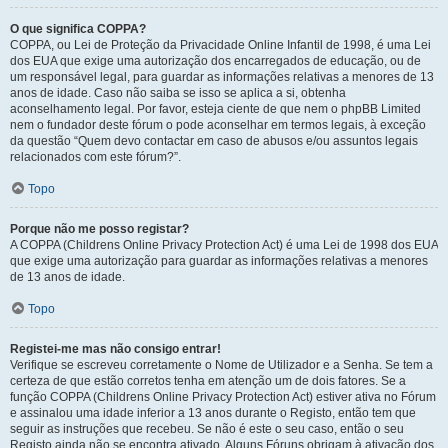
O que significa COPPA?
COPPA, ou Lei de Proteção da Privacidade Online Infantil de 1998, é uma Lei
dos EUA que exige uma autorização dos encarregados de educação, ou de
um responsável legal, para guardar as informações relativas a menores de 13
anos de idade. Caso não saiba se isso se aplica a si, obtenha
aconselhamento legal. Por favor, esteja ciente de que nem o phpBB Limited
nem o fundador deste fórum o pode aconselhar em termos legais, à exceção
da questão “Quem devo contactar em caso de abusos e/ou assuntos legais
relacionados com este fórum?”.
Topo
Porque não me posso registar?
A COPPA (Childrens Online Privacy Protection Act) é uma Lei de 1998 dos EUA
que exige uma autorização para guardar as informações relativas a menores
de 13 anos de idade.
Topo
Registei-me mas não consigo entrar!
Verifique se escreveu corretamente o Nome de Utilizador e a Senha. Se tem a
certeza de que estão corretos tenha em atenção um de dois fatores. Se a
função COPPA (Childrens Online Privacy Protection Act) estiver ativa no Fórum
e assinalou uma idade inferior a 13 anos durante o Registo, então tem que
seguir as instruções que recebeu. Se não é este o seu caso, então o seu
Registo ainda não se encontra ativado. Alguns Fóruns obrigam à ativação dos