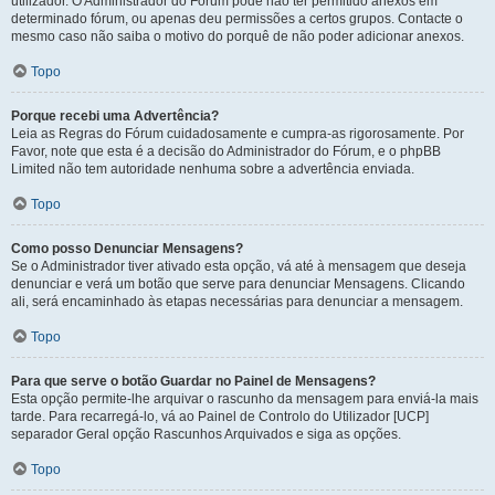
utilizador. O Administrador do Fórum pode não ter permitido anexos em
determinado fórum, ou apenas deu permissões a certos grupos. Contacte o
mesmo caso não saiba o motivo do porquê de não poder adicionar anexos.
Topo
Porque recebi uma Advertência?
Leia as Regras do Fórum cuidadosamente e cumpra-as rigorosamente. Por
Favor, note que esta é a decisão do Administrador do Fórum, e o phpBB
Limited não tem autoridade nenhuma sobre a advertência enviada.
Topo
Como posso Denunciar Mensagens?
Se o Administrador tiver ativado esta opção, vá até à mensagem que deseja
denunciar e verá um botão que serve para denunciar Mensagens. Clicando
ali, será encaminhado às etapas necessárias para denunciar a mensagem.
Topo
Para que serve o botão Guardar no Painel de Mensagens?
Esta opção permite-lhe arquivar o rascunho da mensagem para enviá-la mais
tarde. Para recarregá-lo, vá ao Painel de Controlo do Utilizador [UCP]
separador Geral opção Rascunhos Arquivados e siga as opções.
Topo