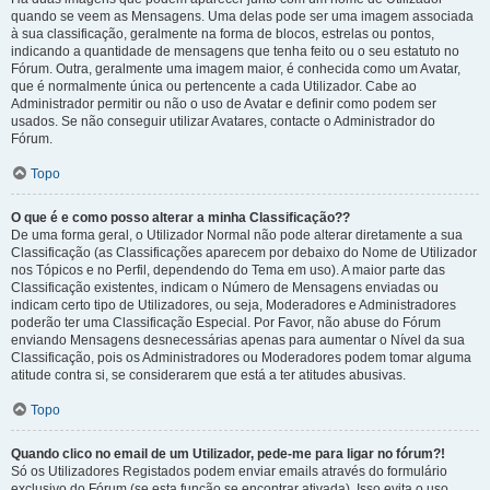
quando se veem as Mensagens. Uma delas pode ser uma imagem associada
à sua classificação, geralmente na forma de blocos, estrelas ou pontos,
indicando a quantidade de mensagens que tenha feito ou o seu estatuto no
Fórum. Outra, geralmente uma imagem maior, é conhecida como um Avatar,
que é normalmente única ou pertencente a cada Utilizador. Cabe ao
Administrador permitir ou não o uso de Avatar e definir como podem ser
usados. Se não conseguir utilizar Avatares, contacte o Administrador do
Fórum.
Topo
O que é e como posso alterar a minha Classificação??
De uma forma geral, o Utilizador Normal não pode alterar diretamente a sua
Classificação (as Classificações aparecem por debaixo do Nome de Utilizador
nos Tópicos e no Perfil, dependendo do Tema em uso). A maior parte das
Classificação existentes, indicam o Número de Mensagens enviadas ou
indicam certo tipo de Utilizadores, ou seja, Moderadores e Administradores
poderão ter uma Classificação Especial. Por Favor, não abuse do Fórum
enviando Mensagens desnecessárias apenas para aumentar o Nível da sua
Classificação, pois os Administradores ou Moderadores podem tomar alguma
atitude contra si, se considerarem que está a ter atitudes abusivas.
Topo
Quando clico no email de um Utilizador, pede-me para ligar no fórum?!
Só os Utilizadores Registados podem enviar emails através do formulário
exclusivo do Fórum (se esta função se encontrar ativada). Isso evita o uso