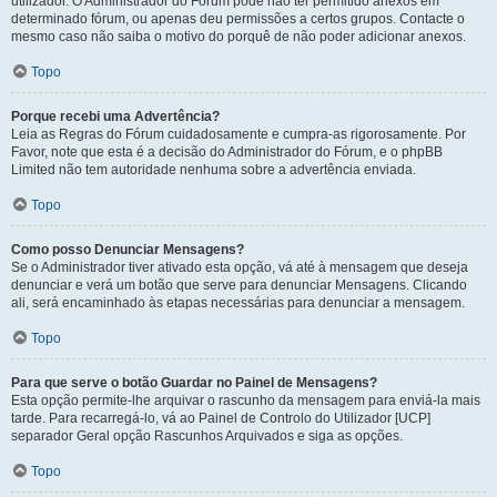
utilizador. O Administrador do Fórum pode não ter permitido anexos em
determinado fórum, ou apenas deu permissões a certos grupos. Contacte o
mesmo caso não saiba o motivo do porquê de não poder adicionar anexos.
Topo
Porque recebi uma Advertência?
Leia as Regras do Fórum cuidadosamente e cumpra-as rigorosamente. Por
Favor, note que esta é a decisão do Administrador do Fórum, e o phpBB
Limited não tem autoridade nenhuma sobre a advertência enviada.
Topo
Como posso Denunciar Mensagens?
Se o Administrador tiver ativado esta opção, vá até à mensagem que deseja
denunciar e verá um botão que serve para denunciar Mensagens. Clicando
ali, será encaminhado às etapas necessárias para denunciar a mensagem.
Topo
Para que serve o botão Guardar no Painel de Mensagens?
Esta opção permite-lhe arquivar o rascunho da mensagem para enviá-la mais
tarde. Para recarregá-lo, vá ao Painel de Controlo do Utilizador [UCP]
separador Geral opção Rascunhos Arquivados e siga as opções.
Topo