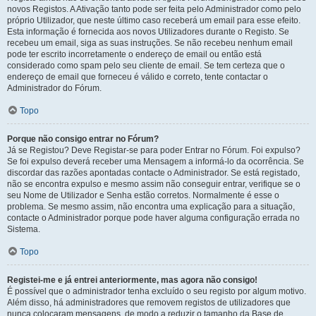
novos Registos. A Ativação tanto pode ser feita pelo Administrador como pelo
próprio Utilizador, que neste último caso receberá um email para esse efeito.
Esta informação é fornecida aos novos Utilizadores durante o Registo. Se
recebeu um email, siga as suas instruções. Se não recebeu nenhum email
pode ter escrito incorretamente o endereço de email ou então está
considerado como spam pelo seu cliente de email. Se tem certeza que o
endereço de email que forneceu é válido e correto, tente contactar o
Administrador do Fórum.
Topo
Porque não consigo entrar no Fórum?
Já se Registou? Deve Registar-se para poder Entrar no Fórum. Foi expulso?
Se foi expulso deverá receber uma Mensagem a informá-lo da ocorrência. Se
discordar das razões apontadas contacte o Administrador. Se está registado,
não se encontra expulso e mesmo assim não conseguir entrar, verifique se o
seu Nome de Utilizador e Senha estão corretos. Normalmente é esse o
problema. Se mesmo assim, não encontra uma explicação para a situação,
contacte o Administrador porque pode haver alguma configuração errada no
Sistema.
Topo
Registei-me e já entrei anteriormente, mas agora não consigo!
É possível que o administrador tenha excluído o seu registo por algum motivo.
Além disso, há administradores que removem registos de utilizadores que
nunca colocaram mensagens, de modo a reduzir o tamanho da Base de