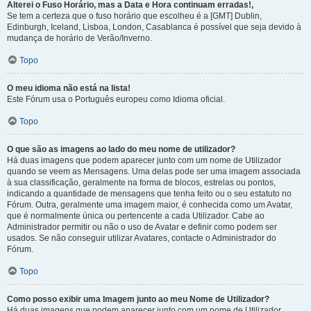
Alterei o Fuso Horário, mas a Data e Hora continuam erradas!,
Se tem a certeza que o fuso horário que escolheu é a [GMT] Dublin,
Edinburgh, Iceland, Lisboa, London, Casablanca é possível que seja devido à
mudança de horário de Verão/Inverno.
Topo
O meu idioma não está na lista!
Este Fórum usa o Português europeu como Idioma oficial.
Topo
O que são as imagens ao lado do meu nome de utilizador?
Há duas imagens que podem aparecer junto com um nome de Utilizador
quando se veem as Mensagens. Uma delas pode ser uma imagem associada
à sua classificação, geralmente na forma de blocos, estrelas ou pontos,
indicando a quantidade de mensagens que tenha feito ou o seu estatuto no
Fórum. Outra, geralmente uma imagem maior, é conhecida como um Avatar,
que é normalmente única ou pertencente a cada Utilizador. Cabe ao
Administrador permitir ou não o uso de Avatar e definir como podem ser
usados. Se não conseguir utilizar Avatares, contacte o Administrador do
Fórum.
Topo
Como posso exibir uma Imagem junto ao meu Nome de Utilizador?
Há duas imagens que podem aparecer junto com um nome de Utilizador