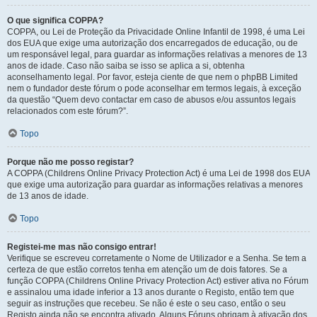
O que significa COPPA?
COPPA, ou Lei de Proteção da Privacidade Online Infantil de 1998, é uma Lei
dos EUA que exige uma autorização dos encarregados de educação, ou de
um responsável legal, para guardar as informações relativas a menores de 13
anos de idade. Caso não saiba se isso se aplica a si, obtenha
aconselhamento legal. Por favor, esteja ciente de que nem o phpBB Limited
nem o fundador deste fórum o pode aconselhar em termos legais, à exceção
da questão “Quem devo contactar em caso de abusos e/ou assuntos legais
relacionados com este fórum?”.
Topo
Porque não me posso registar?
A COPPA (Childrens Online Privacy Protection Act) é uma Lei de 1998 dos EUA
que exige uma autorização para guardar as informações relativas a menores
de 13 anos de idade.
Topo
Registei-me mas não consigo entrar!
Verifique se escreveu corretamente o Nome de Utilizador e a Senha. Se tem a
certeza de que estão corretos tenha em atenção um de dois fatores. Se a
função COPPA (Childrens Online Privacy Protection Act) estiver ativa no Fórum
e assinalou uma idade inferior a 13 anos durante o Registo, então tem que
seguir as instruções que recebeu. Se não é este o seu caso, então o seu
Registo ainda não se encontra ativado. Alguns Fóruns obrigam à ativação dos