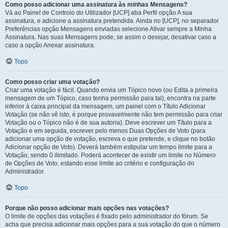
Como posso adicionar uma assinatura às minhas Mensagens?
Vá ao Painel de Controlo do Utilizador [UCP] aba Perfil opção A sua
assinatura, e adicione a assinatura pretendida. Ainda no [UCP], no separador
Preferências opção Mensagens enviadas selecione Ativar sempre a Minha
Assinatura. Nas suas Mensagens pode, se assim o desejar, desativar caso a
caso a opção Anexar assinatura.
Topo
Como posso criar uma votação?
Criar uma votação é fácil. Quando envia um Tópico novo (ou Edita a primeira
mensagem de um Tópico, caso tenha permissão para tal), encontra na parte
inferior à caixa principal da mensagem, um painel com o Título Adicionar
Votação (se não vê isto, é porque provavelmente não tem permissão para criar
Votação ou o Tópico não é de sua autoria). Deve escrever um Título para a
Votação e em seguida, escrever pelo menos Duas Opções de Voto (para
adicionar uma opção de votação, escreva o que pretende, e clique no botão
Adicionar opção de Voto). Deverá também estipular um tempo limite para a
Votação, sendo 0 ilimitado. Poderá acontecer de existir um limite no Número
de Opções de Voto, estando esse limite ao critério e configuração do
Administrador.
Topo
Porque não posso adicionar mais opções nas votações?
O limite de opções das votações é fixado pelo administrador do fórum. Se
acha que precisa adicionar mais opções para a sua votação do que o número