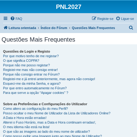
PNL2027
FAQ
Registe-se
Ligue-se
P
Leitura orientada
Índice do Fórum
Questões Mais Frequentes
e
Questões Mais Frequentes
s
q
Questões de Login e Registo
Por que motivo tenho de me registar?
u
O que significa COPPA?
i
Porque não me posso registar?
Registei-me mas não consigo entrar!
s
Porque não consigo entrar no Fórum?
Registei-me e já entrei anteriormente, mas agora não consigo!
a
Esqueci-me da minha Senha, e agora?
r
Por que entro automaticamente no Fórum?
Para que serve a opção “Apagar cookies” ?
Sobre as Preferências e Configurações do Utilizador
Como altero as configuração do meu Perfil?
Posso ocultar o meu Nome de Utilizador da Lista de Utilizadores Online?
A Data e Hora estão erradas!
Alterei o Fuso Horário, mas a Data e Hora continuam erradas!,
O meu idioma não está na lista!
O que são as imagens ao lado do meu nome de utilizador?
Como posso exibir uma Imagem junto ao meu Nome de Utilizador?