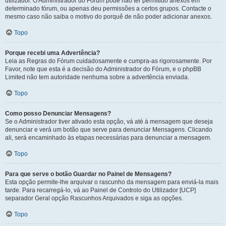
utilizador. O Administrador do Fórum pode não ter permitido anexos em
determinado fórum, ou apenas deu permissões a certos grupos. Contacte o
mesmo caso não saiba o motivo do porquê de não poder adicionar anexos.
Topo
Porque recebi uma Advertência?
Leia as Regras do Fórum cuidadosamente e cumpra-as rigorosamente. Por
Favor, note que esta é a decisão do Administrador do Fórum, e o phpBB
Limited não tem autoridade nenhuma sobre a advertência enviada.
Topo
Como posso Denunciar Mensagens?
Se o Administrador tiver ativado esta opção, vá até à mensagem que deseja
denunciar e verá um botão que serve para denunciar Mensagens. Clicando
ali, será encaminhado às etapas necessárias para denunciar a mensagem.
Topo
Para que serve o botão Guardar no Painel de Mensagens?
Esta opção permite-lhe arquivar o rascunho da mensagem para enviá-la mais
tarde. Para recarregá-lo, vá ao Painel de Controlo do Utilizador [UCP]
separador Geral opção Rascunhos Arquivados e siga as opções.
Topo