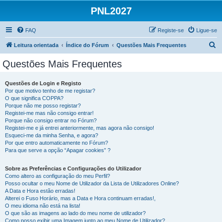
PNL2027
FAQ
Registe-se
Ligue-se
P
Leitura orientada
Índice do Fórum
Questões Mais Frequentes
e
Questões Mais Frequentes
s
q
Questões de Login e Registo
Por que motivo tenho de me registar?
u
O que significa COPPA?
i
Porque não me posso registar?
Registei-me mas não consigo entrar!
s
Porque não consigo entrar no Fórum?
Registei-me e já entrei anteriormente, mas agora não consigo!
a
Esqueci-me da minha Senha, e agora?
r
Por que entro automaticamente no Fórum?
Para que serve a opção “Apagar cookies” ?
Sobre as Preferências e Configurações do Utilizador
Como altero as configuração do meu Perfil?
Posso ocultar o meu Nome de Utilizador da Lista de Utilizadores Online?
A Data e Hora estão erradas!
Alterei o Fuso Horário, mas a Data e Hora continuam erradas!,
O meu idioma não está na lista!
O que são as imagens ao lado do meu nome de utilizador?
Como posso exibir uma Imagem junto ao meu Nome de Utilizador?