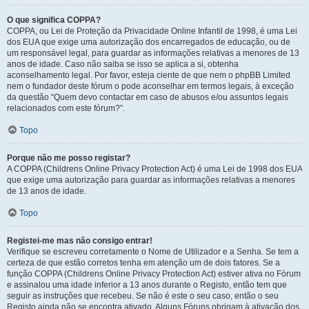
O que significa COPPA?
COPPA, ou Lei de Proteção da Privacidade Online Infantil de 1998, é uma Lei
dos EUA que exige uma autorização dos encarregados de educação, ou de
um responsável legal, para guardar as informações relativas a menores de 13
anos de idade. Caso não saiba se isso se aplica a si, obtenha
aconselhamento legal. Por favor, esteja ciente de que nem o phpBB Limited
nem o fundador deste fórum o pode aconselhar em termos legais, à exceção
da questão “Quem devo contactar em caso de abusos e/ou assuntos legais
relacionados com este fórum?”.
Topo
Porque não me posso registar?
A COPPA (Childrens Online Privacy Protection Act) é uma Lei de 1998 dos EUA
que exige uma autorização para guardar as informações relativas a menores
de 13 anos de idade.
Topo
Registei-me mas não consigo entrar!
Verifique se escreveu corretamente o Nome de Utilizador e a Senha. Se tem a
certeza de que estão corretos tenha em atenção um de dois fatores. Se a
função COPPA (Childrens Online Privacy Protection Act) estiver ativa no Fórum
e assinalou uma idade inferior a 13 anos durante o Registo, então tem que
seguir as instruções que recebeu. Se não é este o seu caso, então o seu
Registo ainda não se encontra ativado. Alguns Fóruns obrigam à ativação dos