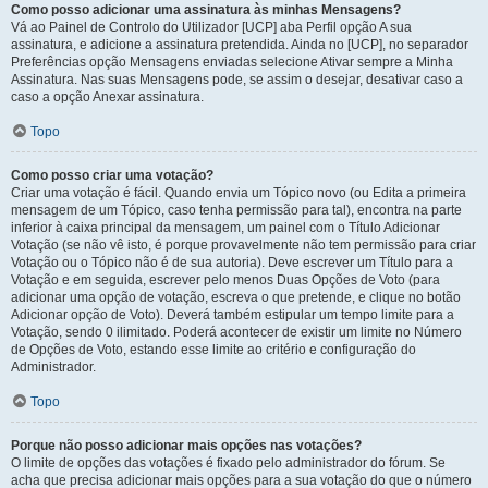
Como posso adicionar uma assinatura às minhas Mensagens?
Vá ao Painel de Controlo do Utilizador [UCP] aba Perfil opção A sua
assinatura, e adicione a assinatura pretendida. Ainda no [UCP], no separador
Preferências opção Mensagens enviadas selecione Ativar sempre a Minha
Assinatura. Nas suas Mensagens pode, se assim o desejar, desativar caso a
caso a opção Anexar assinatura.
Topo
Como posso criar uma votação?
Criar uma votação é fácil. Quando envia um Tópico novo (ou Edita a primeira
mensagem de um Tópico, caso tenha permissão para tal), encontra na parte
inferior à caixa principal da mensagem, um painel com o Título Adicionar
Votação (se não vê isto, é porque provavelmente não tem permissão para criar
Votação ou o Tópico não é de sua autoria). Deve escrever um Título para a
Votação e em seguida, escrever pelo menos Duas Opções de Voto (para
adicionar uma opção de votação, escreva o que pretende, e clique no botão
Adicionar opção de Voto). Deverá também estipular um tempo limite para a
Votação, sendo 0 ilimitado. Poderá acontecer de existir um limite no Número
de Opções de Voto, estando esse limite ao critério e configuração do
Administrador.
Topo
Porque não posso adicionar mais opções nas votações?
O limite de opções das votações é fixado pelo administrador do fórum. Se
acha que precisa adicionar mais opções para a sua votação do que o número