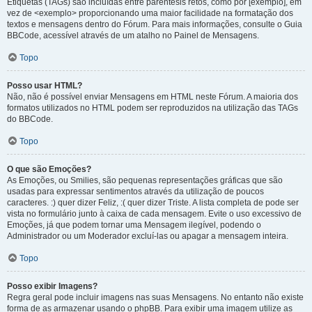
Etiquetas (TAGs) são incluídas entre parêntesis retos, como por [exemplo], em
vez de <exemplo> proporcionando uma maior facilidade na formatação dos
textos e mensagens dentro do Fórum. Para mais informações, consulte o Guia
BBCode, acessível através de um atalho no Painel de Mensagens.
Topo
Posso usar HTML?
Não, não é possível enviar Mensagens em HTML neste Fórum. A maioria dos
formatos utilizados no HTML podem ser reproduzidos na utilização das TAGs
do BBCode.
Topo
O que são Emoções?
As Emoções, ou Smilies, são pequenas representações gráficas que são
usadas para expressar sentimentos através da utilização de poucos
caracteres. :) quer dizer Feliz, :( quer dizer Triste. A lista completa de pode ser
vista no formulário junto à caixa de cada mensagem. Evite o uso excessivo de
Emoções, já que podem tornar uma Mensagem ilegível, podendo o
Administrador ou um Moderador excluí-las ou apagar a mensagem inteira.
Topo
Posso exibir Imagens?
Regra geral pode incluir imagens nas suas Mensagens. No entanto não existe
forma de as armazenar usando o phpBB. Para exibir uma imagem utilize as