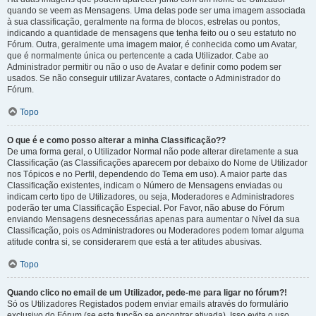
quando se veem as Mensagens. Uma delas pode ser uma imagem associada
à sua classificação, geralmente na forma de blocos, estrelas ou pontos,
indicando a quantidade de mensagens que tenha feito ou o seu estatuto no
Fórum. Outra, geralmente uma imagem maior, é conhecida como um Avatar,
que é normalmente única ou pertencente a cada Utilizador. Cabe ao
Administrador permitir ou não o uso de Avatar e definir como podem ser
usados. Se não conseguir utilizar Avatares, contacte o Administrador do
Fórum.
Topo
O que é e como posso alterar a minha Classificação??
De uma forma geral, o Utilizador Normal não pode alterar diretamente a sua
Classificação (as Classificações aparecem por debaixo do Nome de Utilizador
nos Tópicos e no Perfil, dependendo do Tema em uso). A maior parte das
Classificação existentes, indicam o Número de Mensagens enviadas ou
indicam certo tipo de Utilizadores, ou seja, Moderadores e Administradores
poderão ter uma Classificação Especial. Por Favor, não abuse do Fórum
enviando Mensagens desnecessárias apenas para aumentar o Nível da sua
Classificação, pois os Administradores ou Moderadores podem tomar alguma
atitude contra si, se considerarem que está a ter atitudes abusivas.
Topo
Quando clico no email de um Utilizador, pede-me para ligar no fórum?!
Só os Utilizadores Registados podem enviar emails através do formulário
exclusivo do Fórum (se esta função se encontrar ativada). Isso evita o uso