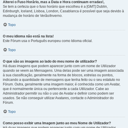
Alterei o Fuso Horário, mas a Data e Hora continuam erradas!,
Se tem a certeza que o fuso horário que escolheu é a [GMT] Dublin,
Edinburgh, Iceland, Lisboa, London, Casablanca é possível que seja devido à
mudança de horário de Verão/Inverno.
Topo
O meu idioma não está na lista!
Este Fórum usa o Português europeu como Idioma oficial.
Topo
O que são as imagens ao lado do meu nome de utilizador?
Há duas imagens que podem aparecer junto com um nome de Utilizador
quando se veem as Mensagens. Uma delas pode ser uma imagem associada
à sua classificação, geralmente na forma de blocos, estrelas ou pontos,
indicando a quantidade de mensagens que tenha feito ou o seu estatuto no
Fórum. Outra, geralmente uma imagem maior, é conhecida como um Avatar,
que é normalmente única ou pertencente a cada Utilizador. Cabe ao
Administrador permitir ou não o uso de Avatar e definir como podem ser
usados. Se não conseguir utilizar Avatares, contacte o Administrador do
Fórum.
Topo
Como posso exibir uma Imagem junto ao meu Nome de Utilizador?
Há duas imagens que podem aparecer junto com um nome de Utilizador