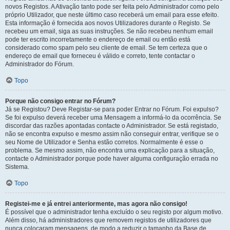
novos Registos. A Ativação tanto pode ser feita pelo Administrador como pelo
próprio Utilizador, que neste último caso receberá um email para esse efeito.
Esta informação é fornecida aos novos Utilizadores durante o Registo. Se
recebeu um email, siga as suas instruções. Se não recebeu nenhum email
pode ter escrito incorretamente o endereço de email ou então está
considerado como spam pelo seu cliente de email. Se tem certeza que o
endereço de email que forneceu é válido e correto, tente contactar o
Administrador do Fórum.
Topo
Porque não consigo entrar no Fórum?
Já se Registou? Deve Registar-se para poder Entrar no Fórum. Foi expulso?
Se foi expulso deverá receber uma Mensagem a informá-lo da ocorrência. Se
discordar das razões apontadas contacte o Administrador. Se está registado,
não se encontra expulso e mesmo assim não conseguir entrar, verifique se o
seu Nome de Utilizador e Senha estão corretos. Normalmente é esse o
problema. Se mesmo assim, não encontra uma explicação para a situação,
contacte o Administrador porque pode haver alguma configuração errada no
Sistema.
Topo
Registei-me e já entrei anteriormente, mas agora não consigo!
É possível que o administrador tenha excluído o seu registo por algum motivo.
Além disso, há administradores que removem registos de utilizadores que
nunca colocaram mensagens, de modo a reduzir o tamanho da Base de