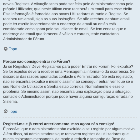
novos Registos. A Ativação tanto pode ser feita pelo Administrador como pelo
próprio Utilizador, que neste último caso receberá um email para esse efeito.
Esta informação é fornecida aos novos Utilizadores durante o Registo. Se
recebeu um email, siga as suas instruções. Se não recebeu nenhum email
pode ter escrito incorretamente o endereço de email ou então está
considerado como spam pelo seu cliente de email. Se tem certeza que o
endereço de email que forneceu é válido e correto, tente contactar o
Administrador do Fórum.
Topo
Porque não consigo entrar no Fórum?
Já se Registou? Deve Registar-se para poder Entrar no Fórum. Foi expulso?
Se foi expulso deverá receber uma Mensagem a informá-lo da ocorrência. Se
discordar das razões apontadas contacte o Administrador. Se está registado,
não se encontra expulso e mesmo assim não conseguir entrar, verifique se o
seu Nome de Utilizador e Senha estão corretos. Normalmente é esse o
problema. Se mesmo assim, não encontra uma explicação para a situação,
contacte o Administrador porque pode haver alguma configuração errada no
Sistema.
Topo
Registei-me e já entrei anteriormente, mas agora não consigo!
É possível que o administrador tenha excluído o seu registo por algum motivo.
Além disso, há administradores que removem registos de utilizadores que
nunca colocaram mensagens, de modo a reduzir o tamanho da Base de