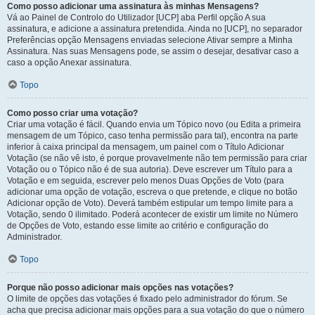
Como posso adicionar uma assinatura às minhas Mensagens?
Vá ao Painel de Controlo do Utilizador [UCP] aba Perfil opção A sua
assinatura, e adicione a assinatura pretendida. Ainda no [UCP], no separador
Preferências opção Mensagens enviadas selecione Ativar sempre a Minha
Assinatura. Nas suas Mensagens pode, se assim o desejar, desativar caso a
caso a opção Anexar assinatura.
Topo
Como posso criar uma votação?
Criar uma votação é fácil. Quando envia um Tópico novo (ou Edita a primeira
mensagem de um Tópico, caso tenha permissão para tal), encontra na parte
inferior à caixa principal da mensagem, um painel com o Título Adicionar
Votação (se não vê isto, é porque provavelmente não tem permissão para criar
Votação ou o Tópico não é de sua autoria). Deve escrever um Título para a
Votação e em seguida, escrever pelo menos Duas Opções de Voto (para
adicionar uma opção de votação, escreva o que pretende, e clique no botão
Adicionar opção de Voto). Deverá também estipular um tempo limite para a
Votação, sendo 0 ilimitado. Poderá acontecer de existir um limite no Número
de Opções de Voto, estando esse limite ao critério e configuração do
Administrador.
Topo
Porque não posso adicionar mais opções nas votações?
O limite de opções das votações é fixado pelo administrador do fórum. Se
acha que precisa adicionar mais opções para a sua votação do que o número