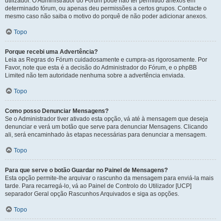
utilizador. O Administrador do Fórum pode não ter permitido anexos em
determinado fórum, ou apenas deu permissões a certos grupos. Contacte o
mesmo caso não saiba o motivo do porquê de não poder adicionar anexos.
Topo
Porque recebi uma Advertência?
Leia as Regras do Fórum cuidadosamente e cumpra-as rigorosamente. Por
Favor, note que esta é a decisão do Administrador do Fórum, e o phpBB
Limited não tem autoridade nenhuma sobre a advertência enviada.
Topo
Como posso Denunciar Mensagens?
Se o Administrador tiver ativado esta opção, vá até à mensagem que deseja
denunciar e verá um botão que serve para denunciar Mensagens. Clicando
ali, será encaminhado às etapas necessárias para denunciar a mensagem.
Topo
Para que serve o botão Guardar no Painel de Mensagens?
Esta opção permite-lhe arquivar o rascunho da mensagem para enviá-la mais
tarde. Para recarregá-lo, vá ao Painel de Controlo do Utilizador [UCP]
separador Geral opção Rascunhos Arquivados e siga as opções.
Topo