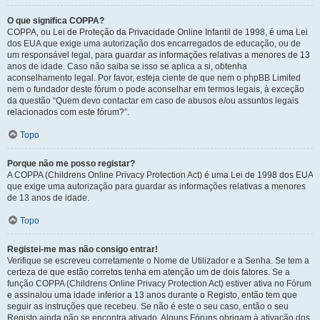
O que significa COPPA?
COPPA, ou Lei de Proteção da Privacidade Online Infantil de 1998, é uma Lei
dos EUA que exige uma autorização dos encarregados de educação, ou de
um responsável legal, para guardar as informações relativas a menores de 13
anos de idade. Caso não saiba se isso se aplica a si, obtenha
aconselhamento legal. Por favor, esteja ciente de que nem o phpBB Limited
nem o fundador deste fórum o pode aconselhar em termos legais, à exceção
da questão “Quem devo contactar em caso de abusos e/ou assuntos legais
relacionados com este fórum?”.
Topo
Porque não me posso registar?
A COPPA (Childrens Online Privacy Protection Act) é uma Lei de 1998 dos EUA
que exige uma autorização para guardar as informações relativas a menores
de 13 anos de idade.
Topo
Registei-me mas não consigo entrar!
Verifique se escreveu corretamente o Nome de Utilizador e a Senha. Se tem a
certeza de que estão corretos tenha em atenção um de dois fatores. Se a
função COPPA (Childrens Online Privacy Protection Act) estiver ativa no Fórum
e assinalou uma idade inferior a 13 anos durante o Registo, então tem que
seguir as instruções que recebeu. Se não é este o seu caso, então o seu
Registo ainda não se encontra ativado. Alguns Fóruns obrigam à ativação dos