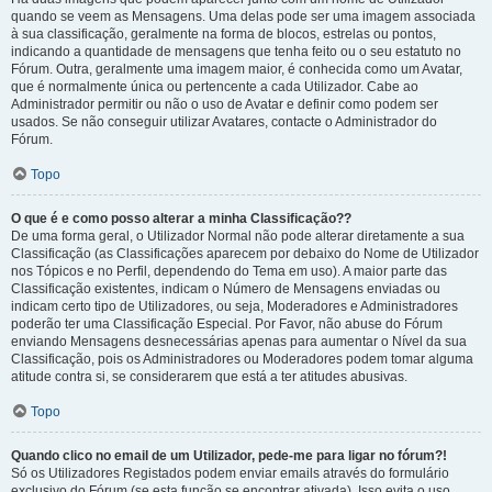
quando se veem as Mensagens. Uma delas pode ser uma imagem associada
à sua classificação, geralmente na forma de blocos, estrelas ou pontos,
indicando a quantidade de mensagens que tenha feito ou o seu estatuto no
Fórum. Outra, geralmente uma imagem maior, é conhecida como um Avatar,
que é normalmente única ou pertencente a cada Utilizador. Cabe ao
Administrador permitir ou não o uso de Avatar e definir como podem ser
usados. Se não conseguir utilizar Avatares, contacte o Administrador do
Fórum.
Topo
O que é e como posso alterar a minha Classificação??
De uma forma geral, o Utilizador Normal não pode alterar diretamente a sua
Classificação (as Classificações aparecem por debaixo do Nome de Utilizador
nos Tópicos e no Perfil, dependendo do Tema em uso). A maior parte das
Classificação existentes, indicam o Número de Mensagens enviadas ou
indicam certo tipo de Utilizadores, ou seja, Moderadores e Administradores
poderão ter uma Classificação Especial. Por Favor, não abuse do Fórum
enviando Mensagens desnecessárias apenas para aumentar o Nível da sua
Classificação, pois os Administradores ou Moderadores podem tomar alguma
atitude contra si, se considerarem que está a ter atitudes abusivas.
Topo
Quando clico no email de um Utilizador, pede-me para ligar no fórum?!
Só os Utilizadores Registados podem enviar emails através do formulário
exclusivo do Fórum (se esta função se encontrar ativada). Isso evita o uso