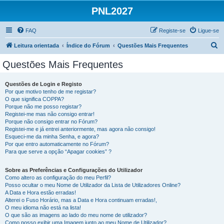
PNL2027
FAQ
Registe-se
Ligue-se
P
Leitura orientada
Índice do Fórum
Questões Mais Frequentes
e
Questões Mais Frequentes
s
q
Questões de Login e Registo
Por que motivo tenho de me registar?
u
O que significa COPPA?
i
Porque não me posso registar?
Registei-me mas não consigo entrar!
s
Porque não consigo entrar no Fórum?
Registei-me e já entrei anteriormente, mas agora não consigo!
a
Esqueci-me da minha Senha, e agora?
r
Por que entro automaticamente no Fórum?
Para que serve a opção “Apagar cookies” ?
Sobre as Preferências e Configurações do Utilizador
Como altero as configuração do meu Perfil?
Posso ocultar o meu Nome de Utilizador da Lista de Utilizadores Online?
A Data e Hora estão erradas!
Alterei o Fuso Horário, mas a Data e Hora continuam erradas!,
O meu idioma não está na lista!
O que são as imagens ao lado do meu nome de utilizador?
Como posso exibir uma Imagem junto ao meu Nome de Utilizador?