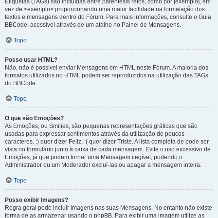
Etiquetas (TAGs) são incluídas entre parêntesis retos, como por [exemplo], em
vez de <exemplo> proporcionando uma maior facilidade na formatação dos
textos e mensagens dentro do Fórum. Para mais informações, consulte o Guia
BBCode, acessível através de um atalho no Painel de Mensagens.
Topo
Posso usar HTML?
Não, não é possível enviar Mensagens em HTML neste Fórum. A maioria dos
formatos utilizados no HTML podem ser reproduzidos na utilização das TAGs
do BBCode.
Topo
O que são Emoções?
As Emoções, ou Smilies, são pequenas representações gráficas que são
usadas para expressar sentimentos através da utilização de poucos
caracteres. :) quer dizer Feliz, :( quer dizer Triste. A lista completa de pode ser
vista no formulário junto à caixa de cada mensagem. Evite o uso excessivo de
Emoções, já que podem tornar uma Mensagem ilegível, podendo o
Administrador ou um Moderador excluí-las ou apagar a mensagem inteira.
Topo
Posso exibir Imagens?
Regra geral pode incluir imagens nas suas Mensagens. No entanto não existe
forma de as armazenar usando o phpBB. Para exibir uma imagem utilize as