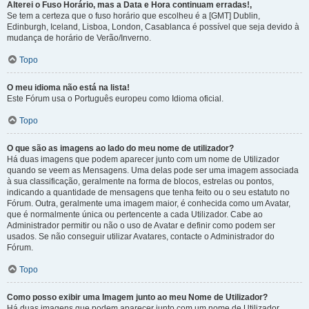
Alterei o Fuso Horário, mas a Data e Hora continuam erradas!,
Se tem a certeza que o fuso horário que escolheu é a [GMT] Dublin,
Edinburgh, Iceland, Lisboa, London, Casablanca é possível que seja devido à
mudança de horário de Verão/Inverno.
Topo
O meu idioma não está na lista!
Este Fórum usa o Português europeu como Idioma oficial.
Topo
O que são as imagens ao lado do meu nome de utilizador?
Há duas imagens que podem aparecer junto com um nome de Utilizador
quando se veem as Mensagens. Uma delas pode ser uma imagem associada
à sua classificação, geralmente na forma de blocos, estrelas ou pontos,
indicando a quantidade de mensagens que tenha feito ou o seu estatuto no
Fórum. Outra, geralmente uma imagem maior, é conhecida como um Avatar,
que é normalmente única ou pertencente a cada Utilizador. Cabe ao
Administrador permitir ou não o uso de Avatar e definir como podem ser
usados. Se não conseguir utilizar Avatares, contacte o Administrador do
Fórum.
Topo
Como posso exibir uma Imagem junto ao meu Nome de Utilizador?
Há duas imagens que podem aparecer junto com um nome de Utilizador