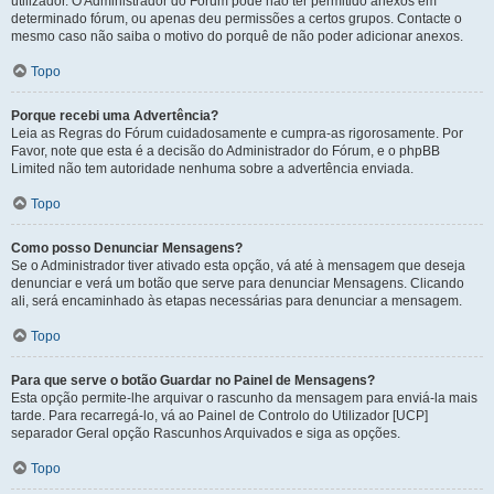
utilizador. O Administrador do Fórum pode não ter permitido anexos em
determinado fórum, ou apenas deu permissões a certos grupos. Contacte o
mesmo caso não saiba o motivo do porquê de não poder adicionar anexos.
Topo
Porque recebi uma Advertência?
Leia as Regras do Fórum cuidadosamente e cumpra-as rigorosamente. Por
Favor, note que esta é a decisão do Administrador do Fórum, e o phpBB
Limited não tem autoridade nenhuma sobre a advertência enviada.
Topo
Como posso Denunciar Mensagens?
Se o Administrador tiver ativado esta opção, vá até à mensagem que deseja
denunciar e verá um botão que serve para denunciar Mensagens. Clicando
ali, será encaminhado às etapas necessárias para denunciar a mensagem.
Topo
Para que serve o botão Guardar no Painel de Mensagens?
Esta opção permite-lhe arquivar o rascunho da mensagem para enviá-la mais
tarde. Para recarregá-lo, vá ao Painel de Controlo do Utilizador [UCP]
separador Geral opção Rascunhos Arquivados e siga as opções.
Topo