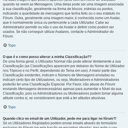
quando se veem as Mensagens. Uma delas pode ser uma imagem associada
à sua classificação, geralmente na forma de blocos, estrelas ou pontos,
indicando a quantidade de mensagens que tenha feito ou o seu estatuto no
Fórum. Outra, geralmente uma imagem maior, é conhecida como um Avatar,
que é normalmente única ou pertencente a cada Utilizador. Cabe ao
Administrador permitir ou não o uso de Avatar e definir como podem ser
usados. Se não conseguir utilizar Avatares, contacte o Administrador do
Fórum.
Topo
O que é e como posso alterar a minha Classificação??
De uma forma geral, o Utilizador Normal não pode alterar diretamente a sua
Classificação (as Classificações aparecem por debaixo do Nome de Utilizador
nos Tópicos e no Perfil, dependendo do Tema em uso). A maior parte das
Classificação existentes, indicam o Número de Mensagens enviadas ou
indicam certo tipo de Utilizadores, ou seja, Moderadores e Administradores
poderão ter uma Classificação Especial. Por Favor, não abuse do Fórum
enviando Mensagens desnecessárias apenas para aumentar o Nível da sua
Classificação, pois os Administradores ou Moderadores podem tomar alguma
atitude contra si, se considerarem que está a ter atitudes abusivas.
Topo
Quando clico no email de um Utilizador, pede-me para ligar no fórum?!
Só os Utilizadores Registados podem enviar emails através do formulário
exclusivo do Fórum (se esta função se encontrar ativada). Isso evita o uso