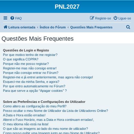
PNL2027
FAQ
Registe-se
Ligue-se
P
Leitura orientada
Índice do Fórum
Questões Mais Frequentes
e
Questões Mais Frequentes
s
q
Questões de Login e Registo
Por que motivo tenho de me registar?
u
O que significa COPPA?
i
Porque não me posso registar?
Registei-me mas não consigo entrar!
s
Porque não consigo entrar no Fórum?
Registei-me e já entrei anteriormente, mas agora não consigo!
a
Esqueci-me da minha Senha, e agora?
r
Por que entro automaticamente no Fórum?
Para que serve a opção “Apagar cookies” ?
Sobre as Preferências e Configurações do Utilizador
Como altero as configuração do meu Perfil?
Posso ocultar o meu Nome de Utilizador da Lista de Utilizadores Online?
A Data e Hora estão erradas!
Alterei o Fuso Horário, mas a Data e Hora continuam erradas!,
O meu idioma não está na lista!
O que são as imagens ao lado do meu nome de utilizador?
Como posso exibir uma Imagem junto ao meu Nome de Utilizador?