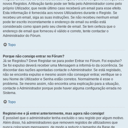
novos Registos. A Ativação tanto pode ser feita pelo Administrador como pelo
próprio Utilizador, que neste último caso receberá um email para esse efeito.
Esta informação é fornecida aos novos Utilizadores durante o Registo. Se
recebeu um email, siga as suas instruções. Se não recebeu nenhum email
pode ter escrito incorretamente o endereço de email ou então está
considerado como spam pelo seu cliente de email. Se tem certeza que o
endereço de email que forneceu é válido e correto, tente contactar o
Administrador do Fórum.
Topo
Porque não consigo entrar no Fórum?
Já se Registou? Deve Registar-se para poder Entrar no Fórum. Foi expulso?
Se foi expulso deverá receber uma Mensagem a informá-lo da ocorrência. Se
discordar das razões apontadas contacte o Administrador. Se está registado,
não se encontra expulso e mesmo assim não conseguir entrar, verifique se o
seu Nome de Utilizador e Senha estão corretos. Normalmente é esse o
problema. Se mesmo assim, não encontra uma explicação para a situação,
contacte o Administrador porque pode haver alguma configuração errada no
Sistema.
Topo
Registei-me e já entrei anteriormente, mas agora não consigo!
É possível que o administrador tenha excluído o seu registo por algum motivo.
Além disso, há administradores que removem registos de utilizadores que
nunca colocaram mensagens, de modo a reduzir o tamanho da Base de