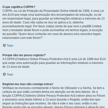
O que significa COPPA?
COPPA, ou Lei de Proteção da Privacidade Online Infantil de 1998, é uma Lei
dos EUA que exige uma autorização dos encarregados de educação, ou de
um responsável legal, para guardar as informações relativas a menores de 13
anos de idade. Caso não saiba se isso se aplica a si, obtenha
aconselhamento legal. Por favor, esteja ciente de que nem o phpBB Limited
nem o fundador deste fórum o pode aconselhar em termos legais, à exceção
da questão “Quem devo contactar em caso de abusos e/ou assuntos legais
relacionados com este fórum?”.
Topo
Porque não me posso registar?
A COPPA (Childrens Online Privacy Protection Act) é uma Lei de 1998 dos EUA
que exige uma autorização para guardar as informações relativas a menores
de 13 anos de idade.
Topo
Registei-me mas não consigo entrar!
Verifique se escreveu corretamente o Nome de Utilizador e a Senha. Se tem a
certeza de que estão corretos tenha em atenção um de dois fatores. Se a
função COPPA (Childrens Online Privacy Protection Act) estiver ativa no Fórum
e assinalou uma idade inferior a 13 anos durante o Registo, então tem que
seguir as instruções que recebeu. Se não é este o seu caso, então o seu
Registo ainda não se encontra ativado. Alguns Fóruns obrigam à ativação dos