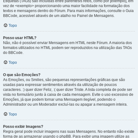
Etiquetas (TAGs) são incluídas entre parêntesis retos, como por [exemplo], em
vez de <exemplo> proporcionando uma maior facilidade na formatação dos
textos e mensagens dentro do Fórum. Para mais informações, consulte o Guia
BBCode, acessível através de um atalho no Painel de Mensagens.
Topo
Posso usar HTML?
Não, não é possível enviar Mensagens em HTML neste Fórum. A maioria dos
formatos utilizados no HTML podem ser reproduzidos na utilização das TAGs
do BBCode.
Topo
O que são Emoções?
As Emoções, ou Smilies, são pequenas representações gráficas que são
usadas para expressar sentimentos através da utilização de poucos
caracteres. :) quer dizer Feliz, :( quer dizer Triste. A lista completa de pode ser
vista no formulário junto à caixa de cada mensagem. Evite o uso excessivo de
Emoções, já que podem tornar uma Mensagem ilegível, podendo o
Administrador ou um Moderador excluí-las ou apagar a mensagem inteira.
Topo
Posso exibir Imagens?
Regra geral pode incluir imagens nas suas Mensagens. No entanto não existe
forma de as armazenar usando o phpBB. Para exibir uma imagem utilize as