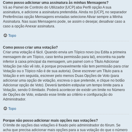
Como posso adicionar uma assinatura às minhas Mensagens?
Vá ao Painel de Controlo do Utilizador [UCP] aba Perfil opção A sua
assinatura, e adicione a assinatura pretendida. Ainda no [UCP], no separador
Preferências opção Mensagens enviadas selecione Ativar sempre a Minha
Assinatura. Nas suas Mensagens pode, se assim o desejar, desativar caso a
caso a opção Anexar assinatura.
Topo
Como posso criar uma votação?
Criar uma votação é fácil. Quando envia um Tópico novo (ou Edita a primeira
mensagem de um Tópico, caso tenha permissão para tal), encontra na parte
inferior à caixa principal da mensagem, um painel com o Título Adicionar
Votação (se não vê isto, é porque provavelmente não tem permissão para criar
Votação ou o Tópico não é de sua autoria). Deve escrever um Título para a
Votação e em seguida, escrever pelo menos Duas Opções de Voto (para
adicionar uma opção de votação, escreva o que pretende, e clique no botão
Adicionar opção de Voto). Deverá também estipular um tempo limite para a
Votação, sendo 0 ilimitado. Poderá acontecer de existir um limite no Número
de Opções de Voto, estando esse limite ao critério e configuração do
Administrador.
Topo
Porque não posso adicionar mais opções nas votações?
O limite de opções das votações é fixado pelo administrador do fórum. Se
acha que precisa adicionar mais opções para a sua votação do que o número