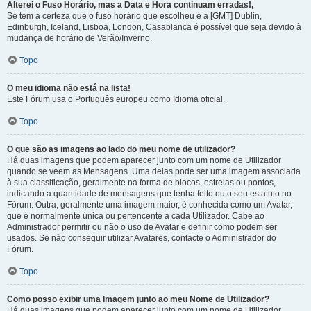
Alterei o Fuso Horário, mas a Data e Hora continuam erradas!,
Se tem a certeza que o fuso horário que escolheu é a [GMT] Dublin,
Edinburgh, Iceland, Lisboa, London, Casablanca é possível que seja devido à
mudança de horário de Verão/Inverno.
Topo
O meu idioma não está na lista!
Este Fórum usa o Português europeu como Idioma oficial.
Topo
O que são as imagens ao lado do meu nome de utilizador?
Há duas imagens que podem aparecer junto com um nome de Utilizador
quando se veem as Mensagens. Uma delas pode ser uma imagem associada
à sua classificação, geralmente na forma de blocos, estrelas ou pontos,
indicando a quantidade de mensagens que tenha feito ou o seu estatuto no
Fórum. Outra, geralmente uma imagem maior, é conhecida como um Avatar,
que é normalmente única ou pertencente a cada Utilizador. Cabe ao
Administrador permitir ou não o uso de Avatar e definir como podem ser
usados. Se não conseguir utilizar Avatares, contacte o Administrador do
Fórum.
Topo
Como posso exibir uma Imagem junto ao meu Nome de Utilizador?
Há duas imagens que podem aparecer junto com um nome de Utilizador