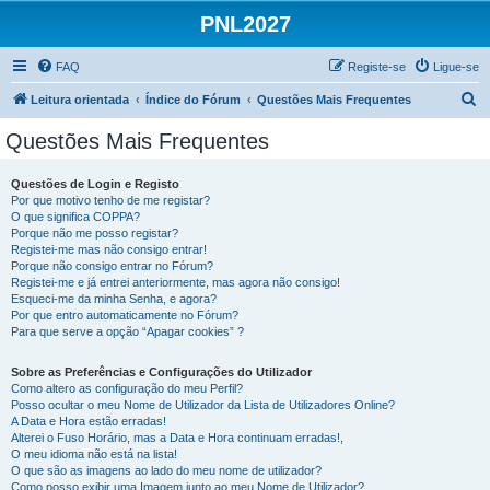
PNL2027
FAQ
Registe-se
Ligue-se
P
Leitura orientada
Índice do Fórum
Questões Mais Frequentes
e
Questões Mais Frequentes
s
q
Questões de Login e Registo
Por que motivo tenho de me registar?
u
O que significa COPPA?
i
Porque não me posso registar?
Registei-me mas não consigo entrar!
s
Porque não consigo entrar no Fórum?
Registei-me e já entrei anteriormente, mas agora não consigo!
a
Esqueci-me da minha Senha, e agora?
r
Por que entro automaticamente no Fórum?
Para que serve a opção “Apagar cookies” ?
Sobre as Preferências e Configurações do Utilizador
Como altero as configuração do meu Perfil?
Posso ocultar o meu Nome de Utilizador da Lista de Utilizadores Online?
A Data e Hora estão erradas!
Alterei o Fuso Horário, mas a Data e Hora continuam erradas!,
O meu idioma não está na lista!
O que são as imagens ao lado do meu nome de utilizador?
Como posso exibir uma Imagem junto ao meu Nome de Utilizador?