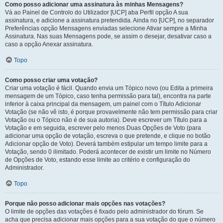
Como posso adicionar uma assinatura às minhas Mensagens?
Vá ao Painel de Controlo do Utilizador [UCP] aba Perfil opção A sua
assinatura, e adicione a assinatura pretendida. Ainda no [UCP], no separador
Preferências opção Mensagens enviadas selecione Ativar sempre a Minha
Assinatura. Nas suas Mensagens pode, se assim o desejar, desativar caso a
caso a opção Anexar assinatura.
Topo
Como posso criar uma votação?
Criar uma votação é fácil. Quando envia um Tópico novo (ou Edita a primeira
mensagem de um Tópico, caso tenha permissão para tal), encontra na parte
inferior à caixa principal da mensagem, um painel com o Título Adicionar
Votação (se não vê isto, é porque provavelmente não tem permissão para criar
Votação ou o Tópico não é de sua autoria). Deve escrever um Título para a
Votação e em seguida, escrever pelo menos Duas Opções de Voto (para
adicionar uma opção de votação, escreva o que pretende, e clique no botão
Adicionar opção de Voto). Deverá também estipular um tempo limite para a
Votação, sendo 0 ilimitado. Poderá acontecer de existir um limite no Número
de Opções de Voto, estando esse limite ao critério e configuração do
Administrador.
Topo
Porque não posso adicionar mais opções nas votações?
O limite de opções das votações é fixado pelo administrador do fórum. Se
acha que precisa adicionar mais opções para a sua votação do que o número