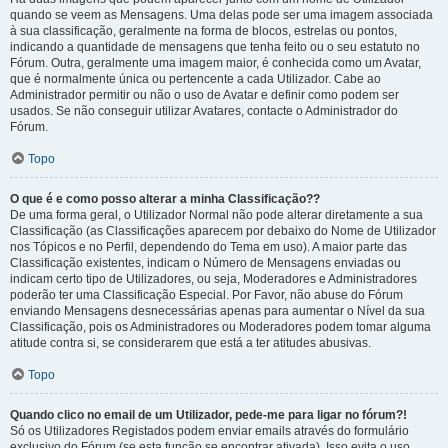
quando se veem as Mensagens. Uma delas pode ser uma imagem associada
à sua classificação, geralmente na forma de blocos, estrelas ou pontos,
indicando a quantidade de mensagens que tenha feito ou o seu estatuto no
Fórum. Outra, geralmente uma imagem maior, é conhecida como um Avatar,
que é normalmente única ou pertencente a cada Utilizador. Cabe ao
Administrador permitir ou não o uso de Avatar e definir como podem ser
usados. Se não conseguir utilizar Avatares, contacte o Administrador do
Fórum.
Topo
O que é e como posso alterar a minha Classificação??
De uma forma geral, o Utilizador Normal não pode alterar diretamente a sua
Classificação (as Classificações aparecem por debaixo do Nome de Utilizador
nos Tópicos e no Perfil, dependendo do Tema em uso). A maior parte das
Classificação existentes, indicam o Número de Mensagens enviadas ou
indicam certo tipo de Utilizadores, ou seja, Moderadores e Administradores
poderão ter uma Classificação Especial. Por Favor, não abuse do Fórum
enviando Mensagens desnecessárias apenas para aumentar o Nível da sua
Classificação, pois os Administradores ou Moderadores podem tomar alguma
atitude contra si, se considerarem que está a ter atitudes abusivas.
Topo
Quando clico no email de um Utilizador, pede-me para ligar no fórum?!
Só os Utilizadores Registados podem enviar emails através do formulário
exclusivo do Fórum (se esta função se encontrar ativada). Isso evita o uso