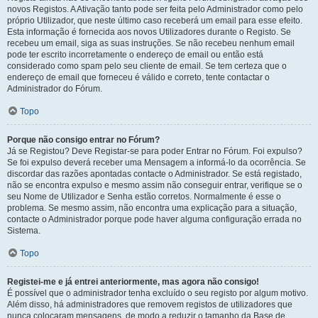
novos Registos. A Ativação tanto pode ser feita pelo Administrador como pelo
próprio Utilizador, que neste último caso receberá um email para esse efeito.
Esta informação é fornecida aos novos Utilizadores durante o Registo. Se
recebeu um email, siga as suas instruções. Se não recebeu nenhum email
pode ter escrito incorretamente o endereço de email ou então está
considerado como spam pelo seu cliente de email. Se tem certeza que o
endereço de email que forneceu é válido e correto, tente contactar o
Administrador do Fórum.
Topo
Porque não consigo entrar no Fórum?
Já se Registou? Deve Registar-se para poder Entrar no Fórum. Foi expulso?
Se foi expulso deverá receber uma Mensagem a informá-lo da ocorrência. Se
discordar das razões apontadas contacte o Administrador. Se está registado,
não se encontra expulso e mesmo assim não conseguir entrar, verifique se o
seu Nome de Utilizador e Senha estão corretos. Normalmente é esse o
problema. Se mesmo assim, não encontra uma explicação para a situação,
contacte o Administrador porque pode haver alguma configuração errada no
Sistema.
Topo
Registei-me e já entrei anteriormente, mas agora não consigo!
É possível que o administrador tenha excluído o seu registo por algum motivo.
Além disso, há administradores que removem registos de utilizadores que
nunca colocaram mensagens, de modo a reduzir o tamanho da Base de