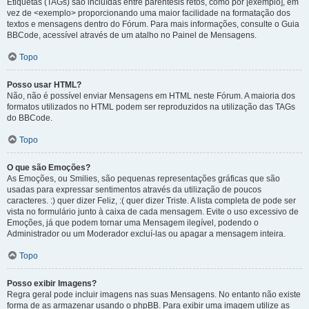
Etiquetas (TAGs) são incluídas entre parêntesis retos, como por [exemplo], em
vez de <exemplo> proporcionando uma maior facilidade na formatação dos
textos e mensagens dentro do Fórum. Para mais informações, consulte o Guia
BBCode, acessível através de um atalho no Painel de Mensagens.
Topo
Posso usar HTML?
Não, não é possível enviar Mensagens em HTML neste Fórum. A maioria dos
formatos utilizados no HTML podem ser reproduzidos na utilização das TAGs
do BBCode.
Topo
O que são Emoções?
As Emoções, ou Smilies, são pequenas representações gráficas que são
usadas para expressar sentimentos através da utilização de poucos
caracteres. :) quer dizer Feliz, :( quer dizer Triste. A lista completa de pode ser
vista no formulário junto à caixa de cada mensagem. Evite o uso excessivo de
Emoções, já que podem tornar uma Mensagem ilegível, podendo o
Administrador ou um Moderador excluí-las ou apagar a mensagem inteira.
Topo
Posso exibir Imagens?
Regra geral pode incluir imagens nas suas Mensagens. No entanto não existe
forma de as armazenar usando o phpBB. Para exibir uma imagem utilize as