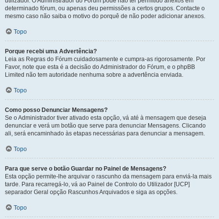
utilizador. O Administrador do Fórum pode não ter permitido anexos em
determinado fórum, ou apenas deu permissões a certos grupos. Contacte o
mesmo caso não saiba o motivo do porquê de não poder adicionar anexos.
Topo
Porque recebi uma Advertência?
Leia as Regras do Fórum cuidadosamente e cumpra-as rigorosamente. Por
Favor, note que esta é a decisão do Administrador do Fórum, e o phpBB
Limited não tem autoridade nenhuma sobre a advertência enviada.
Topo
Como posso Denunciar Mensagens?
Se o Administrador tiver ativado esta opção, vá até à mensagem que deseja
denunciar e verá um botão que serve para denunciar Mensagens. Clicando
ali, será encaminhado às etapas necessárias para denunciar a mensagem.
Topo
Para que serve o botão Guardar no Painel de Mensagens?
Esta opção permite-lhe arquivar o rascunho da mensagem para enviá-la mais
tarde. Para recarregá-lo, vá ao Painel de Controlo do Utilizador [UCP]
separador Geral opção Rascunhos Arquivados e siga as opções.
Topo