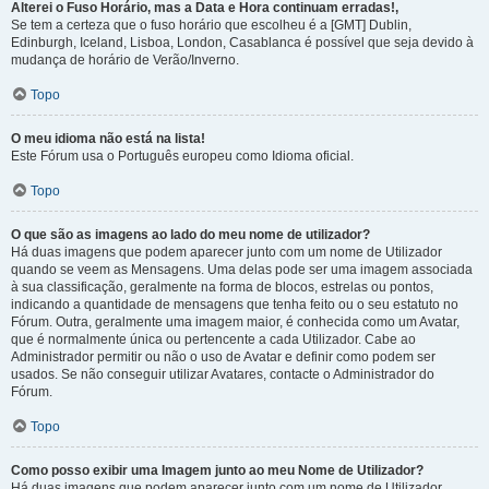
Alterei o Fuso Horário, mas a Data e Hora continuam erradas!,
Se tem a certeza que o fuso horário que escolheu é a [GMT] Dublin,
Edinburgh, Iceland, Lisboa, London, Casablanca é possível que seja devido à
mudança de horário de Verão/Inverno.
Topo
O meu idioma não está na lista!
Este Fórum usa o Português europeu como Idioma oficial.
Topo
O que são as imagens ao lado do meu nome de utilizador?
Há duas imagens que podem aparecer junto com um nome de Utilizador
quando se veem as Mensagens. Uma delas pode ser uma imagem associada
à sua classificação, geralmente na forma de blocos, estrelas ou pontos,
indicando a quantidade de mensagens que tenha feito ou o seu estatuto no
Fórum. Outra, geralmente uma imagem maior, é conhecida como um Avatar,
que é normalmente única ou pertencente a cada Utilizador. Cabe ao
Administrador permitir ou não o uso de Avatar e definir como podem ser
usados. Se não conseguir utilizar Avatares, contacte o Administrador do
Fórum.
Topo
Como posso exibir uma Imagem junto ao meu Nome de Utilizador?
Há duas imagens que podem aparecer junto com um nome de Utilizador