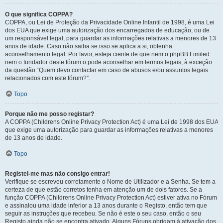
O que significa COPPA?
COPPA, ou Lei de Proteção da Privacidade Online Infantil de 1998, é uma Lei
dos EUA que exige uma autorização dos encarregados de educação, ou de
um responsável legal, para guardar as informações relativas a menores de 13
anos de idade. Caso não saiba se isso se aplica a si, obtenha
aconselhamento legal. Por favor, esteja ciente de que nem o phpBB Limited
nem o fundador deste fórum o pode aconselhar em termos legais, à exceção
da questão “Quem devo contactar em caso de abusos e/ou assuntos legais
relacionados com este fórum?”.
Topo
Porque não me posso registar?
A COPPA (Childrens Online Privacy Protection Act) é uma Lei de 1998 dos EUA
que exige uma autorização para guardar as informações relativas a menores
de 13 anos de idade.
Topo
Registei-me mas não consigo entrar!
Verifique se escreveu corretamente o Nome de Utilizador e a Senha. Se tem a
certeza de que estão corretos tenha em atenção um de dois fatores. Se a
função COPPA (Childrens Online Privacy Protection Act) estiver ativa no Fórum
e assinalou uma idade inferior a 13 anos durante o Registo, então tem que
seguir as instruções que recebeu. Se não é este o seu caso, então o seu
Registo ainda não se encontra ativado. Alguns Fóruns obrigam à ativação dos