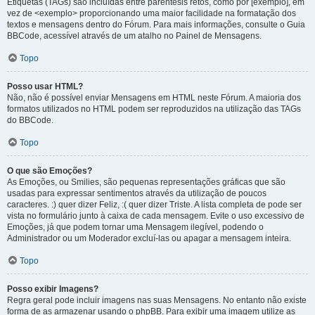
Etiquetas (TAGs) são incluídas entre parêntesis retos, como por [exemplo], em
vez de <exemplo> proporcionando uma maior facilidade na formatação dos
textos e mensagens dentro do Fórum. Para mais informações, consulte o Guia
BBCode, acessível através de um atalho no Painel de Mensagens.
Topo
Posso usar HTML?
Não, não é possível enviar Mensagens em HTML neste Fórum. A maioria dos
formatos utilizados no HTML podem ser reproduzidos na utilização das TAGs
do BBCode.
Topo
O que são Emoções?
As Emoções, ou Smilies, são pequenas representações gráficas que são
usadas para expressar sentimentos através da utilização de poucos
caracteres. :) quer dizer Feliz, :( quer dizer Triste. A lista completa de pode ser
vista no formulário junto à caixa de cada mensagem. Evite o uso excessivo de
Emoções, já que podem tornar uma Mensagem ilegível, podendo o
Administrador ou um Moderador excluí-las ou apagar a mensagem inteira.
Topo
Posso exibir Imagens?
Regra geral pode incluir imagens nas suas Mensagens. No entanto não existe
forma de as armazenar usando o phpBB. Para exibir uma imagem utilize as