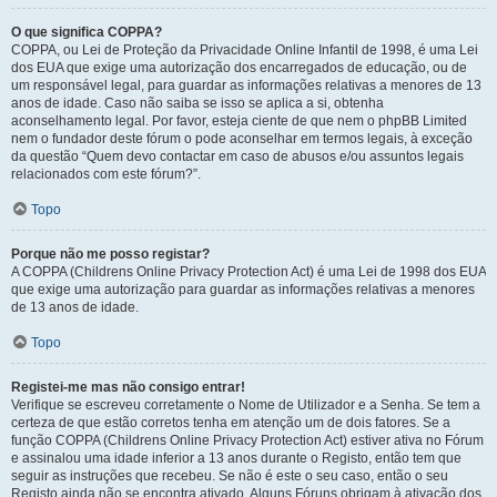
O que significa COPPA?
COPPA, ou Lei de Proteção da Privacidade Online Infantil de 1998, é uma Lei
dos EUA que exige uma autorização dos encarregados de educação, ou de
um responsável legal, para guardar as informações relativas a menores de 13
anos de idade. Caso não saiba se isso se aplica a si, obtenha
aconselhamento legal. Por favor, esteja ciente de que nem o phpBB Limited
nem o fundador deste fórum o pode aconselhar em termos legais, à exceção
da questão “Quem devo contactar em caso de abusos e/ou assuntos legais
relacionados com este fórum?”.
Topo
Porque não me posso registar?
A COPPA (Childrens Online Privacy Protection Act) é uma Lei de 1998 dos EUA
que exige uma autorização para guardar as informações relativas a menores
de 13 anos de idade.
Topo
Registei-me mas não consigo entrar!
Verifique se escreveu corretamente o Nome de Utilizador e a Senha. Se tem a
certeza de que estão corretos tenha em atenção um de dois fatores. Se a
função COPPA (Childrens Online Privacy Protection Act) estiver ativa no Fórum
e assinalou uma idade inferior a 13 anos durante o Registo, então tem que
seguir as instruções que recebeu. Se não é este o seu caso, então o seu
Registo ainda não se encontra ativado. Alguns Fóruns obrigam à ativação dos