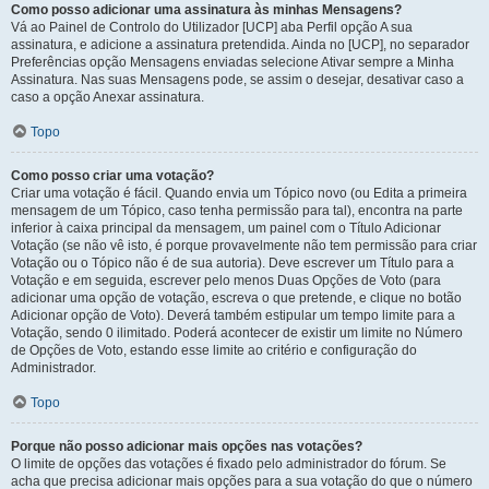
Como posso adicionar uma assinatura às minhas Mensagens?
Vá ao Painel de Controlo do Utilizador [UCP] aba Perfil opção A sua
assinatura, e adicione a assinatura pretendida. Ainda no [UCP], no separador
Preferências opção Mensagens enviadas selecione Ativar sempre a Minha
Assinatura. Nas suas Mensagens pode, se assim o desejar, desativar caso a
caso a opção Anexar assinatura.
Topo
Como posso criar uma votação?
Criar uma votação é fácil. Quando envia um Tópico novo (ou Edita a primeira
mensagem de um Tópico, caso tenha permissão para tal), encontra na parte
inferior à caixa principal da mensagem, um painel com o Título Adicionar
Votação (se não vê isto, é porque provavelmente não tem permissão para criar
Votação ou o Tópico não é de sua autoria). Deve escrever um Título para a
Votação e em seguida, escrever pelo menos Duas Opções de Voto (para
adicionar uma opção de votação, escreva o que pretende, e clique no botão
Adicionar opção de Voto). Deverá também estipular um tempo limite para a
Votação, sendo 0 ilimitado. Poderá acontecer de existir um limite no Número
de Opções de Voto, estando esse limite ao critério e configuração do
Administrador.
Topo
Porque não posso adicionar mais opções nas votações?
O limite de opções das votações é fixado pelo administrador do fórum. Se
acha que precisa adicionar mais opções para a sua votação do que o número