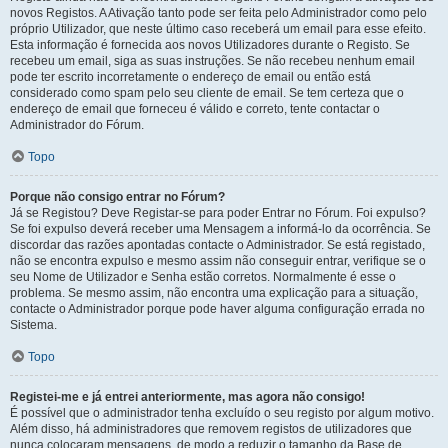
novos Registos. A Ativação tanto pode ser feita pelo Administrador como pelo
próprio Utilizador, que neste último caso receberá um email para esse efeito.
Esta informação é fornecida aos novos Utilizadores durante o Registo. Se
recebeu um email, siga as suas instruções. Se não recebeu nenhum email
pode ter escrito incorretamente o endereço de email ou então está
considerado como spam pelo seu cliente de email. Se tem certeza que o
endereço de email que forneceu é válido e correto, tente contactar o
Administrador do Fórum.
Topo
Porque não consigo entrar no Fórum?
Já se Registou? Deve Registar-se para poder Entrar no Fórum. Foi expulso?
Se foi expulso deverá receber uma Mensagem a informá-lo da ocorrência. Se
discordar das razões apontadas contacte o Administrador. Se está registado,
não se encontra expulso e mesmo assim não conseguir entrar, verifique se o
seu Nome de Utilizador e Senha estão corretos. Normalmente é esse o
problema. Se mesmo assim, não encontra uma explicação para a situação,
contacte o Administrador porque pode haver alguma configuração errada no
Sistema.
Topo
Registei-me e já entrei anteriormente, mas agora não consigo!
É possível que o administrador tenha excluído o seu registo por algum motivo.
Além disso, há administradores que removem registos de utilizadores que
nunca colocaram mensagens, de modo a reduzir o tamanho da Base de