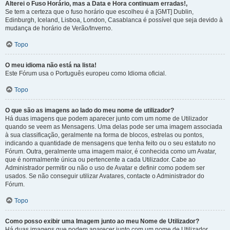
Alterei o Fuso Horário, mas a Data e Hora continuam erradas!,
Se tem a certeza que o fuso horário que escolheu é a [GMT] Dublin,
Edinburgh, Iceland, Lisboa, London, Casablanca é possível que seja devido à
mudança de horário de Verão/Inverno.
Topo
O meu idioma não está na lista!
Este Fórum usa o Português europeu como Idioma oficial.
Topo
O que são as imagens ao lado do meu nome de utilizador?
Há duas imagens que podem aparecer junto com um nome de Utilizador
quando se veem as Mensagens. Uma delas pode ser uma imagem associada
à sua classificação, geralmente na forma de blocos, estrelas ou pontos,
indicando a quantidade de mensagens que tenha feito ou o seu estatuto no
Fórum. Outra, geralmente uma imagem maior, é conhecida como um Avatar,
que é normalmente única ou pertencente a cada Utilizador. Cabe ao
Administrador permitir ou não o uso de Avatar e definir como podem ser
usados. Se não conseguir utilizar Avatares, contacte o Administrador do
Fórum.
Topo
Como posso exibir uma Imagem junto ao meu Nome de Utilizador?
Há duas imagens que podem aparecer junto com um nome de Utilizador