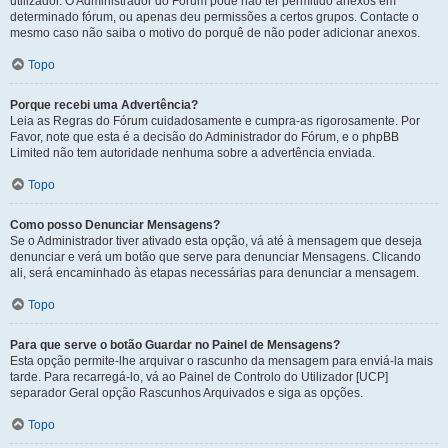
utilizador. O Administrador do Fórum pode não ter permitido anexos em
determinado fórum, ou apenas deu permissões a certos grupos. Contacte o
mesmo caso não saiba o motivo do porquê de não poder adicionar anexos.
Topo
Porque recebi uma Advertência?
Leia as Regras do Fórum cuidadosamente e cumpra-as rigorosamente. Por
Favor, note que esta é a decisão do Administrador do Fórum, e o phpBB
Limited não tem autoridade nenhuma sobre a advertência enviada.
Topo
Como posso Denunciar Mensagens?
Se o Administrador tiver ativado esta opção, vá até à mensagem que deseja
denunciar e verá um botão que serve para denunciar Mensagens. Clicando
ali, será encaminhado às etapas necessárias para denunciar a mensagem.
Topo
Para que serve o botão Guardar no Painel de Mensagens?
Esta opção permite-lhe arquivar o rascunho da mensagem para enviá-la mais
tarde. Para recarregá-lo, vá ao Painel de Controlo do Utilizador [UCP]
separador Geral opção Rascunhos Arquivados e siga as opções.
Topo