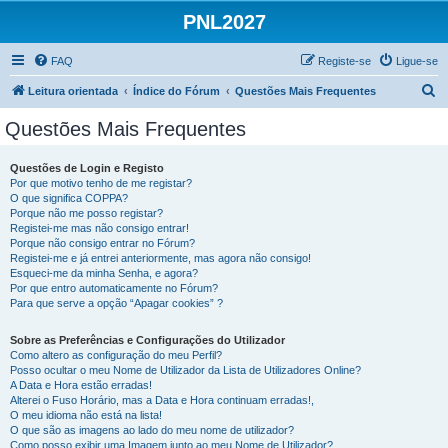
PNL2027
FAQ
Registe-se
Ligue-se
P
Leitura orientada
Índice do Fórum
Questões Mais Frequentes
e
Questões Mais Frequentes
s
q
Questões de Login e Registo
Por que motivo tenho de me registar?
u
O que significa COPPA?
i
Porque não me posso registar?
Registei-me mas não consigo entrar!
s
Porque não consigo entrar no Fórum?
Registei-me e já entrei anteriormente, mas agora não consigo!
a
Esqueci-me da minha Senha, e agora?
r
Por que entro automaticamente no Fórum?
Para que serve a opção “Apagar cookies” ?
Sobre as Preferências e Configurações do Utilizador
Como altero as configuração do meu Perfil?
Posso ocultar o meu Nome de Utilizador da Lista de Utilizadores Online?
A Data e Hora estão erradas!
Alterei o Fuso Horário, mas a Data e Hora continuam erradas!,
O meu idioma não está na lista!
O que são as imagens ao lado do meu nome de utilizador?
Como posso exibir uma Imagem junto ao meu Nome de Utilizador?