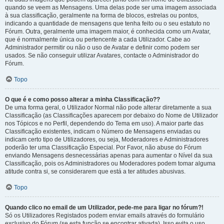
quando se veem as Mensagens. Uma delas pode ser uma imagem associada
à sua classificação, geralmente na forma de blocos, estrelas ou pontos,
indicando a quantidade de mensagens que tenha feito ou o seu estatuto no
Fórum. Outra, geralmente uma imagem maior, é conhecida como um Avatar,
que é normalmente única ou pertencente a cada Utilizador. Cabe ao
Administrador permitir ou não o uso de Avatar e definir como podem ser
usados. Se não conseguir utilizar Avatares, contacte o Administrador do
Fórum.
Topo
O que é e como posso alterar a minha Classificação??
De uma forma geral, o Utilizador Normal não pode alterar diretamente a sua
Classificação (as Classificações aparecem por debaixo do Nome de Utilizador
nos Tópicos e no Perfil, dependendo do Tema em uso). A maior parte das
Classificação existentes, indicam o Número de Mensagens enviadas ou
indicam certo tipo de Utilizadores, ou seja, Moderadores e Administradores
poderão ter uma Classificação Especial. Por Favor, não abuse do Fórum
enviando Mensagens desnecessárias apenas para aumentar o Nível da sua
Classificação, pois os Administradores ou Moderadores podem tomar alguma
atitude contra si, se considerarem que está a ter atitudes abusivas.
Topo
Quando clico no email de um Utilizador, pede-me para ligar no fórum?!
Só os Utilizadores Registados podem enviar emails através do formulário
exclusivo do Fórum (se esta função se encontrar ativada). Isso evita o uso