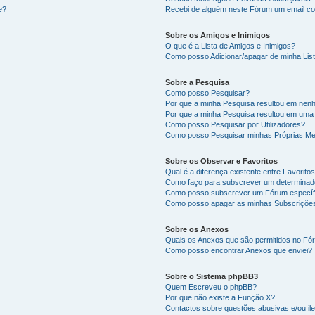
e?
Recebi de alguém neste Fórum um email co
Sobre os Amigos e Inimigos
O que é a Lista de Amigos e Inimigos?
Como posso Adicionar/apagar de minha List
Sobre a Pesquisa
Como posso Pesquisar?
Por que a minha Pesquisa resultou em nen
Por que a minha Pesquisa resultou em uma
Como posso Pesquisar por Utilizadores?
Como posso Pesquisar minhas Próprias M
Sobre os Observar e Favoritos
Qual é a diferença existente entre Favorit
Como faço para subscrever um determinado
Como posso subscrever um Fórum específ
Como posso apagar as minhas Subscriçõe
Sobre os Anexos
Quais os Anexos que são permitidos no F
Como posso encontrar Anexos que enviei?
Sobre o Sistema phpBB3
Quem Escreveu o phpBB?
Por que não existe a Função X?
Contactos sobre questões abusivas e/ou ile