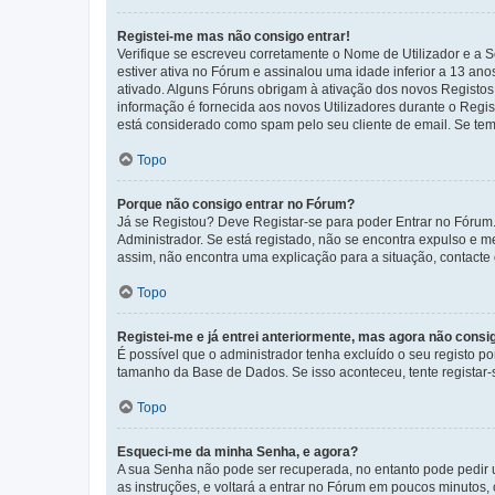
Registei-me mas não consigo entrar!
Verifique se escreveu corretamente o Nome de Utilizador e a S
estiver ativa no Fórum e assinalou uma idade inferior a 13 an
ativado. Alguns Fóruns obrigam à ativação dos novos Registos. 
informação é fornecida aos novos Utilizadores durante o Regi
está considerado como spam pelo seu cliente de email. Se tem 
Topo
Porque não consigo entrar no Fórum?
Já se Registou? Deve Registar-se para poder Entrar no Fórum.
Administrador. Se está registado, não se encontra expulso e 
assim, não encontra uma explicação para a situação, contacte
Topo
Registei-me e já entrei anteriormente, mas agora não consi
É possível que o administrador tenha excluído o seu registo 
tamanho da Base de Dados. Se isso aconteceu, tente registar-s
Topo
Esqueci-me da minha Senha, e agora?
A sua Senha não pode ser recuperada, no entanto pode pedir 
as instruções, e voltará a entrar no Fórum em poucos minuto