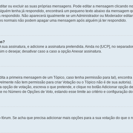
itar ou excluir as suas próprias mensagens. Pode editar a mensagem clicando no
alguém tenha já respondido, encontrará um pequeno texto abaixo da mensagem qu
ha respondido. Não aparecerá igualmente se um Administrador ou Moderador edit
izadores normais não podem apagar uma mensagem após alguém já ter respondido.
ns?
 A sua assinatura, e adicione a assinatura pretendida. Ainda no [UCP], no separa
m o desejar, desativar caso a caso a opção Anexar assinatura.
ita a primeira mensagem de um Tópico, caso tenha permissão para tal), encontra n
avelmente não tem permissão para criar Votação ou o Tópico não é de sua autoria)
opção de votação, escreva o que pretende, e clique no botão Adicionar opção de
ite no Número de Opções de Voto, estando esse limite ao critério e configuração do
o fórum. Se acha que precisa adicionar mais opções para a sua votação do que o n