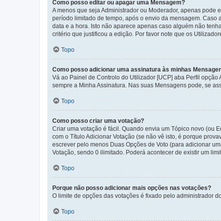
Como posso editar ou apagar uma Mensagem?
A menos que seja Administrador ou Moderador, apenas pode ed
período limitado de tempo, após o envio da mensagem. Caso 
data e a hora. Isto não aparece apenas caso alguém não ten
critério que justificou a edição. Por favor note que os Util
Topo
Como posso adicionar uma assinatura às minhas Mensage
Vá ao Painel de Controlo do Utilizador [UCP] aba Perfil opção
sempre a Minha Assinatura. Nas suas Mensagens pode, se assi
Topo
Como posso criar uma votação?
Criar uma votação é fácil. Quando envia um Tópico novo (ou Ed
com o Título Adicionar Votação (se não vê isto, é porque prov
escrever pelo menos Duas Opções de Voto (para adicionar uma 
Votação, sendo 0 ilimitado. Poderá acontecer de existir um lim
Topo
Porque não posso adicionar mais opções nas votações?
O limite de opções das votações é fixado pelo administrador d
Topo