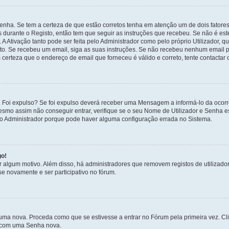
enha. Se tem a certeza de que estão corretos tenha em atenção um de dois fatores
os durante o Registo, então tem que seguir as instruções que recebeu. Se não é es
A Ativação tanto pode ser feita pelo Administrador como pelo próprio Utilizador, q
sto. Se recebeu um email, siga as suas instruções. Se não recebeu nenhum email p
certeza que o endereço de email que forneceu é válido e correto, tente contactar 
 Foi expulso? Se foi expulso deverá receber uma Mensagem a informá-lo da ocorr
mesmo assim não conseguir entrar, verifique se o seu Nome de Utilizador e Senha
 o Administrador porque pode haver alguma configuração errada no Sistema.
go!
por algum motivo. Além disso, há administradores que removem registos de utiliz
e novamente e ser participativo no fórum.
uma nova. Proceda como que se estivesse a entrar no Fórum pela primeira vez. C
s, com uma Senha nova.