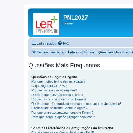
PNL2027
Fórum
Links rápidos
FAQ
Leitura orientada
Índice do Fórum
Questões Mais Frequ
Questões Mais Frequentes
Questões de Login e Registo
Por que motivo tenho de me registar?
O que significa COPPA?
Porque não me posso registar?
Registei-me mas não consigo entrar!
Porque não consigo entrar no Fórum?
Registei-me e já entrei anteriormente, mas agora não consigo!
Esqueci-me da minha Senha, e agora?
Por que entro automaticamente no Fórum?
Para que serve a opção “Apagar cookies” ?
Sobre as Preferências e Configurações do Utilizador
Como altero as configuração do meu Perfil?