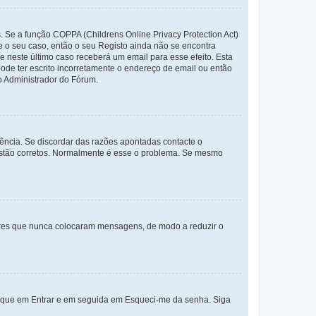
. Se a função COPPA (Childrens Online Privacy Protection Act)
te o seu caso, então o seu Registo ainda não se encontra
ue neste último caso receberá um email para esse efeito. Esta
ode ter escrito incorretamente o endereço de email ou então
o Administrador do Fórum.
ência. Se discordar das razões apontadas contacte o
 estão corretos. Normalmente é esse o problema. Se mesmo
adores que nunca colocaram mensagens, de modo a reduzir o
lique em Entrar e em seguida em Esqueci-me da senha. Siga