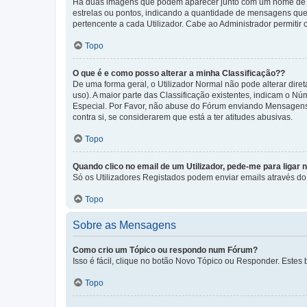
Há duas imagens que podem aparecer junto com um nome de U
estrelas ou pontos, indicando a quantidade de mensagens que
pertencente a cada Utilizador. Cabe ao Administrador permitir 
Topo
O que é e como posso alterar a minha Classificação??
De uma forma geral, o Utilizador Normal não pode alterar dir
uso). A maior parte das Classificação existentes, indicam o N
Especial. Por Favor, não abuse do Fórum enviando Mensagens
contra si, se considerarem que está a ter atitudes abusivas.
Topo
Quando clico no email de um Utilizador, pede-me para ligar 
Só os Utilizadores Registados podem enviar emails através do f
Topo
Sobre as Mensagens
Como crio um Tópico ou respondo num Fórum?
Isso é fácil, clique no botão Novo Tópico ou Responder. Estes 
Topo