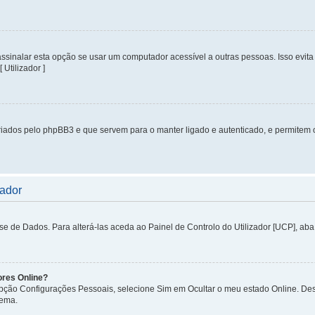
inalar esta opção se usar um computador acessível a outras pessoas. Isso evita 
 Utilizador ]
iados pelo phpBB3 e que servem para o manter ligado e autenticado, e permitem 
zador
de Dados. Para alterá-las aceda ao Painel de Controlo do Utilizador [UCP], aba P
ores Online?
 opção Configurações Pessoais, selecione Sim em Ocultar o meu estado Online. De
tema.