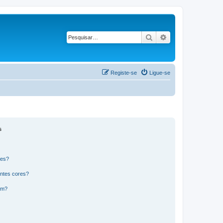
Pesquisar
Pesquisa avançad
Registe-se
Ligue-se
s
res?
ntes cores?
um?