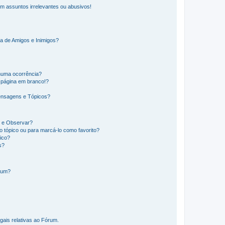
m assuntos irrelevantes ou abusivos!
a de Amigos e Inimigos?
huma ocorrência?
 página em branco!?
ensagens e Tópicos?
os e Observar?
 tópico ou para marcá-lo como favorito?
ico?
s?
órum?
gais relativas ao Fórum.