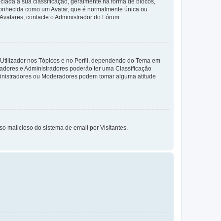
da à sua classificação, geralmente na forma de blocos,
 conhecida como um Avatar, que é normalmente única ou
 Avatares, contacte o Administrador do Fórum.
 Utilizador nos Tópicos e no Perfil, dependendo do Tema em
radores e Administradores poderão ter uma Classificação
ministradores ou Moderadores podem tomar alguma atitude
so malicioso do sistema de email por Visitantes.