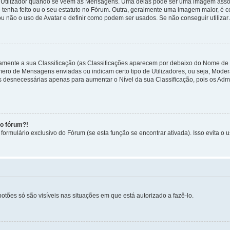
tilizador quando se veem as Mensagens. Uma delas pode ser uma imagem associa
 tenha feito ou o seu estatuto no Fórum. Outra, geralmente uma imagem maior, é
ou não o uso de Avatar e definir como podem ser usados. Se não conseguir utilizar
etamente a sua Classificação (as Classificações aparecem por debaixo do Nome de
úmero de Mensagens enviadas ou indicam certo tipo de Utilizadores, ou seja, Mode
 desnecessárias apenas para aumentar o Nível da sua Classificação, pois os Ad
no fórum?!
ormulário exclusivo do Fórum (se esta função se encontrar ativada). Isso evita o u
botões só são visíveis nas situações em que está autorizado a fazê-lo.