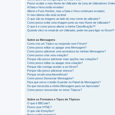
Posso ocultar o meu Nome de Utilizador da Lista de Utilizadores Onlin
A Data e Hora estão erradas!
Alterei o Fuso Horário, mas a Data e Hora continuam erradas!,
O meu idioma não está na lista!
O que são as imagens ao lado do meu nome de utilizador?
Como posso exibir uma Imagem junto ao meu Nome de Utilizador?
O que é e como posso alterar a minha Classificação??
Quando clico no email de um Utilizador, pede-me para ligar no fórum?!
Sobre as Mensagens
Como crio um Tópico ou respondo num Fórum?
Como posso editar ou apagar uma Mensagem?
Como posso adicionar uma assinatura às minhas Mensagens?
Como posso criar uma votação?
Porque não posso adicionar mais opções nas votações?
Como posso editar ou apagar uma votação?
Porque não consigo aceder a um fórum?
Porque não posso adicionar anexos?
Porque recebi uma Advertência?
Como posso Denunciar Mensagens?
Para que serve o botão Guardar no Painel de Mensagens?
Do que necessita a minha Mensagem para ser Aprovada?
Como posso ressuscitar os meus Tópicos?
Sobre os Formatos e Tipos de Tópicos
O que é BBCode?
Posso usar HTML?
O que são Emoções?
Posso exibir Imagens?