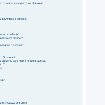
m assuntos irrelevantes ou abusivos!
a de Amigos e Inimigos?
huma ocorrência?
 página em branco!?
ensagens e Tópicos?
os e Observar?
 tópico ou para marcá-lo como favorito?
ico?
s?
órum?
gais relativas ao Fórum.