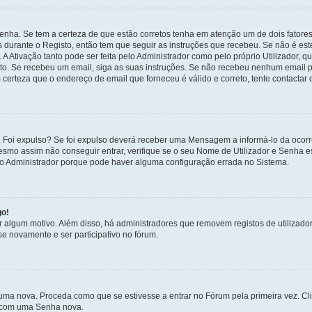
enha. Se tem a certeza de que estão corretos tenha em atenção um de dois fatores
os durante o Registo, então tem que seguir as instruções que recebeu. Se não é es
A Ativação tanto pode ser feita pelo Administrador como pelo próprio Utilizador, q
sto. Se recebeu um email, siga as suas instruções. Se não recebeu nenhum email p
certeza que o endereço de email que forneceu é válido e correto, tente contactar 
 Foi expulso? Se foi expulso deverá receber uma Mensagem a informá-lo da ocorr
mesmo assim não conseguir entrar, verifique se o seu Nome de Utilizador e Senha
 o Administrador porque pode haver alguma configuração errada no Sistema.
go!
por algum motivo. Além disso, há administradores que removem registos de utiliz
e novamente e ser participativo no fórum.
uma nova. Proceda como que se estivesse a entrar no Fórum pela primeira vez. C
s, com uma Senha nova.