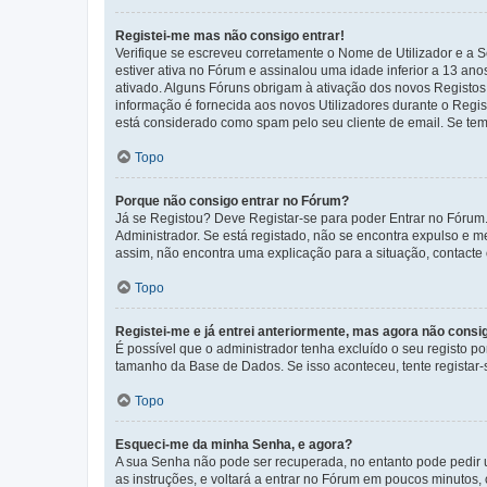
Registei-me mas não consigo entrar!
Verifique se escreveu corretamente o Nome de Utilizador e a S
estiver ativa no Fórum e assinalou uma idade inferior a 13 an
ativado. Alguns Fóruns obrigam à ativação dos novos Registos. 
informação é fornecida aos novos Utilizadores durante o Regi
está considerado como spam pelo seu cliente de email. Se tem 
Topo
Porque não consigo entrar no Fórum?
Já se Registou? Deve Registar-se para poder Entrar no Fórum.
Administrador. Se está registado, não se encontra expulso e 
assim, não encontra uma explicação para a situação, contacte
Topo
Registei-me e já entrei anteriormente, mas agora não consi
É possível que o administrador tenha excluído o seu registo 
tamanho da Base de Dados. Se isso aconteceu, tente registar-s
Topo
Esqueci-me da minha Senha, e agora?
A sua Senha não pode ser recuperada, no entanto pode pedir 
as instruções, e voltará a entrar no Fórum em poucos minuto