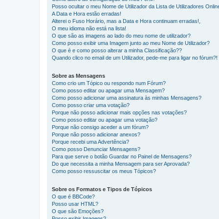
Posso ocultar o meu Nome de Utilizador da Lista de Utilizadores Onlin
A Data e Hora estão erradas!
Alterei o Fuso Horário, mas a Data e Hora continuam erradas!,
O meu idioma não está na lista!
O que são as imagens ao lado do meu nome de utilizador?
Como posso exibir uma Imagem junto ao meu Nome de Utilizador?
O que é e como posso alterar a minha Classificação??
Quando clico no email de um Utilizador, pede-me para ligar no fórum?!
Sobre as Mensagens
Como crio um Tópico ou respondo num Fórum?
Como posso editar ou apagar uma Mensagem?
Como posso adicionar uma assinatura às minhas Mensagens?
Como posso criar uma votação?
Porque não posso adicionar mais opções nas votações?
Como posso editar ou apagar uma votação?
Porque não consigo aceder a um fórum?
Porque não posso adicionar anexos?
Porque recebi uma Advertência?
Como posso Denunciar Mensagens?
Para que serve o botão Guardar no Painel de Mensagens?
Do que necessita a minha Mensagem para ser Aprovada?
Como posso ressuscitar os meus Tópicos?
Sobre os Formatos e Tipos de Tópicos
O que é BBCode?
Posso usar HTML?
O que são Emoções?
Posso exibir Imagens?