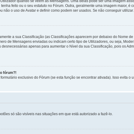
tilizador quando se veem as Mensagens. Uma delas pode ser uma imagem associa
 tenha feito ou o seu estatuto no Fórum. Outra, geralmente uma imagem maior, é
ou não o uso de Avatar e definir como podem ser usados. Se não conseguir utilizar
etamente a sua Classificação (as Classificações aparecem por debaixo do Nome de
úmero de Mensagens enviadas ou indicam certo tipo de Utilizadores, ou seja, Mode
 desnecessárias apenas para aumentar o Nível da sua Classificação, pois os Ad
no fórum?!
ormulário exclusivo do Fórum (se esta função se encontrar ativada). Isso evita o u
botões só são visíveis nas situações em que está autorizado a fazê-lo.