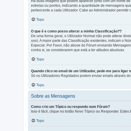
Há duas imagens que podem aparecer junto com um nome de U
estrelas ou pontos, indicando a quantidade de mensagens que
pertencente a cada Utilizador. Cabe ao Administrador permitir 
Topo
O que é e como posso alterar a minha Classificação??
De uma forma geral, o Utilizador Normal não pode alterar dir
uso). A maior parte das Classificação existentes, indicam o N
Especial. Por Favor, não abuse do Fórum enviando Mensagens
contra si, se considerarem que está a ter atitudes abusivas.
Topo
Quando clico no email de um Utilizador, pede-me para ligar 
Só os Utilizadores Registados podem enviar emails através do f
Topo
Sobre as Mensagens
Como crio um Tópico ou respondo num Fórum?
Isso é fácil, clique no botão Novo Tópico ou Responder. Estes 
Topo