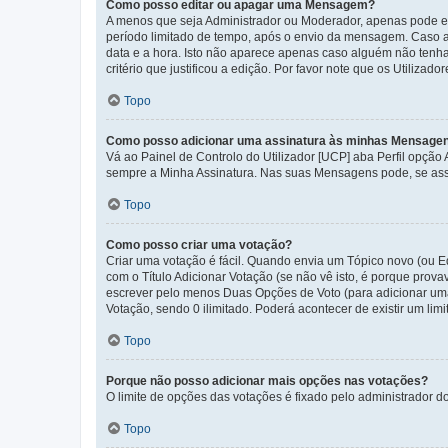
Como posso editar ou apagar uma Mensagem?
A menos que seja Administrador ou Moderador, apenas pode ed
período limitado de tempo, após o envio da mensagem. Caso 
data e a hora. Isto não aparece apenas caso alguém não ten
critério que justificou a edição. Por favor note que os Util
Topo
Como posso adicionar uma assinatura às minhas Mensage
Vá ao Painel de Controlo do Utilizador [UCP] aba Perfil opção
sempre a Minha Assinatura. Nas suas Mensagens pode, se assi
Topo
Como posso criar uma votação?
Criar uma votação é fácil. Quando envia um Tópico novo (ou Ed
com o Título Adicionar Votação (se não vê isto, é porque prov
escrever pelo menos Duas Opções de Voto (para adicionar uma 
Votação, sendo 0 ilimitado. Poderá acontecer de existir um lim
Topo
Porque não posso adicionar mais opções nas votações?
O limite de opções das votações é fixado pelo administrador d
Topo