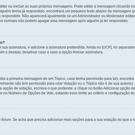
itar ou excluir as suas próprias mensagens. Pode editar a mensagem clicando no
alguém tenha já respondido, encontrará um pequeno texto abaixo da mensagem qu
ha respondido. Não aparecerá igualmente se um Administrador ou Moderador edit
izadores normais não podem apagar uma mensagem após alguém já ter respondido.
ns?
 A sua assinatura, e adicione a assinatura pretendida. Ainda no [UCP], no separa
m o desejar, desativar caso a caso a opção Anexar assinatura.
ita a primeira mensagem de um Tópico, caso tenha permissão para tal), encontra n
avelmente não tem permissão para criar Votação ou o Tópico não é de sua autoria)
opção de votação, escreva o que pretende, e clique no botão Adicionar opção de
ite no Número de Opções de Voto, estando esse limite ao critério e configuração do
o fórum. Se acha que precisa adicionar mais opções para a sua votação do que o n