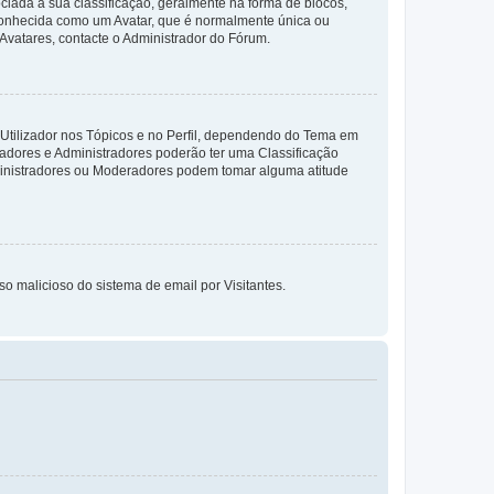
da à sua classificação, geralmente na forma de blocos,
 conhecida como um Avatar, que é normalmente única ou
 Avatares, contacte o Administrador do Fórum.
 Utilizador nos Tópicos e no Perfil, dependendo do Tema em
radores e Administradores poderão ter uma Classificação
ministradores ou Moderadores podem tomar alguma atitude
so malicioso do sistema de email por Visitantes.