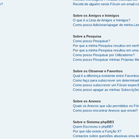
e?
Recebi de alguém neste Fórum um email co
Sobre os Amigos e Inimigos
O que é a Lista de Amigos e Inimigos?
Como posso Adicionar/apagar de minha List
Sobre a Pesquisa
Como posso Pesquisar?
Por que a minha Pesquisa resultou em nen
Por que a minha Pesquisa resultou em uma
Como posso Pesquisar por Utilizadores?
Como posso Pesquisar minhas Próprias M
Sobre os Observar e Favoritos
Qual é a diferença existente entre Favorit
Como faço para subscrever um determinado
Como posso subscrever um Fórum específ
Como posso apagar as minhas Subscriçõe
Sobre os Anexos
Quais os Anexos que são permitidos no F
Como posso encontrar Anexos que enviei?
Sobre o Sistema phpBB3
Quem Escreveu o phpBB?
Por que não existe a Função X?
Contactos sobre questões abusivas e/ou ile