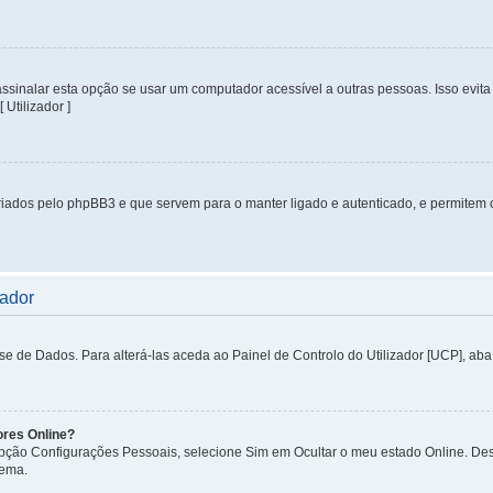
inalar esta opção se usar um computador acessível a outras pessoas. Isso evita 
 Utilizador ]
iados pelo phpBB3 e que servem para o manter ligado e autenticado, e permitem 
zador
de Dados. Para alterá-las aceda ao Painel de Controlo do Utilizador [UCP], aba P
ores Online?
 opção Configurações Pessoais, selecione Sim em Ocultar o meu estado Online. De
tema.