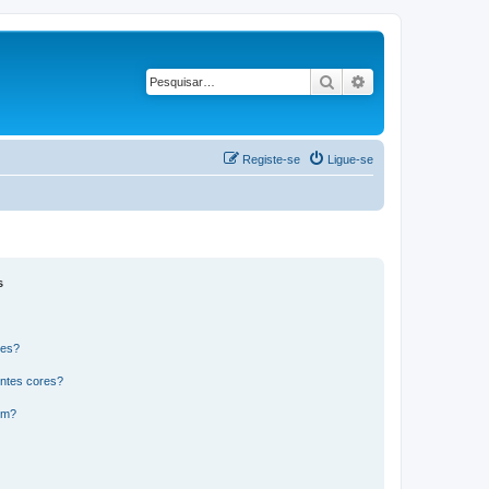
Pesquisar
Pesquisa avançad
Registe-se
Ligue-se
s
res?
ntes cores?
um?