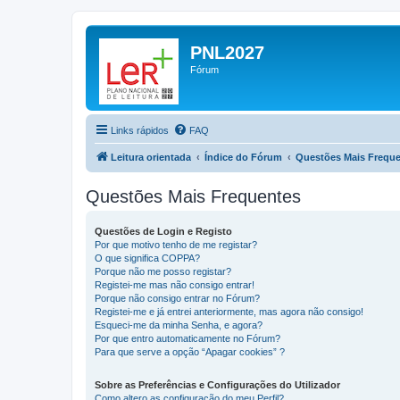
PNL2027
Fórum
Links rápidos
FAQ
Leitura orientada
Índice do Fórum
Questões Mais Frequ
Questões Mais Frequentes
Questões de Login e Registo
Por que motivo tenho de me registar?
O que significa COPPA?
Porque não me posso registar?
Registei-me mas não consigo entrar!
Porque não consigo entrar no Fórum?
Registei-me e já entrei anteriormente, mas agora não consigo!
Esqueci-me da minha Senha, e agora?
Por que entro automaticamente no Fórum?
Para que serve a opção “Apagar cookies” ?
Sobre as Preferências e Configurações do Utilizador
Como altero as configuração do meu Perfil?