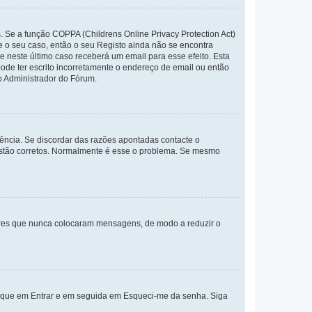
. Se a função COPPA (Childrens Online Privacy Protection Act)
te o seu caso, então o seu Registo ainda não se encontra
ue neste último caso receberá um email para esse efeito. Esta
ode ter escrito incorretamente o endereço de email ou então
o Administrador do Fórum.
ência. Se discordar das razões apontadas contacte o
 estão corretos. Normalmente é esse o problema. Se mesmo
adores que nunca colocaram mensagens, de modo a reduzir o
lique em Entrar e em seguida em Esqueci-me da senha. Siga