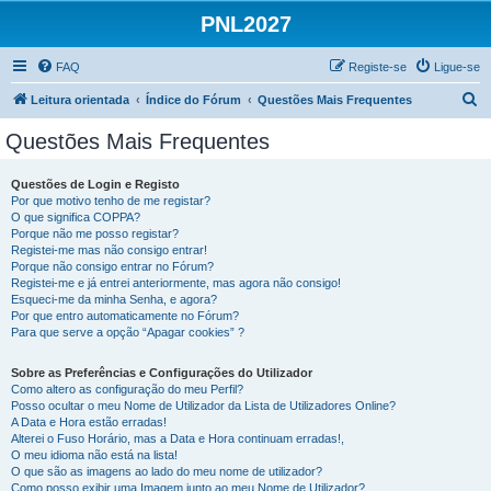
PNL2027
FAQ
Registe-se
Ligue-se
P
Leitura orientada
Índice do Fórum
Questões Mais Frequentes
e
Questões Mais Frequentes
s
q
Questões de Login e Registo
Por que motivo tenho de me registar?
u
O que significa COPPA?
i
Porque não me posso registar?
Registei-me mas não consigo entrar!
s
Porque não consigo entrar no Fórum?
Registei-me e já entrei anteriormente, mas agora não consigo!
a
Esqueci-me da minha Senha, e agora?
r
Por que entro automaticamente no Fórum?
Para que serve a opção “Apagar cookies” ?
Sobre as Preferências e Configurações do Utilizador
Como altero as configuração do meu Perfil?
Posso ocultar o meu Nome de Utilizador da Lista de Utilizadores Online?
A Data e Hora estão erradas!
Alterei o Fuso Horário, mas a Data e Hora continuam erradas!,
O meu idioma não está na lista!
O que são as imagens ao lado do meu nome de utilizador?
Como posso exibir uma Imagem junto ao meu Nome de Utilizador?