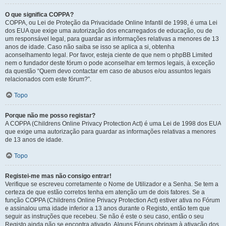
O que significa COPPA?
COPPA, ou Lei de Proteção da Privacidade Online Infantil de 1998, é uma Lei
dos EUA que exige uma autorização dos encarregados de educação, ou de
um responsável legal, para guardar as informações relativas a menores de 13
anos de idade. Caso não saiba se isso se aplica a si, obtenha
aconselhamento legal. Por favor, esteja ciente de que nem o phpBB Limited
nem o fundador deste fórum o pode aconselhar em termos legais, à exceção
da questão “Quem devo contactar em caso de abusos e/ou assuntos legais
relacionados com este fórum?”.
Topo
Porque não me posso registar?
A COPPA (Childrens Online Privacy Protection Act) é uma Lei de 1998 dos EUA
que exige uma autorização para guardar as informações relativas a menores
de 13 anos de idade.
Topo
Registei-me mas não consigo entrar!
Verifique se escreveu corretamente o Nome de Utilizador e a Senha. Se tem a
certeza de que estão corretos tenha em atenção um de dois fatores. Se a
função COPPA (Childrens Online Privacy Protection Act) estiver ativa no Fórum
e assinalou uma idade inferior a 13 anos durante o Registo, então tem que
seguir as instruções que recebeu. Se não é este o seu caso, então o seu
Registo ainda não se encontra ativado. Alguns Fóruns obrigam à ativação dos