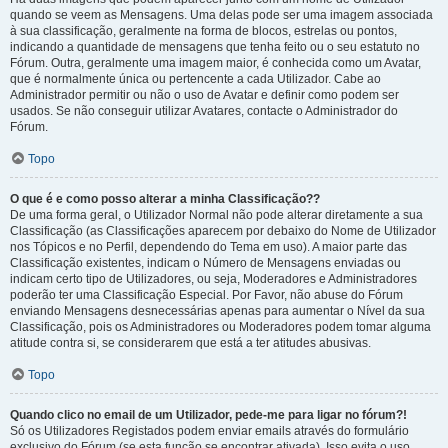
quando se veem as Mensagens. Uma delas pode ser uma imagem associada
à sua classificação, geralmente na forma de blocos, estrelas ou pontos,
indicando a quantidade de mensagens que tenha feito ou o seu estatuto no
Fórum. Outra, geralmente uma imagem maior, é conhecida como um Avatar,
que é normalmente única ou pertencente a cada Utilizador. Cabe ao
Administrador permitir ou não o uso de Avatar e definir como podem ser
usados. Se não conseguir utilizar Avatares, contacte o Administrador do
Fórum.
Topo
O que é e como posso alterar a minha Classificação??
De uma forma geral, o Utilizador Normal não pode alterar diretamente a sua
Classificação (as Classificações aparecem por debaixo do Nome de Utilizador
nos Tópicos e no Perfil, dependendo do Tema em uso). A maior parte das
Classificação existentes, indicam o Número de Mensagens enviadas ou
indicam certo tipo de Utilizadores, ou seja, Moderadores e Administradores
poderão ter uma Classificação Especial. Por Favor, não abuse do Fórum
enviando Mensagens desnecessárias apenas para aumentar o Nível da sua
Classificação, pois os Administradores ou Moderadores podem tomar alguma
atitude contra si, se considerarem que está a ter atitudes abusivas.
Topo
Quando clico no email de um Utilizador, pede-me para ligar no fórum?!
Só os Utilizadores Registados podem enviar emails através do formulário
exclusivo do Fórum (se esta função se encontrar ativada). Isso evita o uso