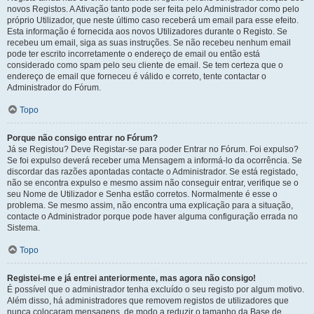
novos Registos. A Ativação tanto pode ser feita pelo Administrador como pelo
próprio Utilizador, que neste último caso receberá um email para esse efeito.
Esta informação é fornecida aos novos Utilizadores durante o Registo. Se
recebeu um email, siga as suas instruções. Se não recebeu nenhum email
pode ter escrito incorretamente o endereço de email ou então está
considerado como spam pelo seu cliente de email. Se tem certeza que o
endereço de email que forneceu é válido e correto, tente contactar o
Administrador do Fórum.
Topo
Porque não consigo entrar no Fórum?
Já se Registou? Deve Registar-se para poder Entrar no Fórum. Foi expulso?
Se foi expulso deverá receber uma Mensagem a informá-lo da ocorrência. Se
discordar das razões apontadas contacte o Administrador. Se está registado,
não se encontra expulso e mesmo assim não conseguir entrar, verifique se o
seu Nome de Utilizador e Senha estão corretos. Normalmente é esse o
problema. Se mesmo assim, não encontra uma explicação para a situação,
contacte o Administrador porque pode haver alguma configuração errada no
Sistema.
Topo
Registei-me e já entrei anteriormente, mas agora não consigo!
É possível que o administrador tenha excluído o seu registo por algum motivo.
Além disso, há administradores que removem registos de utilizadores que
nunca colocaram mensagens, de modo a reduzir o tamanho da Base de