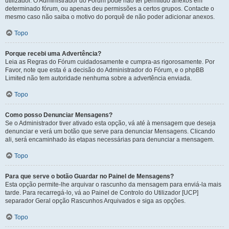
utilizador. O Administrador do Fórum pode não ter permitido anexos em
determinado fórum, ou apenas deu permissões a certos grupos. Contacte o
mesmo caso não saiba o motivo do porquê de não poder adicionar anexos.
Topo
Porque recebi uma Advertência?
Leia as Regras do Fórum cuidadosamente e cumpra-as rigorosamente. Por
Favor, note que esta é a decisão do Administrador do Fórum, e o phpBB
Limited não tem autoridade nenhuma sobre a advertência enviada.
Topo
Como posso Denunciar Mensagens?
Se o Administrador tiver ativado esta opção, vá até à mensagem que deseja
denunciar e verá um botão que serve para denunciar Mensagens. Clicando
ali, será encaminhado às etapas necessárias para denunciar a mensagem.
Topo
Para que serve o botão Guardar no Painel de Mensagens?
Esta opção permite-lhe arquivar o rascunho da mensagem para enviá-la mais
tarde. Para recarregá-lo, vá ao Painel de Controlo do Utilizador [UCP]
separador Geral opção Rascunhos Arquivados e siga as opções.
Topo