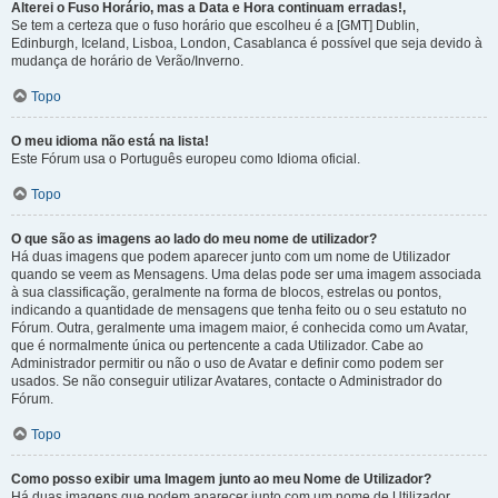
Alterei o Fuso Horário, mas a Data e Hora continuam erradas!,
Se tem a certeza que o fuso horário que escolheu é a [GMT] Dublin,
Edinburgh, Iceland, Lisboa, London, Casablanca é possível que seja devido à
mudança de horário de Verão/Inverno.
Topo
O meu idioma não está na lista!
Este Fórum usa o Português europeu como Idioma oficial.
Topo
O que são as imagens ao lado do meu nome de utilizador?
Há duas imagens que podem aparecer junto com um nome de Utilizador
quando se veem as Mensagens. Uma delas pode ser uma imagem associada
à sua classificação, geralmente na forma de blocos, estrelas ou pontos,
indicando a quantidade de mensagens que tenha feito ou o seu estatuto no
Fórum. Outra, geralmente uma imagem maior, é conhecida como um Avatar,
que é normalmente única ou pertencente a cada Utilizador. Cabe ao
Administrador permitir ou não o uso de Avatar e definir como podem ser
usados. Se não conseguir utilizar Avatares, contacte o Administrador do
Fórum.
Topo
Como posso exibir uma Imagem junto ao meu Nome de Utilizador?
Há duas imagens que podem aparecer junto com um nome de Utilizador