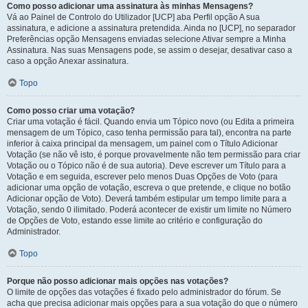
Como posso adicionar uma assinatura às minhas Mensagens?
Vá ao Painel de Controlo do Utilizador [UCP] aba Perfil opção A sua
assinatura, e adicione a assinatura pretendida. Ainda no [UCP], no separador
Preferências opção Mensagens enviadas selecione Ativar sempre a Minha
Assinatura. Nas suas Mensagens pode, se assim o desejar, desativar caso a
caso a opção Anexar assinatura.
Topo
Como posso criar uma votação?
Criar uma votação é fácil. Quando envia um Tópico novo (ou Edita a primeira
mensagem de um Tópico, caso tenha permissão para tal), encontra na parte
inferior à caixa principal da mensagem, um painel com o Título Adicionar
Votação (se não vê isto, é porque provavelmente não tem permissão para criar
Votação ou o Tópico não é de sua autoria). Deve escrever um Título para a
Votação e em seguida, escrever pelo menos Duas Opções de Voto (para
adicionar uma opção de votação, escreva o que pretende, e clique no botão
Adicionar opção de Voto). Deverá também estipular um tempo limite para a
Votação, sendo 0 ilimitado. Poderá acontecer de existir um limite no Número
de Opções de Voto, estando esse limite ao critério e configuração do
Administrador.
Topo
Porque não posso adicionar mais opções nas votações?
O limite de opções das votações é fixado pelo administrador do fórum. Se
acha que precisa adicionar mais opções para a sua votação do que o número