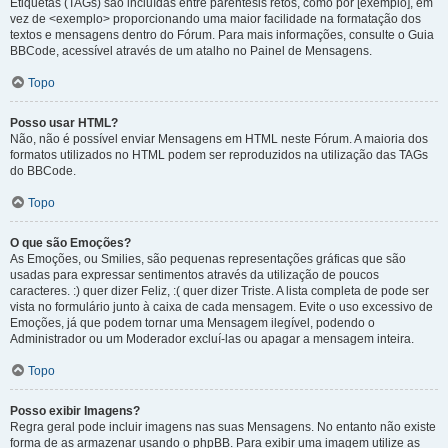
Etiquetas (TAGs) são incluídas entre parêntesis retos, como por [exemplo], em
vez de <exemplo> proporcionando uma maior facilidade na formatação dos
textos e mensagens dentro do Fórum. Para mais informações, consulte o Guia
BBCode, acessível através de um atalho no Painel de Mensagens.
Topo
Posso usar HTML?
Não, não é possível enviar Mensagens em HTML neste Fórum. A maioria dos
formatos utilizados no HTML podem ser reproduzidos na utilização das TAGs
do BBCode.
Topo
O que são Emoções?
As Emoções, ou Smilies, são pequenas representações gráficas que são
usadas para expressar sentimentos através da utilização de poucos
caracteres. :) quer dizer Feliz, :( quer dizer Triste. A lista completa de pode ser
vista no formulário junto à caixa de cada mensagem. Evite o uso excessivo de
Emoções, já que podem tornar uma Mensagem ilegível, podendo o
Administrador ou um Moderador excluí-las ou apagar a mensagem inteira.
Topo
Posso exibir Imagens?
Regra geral pode incluir imagens nas suas Mensagens. No entanto não existe
forma de as armazenar usando o phpBB. Para exibir uma imagem utilize as