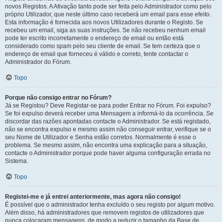
novos Registos. A Ativação tanto pode ser feita pelo Administrador como pelo
próprio Utilizador, que neste último caso receberá um email para esse efeito.
Esta informação é fornecida aos novos Utilizadores durante o Registo. Se
recebeu um email, siga as suas instruções. Se não recebeu nenhum email
pode ter escrito incorretamente o endereço de email ou então está
considerado como spam pelo seu cliente de email. Se tem certeza que o
endereço de email que forneceu é válido e correto, tente contactar o
Administrador do Fórum.
Topo
Porque não consigo entrar no Fórum?
Já se Registou? Deve Registar-se para poder Entrar no Fórum. Foi expulso?
Se foi expulso deverá receber uma Mensagem a informá-lo da ocorrência. Se
discordar das razões apontadas contacte o Administrador. Se está registado,
não se encontra expulso e mesmo assim não conseguir entrar, verifique se o
seu Nome de Utilizador e Senha estão corretos. Normalmente é esse o
problema. Se mesmo assim, não encontra uma explicação para a situação,
contacte o Administrador porque pode haver alguma configuração errada no
Sistema.
Topo
Registei-me e já entrei anteriormente, mas agora não consigo!
É possível que o administrador tenha excluído o seu registo por algum motivo.
Além disso, há administradores que removem registos de utilizadores que
nunca colocaram mensagens, de modo a reduzir o tamanho da Base de