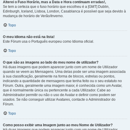
Alterei o Fuso Horário, mas a Data e Hora continuam erradas!,
Se tem a certeza que o fuso horário que escolheu é a [GMT] Dublin,
Edinburgh, Iceland, Lisboa, London, Casablanca é possível que seja devido à
mudança de horário de Verão/Inverno.
Topo
O meu idioma não está na lista!
Este Fórum usa o Português europeu como Idioma oficial.
Topo
O que são as imagens ao lado do meu nome de utilizador?
Há duas imagens que podem aparecer junto com um nome de Utilizador
quando se veem as Mensagens. Uma delas pode ser uma imagem associada
à sua classificação, geralmente na forma de blocos, estrelas ou pontos,
indicando a quantidade de mensagens que tenha feito ou o seu estatuto no
Fórum. Outra, geralmente uma imagem maior, é conhecida como um Avatar,
que é normalmente única ou pertencente a cada Utilizador. Cabe ao
Administrador permitir ou não o uso de Avatar e definir como podem ser
usados. Se não conseguir utilizar Avatares, contacte o Administrador do
Fórum.
Topo
Como posso exibir uma Imagem junto ao meu Nome de Utilizador?
Há duas imagens que podem aparecer junto com um nome de Utilizador