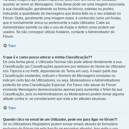
quando se veem as Mensagens. Uma delas pode ser uma imagem associada
à sua classificação, geralmente na forma de blocos, estrelas ou pontos,
indicando a quantidade de mensagens que tenha feito ou o seu estatuto no
Fórum. Outra, geralmente uma imagem maior, é conhecida como um Avatar,
que é normalmente única ou pertencente a cada Utilizador. Cabe ao
Administrador permitir ou não o uso de Avatar e definir como podem ser
usados. Se não conseguir utilizar Avatares, contacte o Administrador do
Fórum.
Topo
O que é e como posso alterar a minha Classificação??
De uma forma geral, o Utilizador Normal não pode alterar diretamente a sua
Classificação (as Classificações aparecem por debaixo do Nome de Utilizador
nos Tópicos e no Perfil, dependendo do Tema em uso). A maior parte das
Classificação existentes, indicam o Número de Mensagens enviadas ou
indicam certo tipo de Utilizadores, ou seja, Moderadores e Administradores
poderão ter uma Classificação Especial. Por Favor, não abuse do Fórum
enviando Mensagens desnecessárias apenas para aumentar o Nível da sua
Classificação, pois os Administradores ou Moderadores podem tomar alguma
atitude contra si, se considerarem que está a ter atitudes abusivas.
Topo
Quando clico no email de um Utilizador, pede-me para ligar no fórum?!
Só os Utilizadores Registados podem enviar emails através do formulário
exclusivo do Fórum (se esta função se encontrar ativada). Isso evita o uso