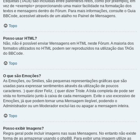
Etiquetas (TAGs) são incluídas entre parêntesis retos, como por [exemplo], em
vez de <exemplo> proporcionando uma maior facilidade na formatação dos
textos e mensagens dentro do Fórum. Para mais informações, consulte o Guia
BBCode, acessível através de um atalho no Painel de Mensagens.
Topo
Posso usar HTML?
Não, não é possível enviar Mensagens em HTML neste Fórum. A maioria dos
formatos utilizados no HTML podem ser reproduzidos na utilização das TAGs
do BBCode.
Topo
O que são Emoções?
As Emoções, ou Smilies, são pequenas representações gráficas que são
usadas para expressar sentimentos através da utilização de poucos
caracteres. :) quer dizer Feliz, :( quer dizer Triste. A lista completa de pode ser
vista no formulário junto à caixa de cada mensagem. Evite o uso excessivo de
Emoções, já que podem tornar uma Mensagem ilegível, podendo o
Administrador ou um Moderador excluí-las ou apagar a mensagem inteira.
Topo
Posso exibir Imagens?
Regra geral pode incluir imagens nas suas Mensagens. No entanto não existe
forma de as armazenar usando o phpBB. Para exibir uma imagem utilize as