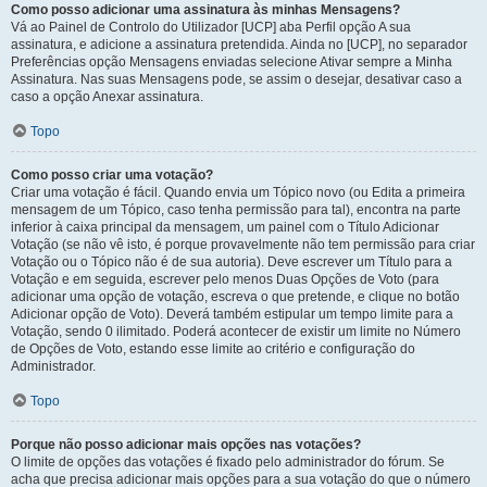
Como posso adicionar uma assinatura às minhas Mensagens?
Vá ao Painel de Controlo do Utilizador [UCP] aba Perfil opção A sua
assinatura, e adicione a assinatura pretendida. Ainda no [UCP], no separador
Preferências opção Mensagens enviadas selecione Ativar sempre a Minha
Assinatura. Nas suas Mensagens pode, se assim o desejar, desativar caso a
caso a opção Anexar assinatura.
Topo
Como posso criar uma votação?
Criar uma votação é fácil. Quando envia um Tópico novo (ou Edita a primeira
mensagem de um Tópico, caso tenha permissão para tal), encontra na parte
inferior à caixa principal da mensagem, um painel com o Título Adicionar
Votação (se não vê isto, é porque provavelmente não tem permissão para criar
Votação ou o Tópico não é de sua autoria). Deve escrever um Título para a
Votação e em seguida, escrever pelo menos Duas Opções de Voto (para
adicionar uma opção de votação, escreva o que pretende, e clique no botão
Adicionar opção de Voto). Deverá também estipular um tempo limite para a
Votação, sendo 0 ilimitado. Poderá acontecer de existir um limite no Número
de Opções de Voto, estando esse limite ao critério e configuração do
Administrador.
Topo
Porque não posso adicionar mais opções nas votações?
O limite de opções das votações é fixado pelo administrador do fórum. Se
acha que precisa adicionar mais opções para a sua votação do que o número