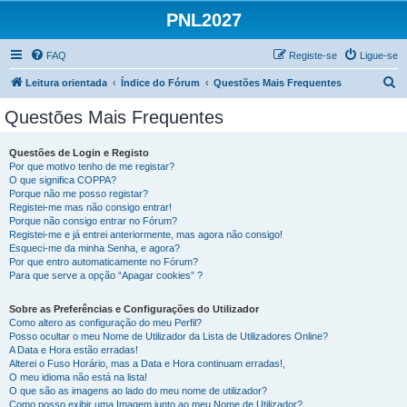
PNL2027
FAQ
Registe-se
Ligue-se
P
Leitura orientada
Índice do Fórum
Questões Mais Frequentes
e
Questões Mais Frequentes
s
q
Questões de Login e Registo
Por que motivo tenho de me registar?
u
O que significa COPPA?
i
Porque não me posso registar?
Registei-me mas não consigo entrar!
s
Porque não consigo entrar no Fórum?
Registei-me e já entrei anteriormente, mas agora não consigo!
a
Esqueci-me da minha Senha, e agora?
r
Por que entro automaticamente no Fórum?
Para que serve a opção “Apagar cookies” ?
Sobre as Preferências e Configurações do Utilizador
Como altero as configuração do meu Perfil?
Posso ocultar o meu Nome de Utilizador da Lista de Utilizadores Online?
A Data e Hora estão erradas!
Alterei o Fuso Horário, mas a Data e Hora continuam erradas!,
O meu idioma não está na lista!
O que são as imagens ao lado do meu nome de utilizador?
Como posso exibir uma Imagem junto ao meu Nome de Utilizador?