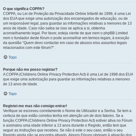
O que significa COPPA?
COPPA, ou Lei de Proteção da Privacidade Online Infantil de 1998, é uma Lei
dos EUA que exige uma autorização dos encarregados de educação, ou de
um responsável legal, para guardar as informações relativas a menores de 13
anos de idade. Caso não saiba se isso se aplica a si, obtenha
aconselhamento legal. Por favor, esteja ciente de que nem o phpBB Limited
nem o fundador deste fórum o pode aconselhar em termos legais, à exceção
da questão “Quem devo contactar em caso de abusos e/ou assuntos legais
relacionados com este fórum?”.
Topo
Porque não me posso registar?
A COPPA (Childrens Online Privacy Protection Act) é uma Lei de 1998 dos EUA
que exige uma autorização para guardar as informações relativas a menores
de 13 anos de idade.
Topo
Registei-me mas não consigo entrar!
Verifique se escreveu corretamente o Nome de Utilizador e a Senha. Se tem a
certeza de que estão corretos tenha em atenção um de dois fatores. Se a
função COPPA (Childrens Online Privacy Protection Act) estiver ativa no Fórum
e assinalou uma idade inferior a 13 anos durante o Registo, então tem que
seguir as instruções que recebeu. Se não é este o seu caso, então o seu
Registo ainda não se encontra ativado. Alguns Fóruns obrigam à ativação dos