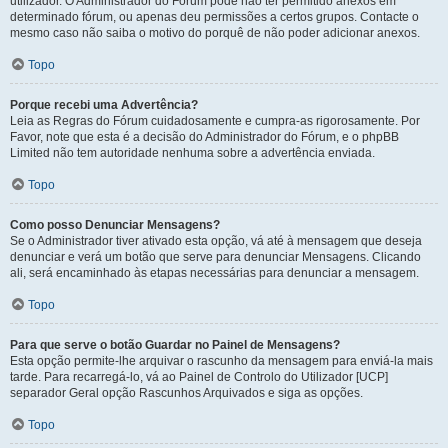
utilizador. O Administrador do Fórum pode não ter permitido anexos em
determinado fórum, ou apenas deu permissões a certos grupos. Contacte o
mesmo caso não saiba o motivo do porquê de não poder adicionar anexos.
Topo
Porque recebi uma Advertência?
Leia as Regras do Fórum cuidadosamente e cumpra-as rigorosamente. Por
Favor, note que esta é a decisão do Administrador do Fórum, e o phpBB
Limited não tem autoridade nenhuma sobre a advertência enviada.
Topo
Como posso Denunciar Mensagens?
Se o Administrador tiver ativado esta opção, vá até à mensagem que deseja
denunciar e verá um botão que serve para denunciar Mensagens. Clicando
ali, será encaminhado às etapas necessárias para denunciar a mensagem.
Topo
Para que serve o botão Guardar no Painel de Mensagens?
Esta opção permite-lhe arquivar o rascunho da mensagem para enviá-la mais
tarde. Para recarregá-lo, vá ao Painel de Controlo do Utilizador [UCP]
separador Geral opção Rascunhos Arquivados e siga as opções.
Topo