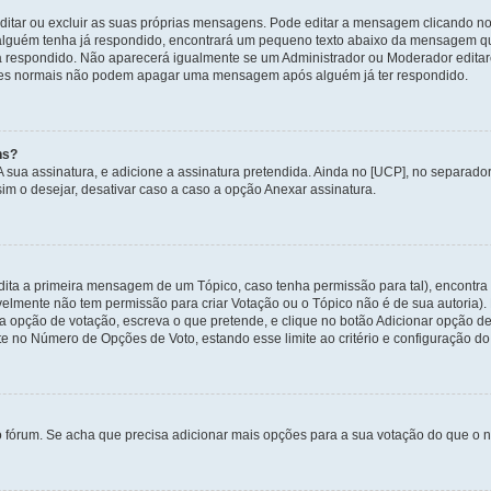
itar ou excluir as suas próprias mensagens. Pode editar a mensagem clicando no
alguém tenha já respondido, encontrará um pequeno texto abaixo da mensagem qu
ha respondido. Não aparecerá igualmente se um Administrador ou Moderador edit
izadores normais não podem apagar uma mensagem após alguém já ter respondido.
ns?
 A sua assinatura, e adicione a assinatura pretendida. Ainda no [UCP], no separa
m o desejar, desativar caso a caso a opção Anexar assinatura.
ita a primeira mensagem de um Tópico, caso tenha permissão para tal), encontra n
avelmente não tem permissão para criar Votação ou o Tópico não é de sua autoria)
opção de votação, escreva o que pretende, e clique no botão Adicionar opção de
ite no Número de Opções de Voto, estando esse limite ao critério e configuração do
o fórum. Se acha que precisa adicionar mais opções para a sua votação do que o n