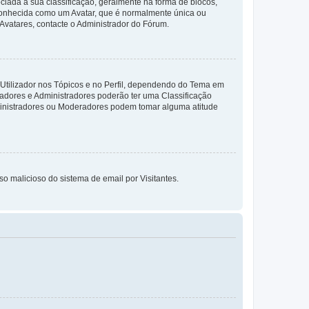
da à sua classificação, geralmente na forma de blocos,
 conhecida como um Avatar, que é normalmente única ou
 Avatares, contacte o Administrador do Fórum.
 Utilizador nos Tópicos e no Perfil, dependendo do Tema em
radores e Administradores poderão ter uma Classificação
ministradores ou Moderadores podem tomar alguma atitude
so malicioso do sistema de email por Visitantes.