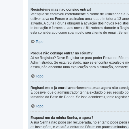
Registei-me mas não consigo entrar!
Verifique se escreveu corretamente o Nome de Utilizador e a S
estiver ativa no Fórum e assinalou uma idade inferior a 13 an
ativado. Alguns Fóruns obrigam à ativação dos novos Registos. 
informação é fornecida aos novos Utilizadores durante o Regi
está considerado como spam pelo seu cliente de email. Se tem 
Topo
Porque não consigo entrar no Fórum?
Já se Registou? Deve Registar-se para poder Entrar no Fórum.
Administrador. Se está registado, não se encontra expulso e 
assim, não encontra uma explicação para a situação, contacte
Topo
Registei-me e já entrei anteriormente, mas agora não consi
É possível que o administrador tenha excluído o seu registo 
tamanho da Base de Dados. Se isso aconteceu, tente registar-s
Topo
Esqueci-me da minha Senha, e agora?
A sua Senha não pode ser recuperada, no entanto pode pedir 
as instruções, e voltará a entrar no Fórum em poucos minuto