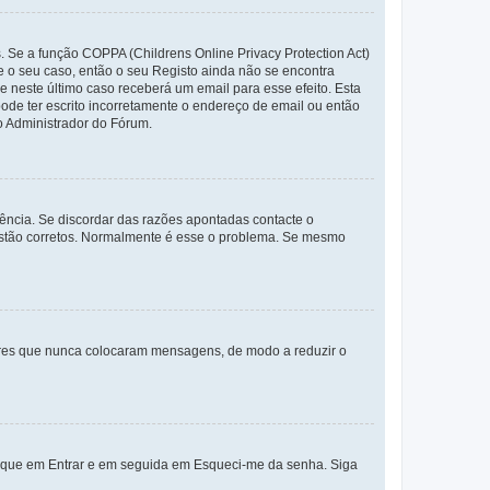
. Se a função COPPA (Childrens Online Privacy Protection Act)
te o seu caso, então o seu Registo ainda não se encontra
ue neste último caso receberá um email para esse efeito. Esta
ode ter escrito incorretamente o endereço de email ou então
o Administrador do Fórum.
ência. Se discordar das razões apontadas contacte o
 estão corretos. Normalmente é esse o problema. Se mesmo
adores que nunca colocaram mensagens, de modo a reduzir o
lique em Entrar e em seguida em Esqueci-me da senha. Siga