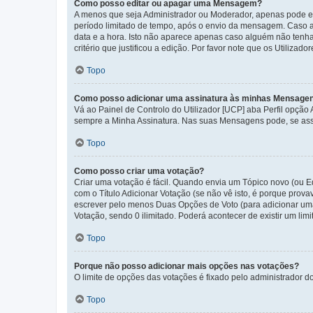
Como posso editar ou apagar uma Mensagem?
A menos que seja Administrador ou Moderador, apenas pode ed
período limitado de tempo, após o envio da mensagem. Caso 
data e a hora. Isto não aparece apenas caso alguém não ten
critério que justificou a edição. Por favor note que os Util
Topo
Como posso adicionar uma assinatura às minhas Mensage
Vá ao Painel de Controlo do Utilizador [UCP] aba Perfil opção
sempre a Minha Assinatura. Nas suas Mensagens pode, se assi
Topo
Como posso criar uma votação?
Criar uma votação é fácil. Quando envia um Tópico novo (ou Ed
com o Título Adicionar Votação (se não vê isto, é porque prov
escrever pelo menos Duas Opções de Voto (para adicionar uma 
Votação, sendo 0 ilimitado. Poderá acontecer de existir um lim
Topo
Porque não posso adicionar mais opções nas votações?
O limite de opções das votações é fixado pelo administrador d
Topo