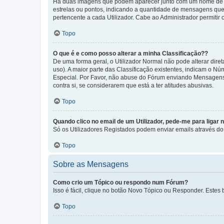
Há duas imagens que podem aparecer junto com um nome de U
estrelas ou pontos, indicando a quantidade de mensagens que
pertencente a cada Utilizador. Cabe ao Administrador permitir 
Topo
O que é e como posso alterar a minha Classificação??
De uma forma geral, o Utilizador Normal não pode alterar dir
uso). A maior parte das Classificação existentes, indicam o N
Especial. Por Favor, não abuse do Fórum enviando Mensagens
contra si, se considerarem que está a ter atitudes abusivas.
Topo
Quando clico no email de um Utilizador, pede-me para ligar 
Só os Utilizadores Registados podem enviar emails através do f
Topo
Sobre as Mensagens
Como crio um Tópico ou respondo num Fórum?
Isso é fácil, clique no botão Novo Tópico ou Responder. Estes 
Topo