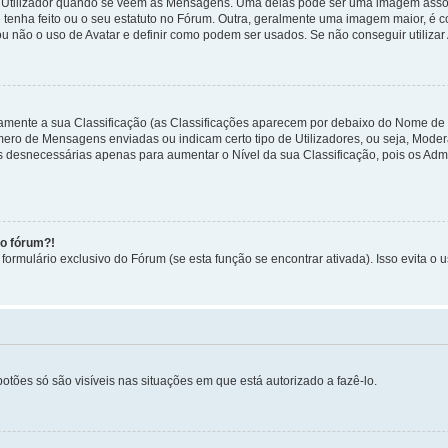
tilizador quando se veem as Mensagens. Uma delas pode ser uma imagem associa
 tenha feito ou o seu estatuto no Fórum. Outra, geralmente uma imagem maior, é
ou não o uso de Avatar e definir como podem ser usados. Se não conseguir utilizar
etamente a sua Classificação (as Classificações aparecem por debaixo do Nome de
úmero de Mensagens enviadas ou indicam certo tipo de Utilizadores, ou seja, Mode
 desnecessárias apenas para aumentar o Nível da sua Classificação, pois os Ad
no fórum?!
ormulário exclusivo do Fórum (se esta função se encontrar ativada). Isso evita o u
botões só são visíveis nas situações em que está autorizado a fazê-lo.