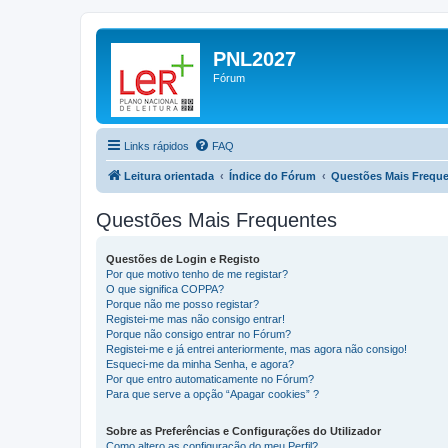
PNL2027
Fórum
Links rápidos
FAQ
Leitura orientada
Índice do Fórum
Questões Mais Frequ
Questões Mais Frequentes
Questões de Login e Registo
Por que motivo tenho de me registar?
O que significa COPPA?
Porque não me posso registar?
Registei-me mas não consigo entrar!
Porque não consigo entrar no Fórum?
Registei-me e já entrei anteriormente, mas agora não consigo!
Esqueci-me da minha Senha, e agora?
Por que entro automaticamente no Fórum?
Para que serve a opção “Apagar cookies” ?
Sobre as Preferências e Configurações do Utilizador
Como altero as configuração do meu Perfil?