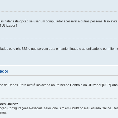
inalar esta opção se usar um computador acessível a outras pessoas. Isso evita 
 Utilizador ]
iados pelo phpBB3 e que servem para o manter ligado e autenticado, e permitem 
zador
de Dados. Para alterá-las aceda ao Painel de Controlo do Utilizador [UCP], aba P
ores Online?
 opção Configurações Pessoais, selecione Sim em Ocultar o meu estado Online. De
tema.