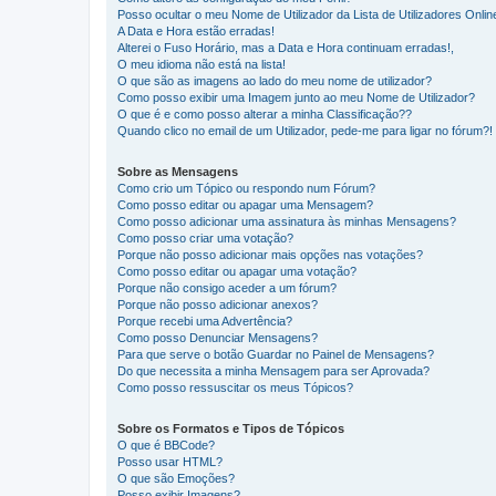
Posso ocultar o meu Nome de Utilizador da Lista de Utilizadores Onlin
A Data e Hora estão erradas!
Alterei o Fuso Horário, mas a Data e Hora continuam erradas!,
O meu idioma não está na lista!
O que são as imagens ao lado do meu nome de utilizador?
Como posso exibir uma Imagem junto ao meu Nome de Utilizador?
O que é e como posso alterar a minha Classificação??
Quando clico no email de um Utilizador, pede-me para ligar no fórum?!
Sobre as Mensagens
Como crio um Tópico ou respondo num Fórum?
Como posso editar ou apagar uma Mensagem?
Como posso adicionar uma assinatura às minhas Mensagens?
Como posso criar uma votação?
Porque não posso adicionar mais opções nas votações?
Como posso editar ou apagar uma votação?
Porque não consigo aceder a um fórum?
Porque não posso adicionar anexos?
Porque recebi uma Advertência?
Como posso Denunciar Mensagens?
Para que serve o botão Guardar no Painel de Mensagens?
Do que necessita a minha Mensagem para ser Aprovada?
Como posso ressuscitar os meus Tópicos?
Sobre os Formatos e Tipos de Tópicos
O que é BBCode?
Posso usar HTML?
O que são Emoções?
Posso exibir Imagens?