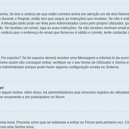
enha. Se tem a certeza de que estão corretos tenha em atenção um de dois fatores
os durante o Registo, então tem que seguir as instruções que recebeu. Se não é es
A Ativação tanto pode ser feita pelo Administrador como pelo próprio Utilizador, q
sto. Se recebeu um email, siga as suas instruções. Se não recebeu nenhum email p
certeza que o endereço de email que forneceu é válido e correto, tente contactar 
 Foi expulso? Se foi expulso deverá receber uma Mensagem a informá-lo da ocorr
mesmo assim não conseguir entrar, verifique se o seu Nome de Utilizador e Senha
 o Administrador porque pode haver alguma configuração errada no Sistema.
go!
por algum motivo. Além disso, há administradores que removem registos de utiliz
e novamente e ser participativo no fórum.
uma nova. Proceda como que se estivesse a entrar no Fórum pela primeira vez. C
s, com uma Senha nova.