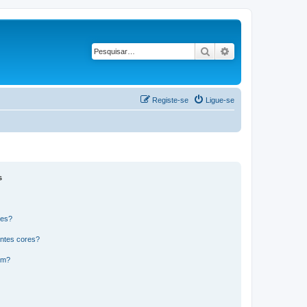
Pesquisar
Pesquisa avançad
Registe-se
Ligue-se
s
res?
ntes cores?
um?