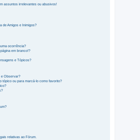
m assuntos irrelevantes ou abusivos!
a de Amigos e Inimigos?
huma ocorrência?
 página em branco!?
ensagens e Tópicos?
os e Observar?
 tópico ou para marcá-lo como favorito?
ico?
s?
órum?
gais relativas ao Fórum.