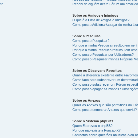
e?
Recebi de alguém neste Fórum um email co
Sobre os Amigos e Inimigos
O que é a Lista de Amigos e Inimigos?
Como posso Adicionar/apagar de minha List
Sobre a Pesquisa
Como posso Pesquisar?
Por que a minha Pesquisa resultou em nen
Por que a minha Pesquisa resultou em uma
Como posso Pesquisar por Utilizadores?
Como posso Pesquisar minhas Próprias M
Sobre os Observar e Favoritos
Qual é a diferença existente entre Favorit
Como faço para subscrever um determinado
Como posso subscrever um Fórum específ
Como posso apagar as minhas Subscriçõe
Sobre os Anexos
Quais os Anexos que são permitidos no F
Como posso encontrar Anexos que enviei?
Sobre o Sistema phpBB3
Quem Escreveu o phpBB?
Por que não existe a Função X?
Contactos sobre questões abusivas e/ou ile