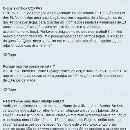
O que significa COPPA?
COPPA, ou Lei de Proteção da Privacidade Online Infantil de 1998, é uma Lei
dos EUA que exige uma autorização dos encarregados de educação, ou de
um responsável legal, para guardar as informações relativas a menores de 13
anos de idade. Caso não saiba se isso se aplica a si, obtenha
aconselhamento legal. Por favor, esteja ciente de que nem o phpBB Limited
nem o fundador deste fórum o pode aconselhar em termos legais, à exceção
da questão “Quem devo contactar em caso de abusos e/ou assuntos legais
relacionados com este fórum?”.
Topo
Porque não me posso registar?
A COPPA (Childrens Online Privacy Protection Act) é uma Lei de 1998 dos EUA
que exige uma autorização para guardar as informações relativas a menores
de 13 anos de idade.
Topo
Registei-me mas não consigo entrar!
Verifique se escreveu corretamente o Nome de Utilizador e a Senha. Se tem a
certeza de que estão corretos tenha em atenção um de dois fatores. Se a
função COPPA (Childrens Online Privacy Protection Act) estiver ativa no Fórum
e assinalou uma idade inferior a 13 anos durante o Registo, então tem que
seguir as instruções que recebeu. Se não é este o seu caso, então o seu
Registo ainda não se encontra ativado. Alguns Fóruns obrigam à ativação dos