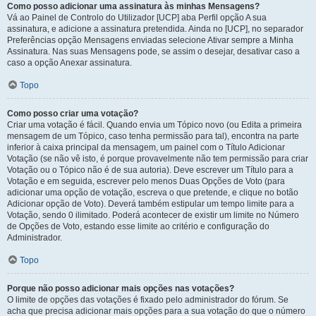
Como posso adicionar uma assinatura às minhas Mensagens?
Vá ao Painel de Controlo do Utilizador [UCP] aba Perfil opção A sua
assinatura, e adicione a assinatura pretendida. Ainda no [UCP], no separador
Preferências opção Mensagens enviadas selecione Ativar sempre a Minha
Assinatura. Nas suas Mensagens pode, se assim o desejar, desativar caso a
caso a opção Anexar assinatura.
Topo
Como posso criar uma votação?
Criar uma votação é fácil. Quando envia um Tópico novo (ou Edita a primeira
mensagem de um Tópico, caso tenha permissão para tal), encontra na parte
inferior à caixa principal da mensagem, um painel com o Título Adicionar
Votação (se não vê isto, é porque provavelmente não tem permissão para criar
Votação ou o Tópico não é de sua autoria). Deve escrever um Título para a
Votação e em seguida, escrever pelo menos Duas Opções de Voto (para
adicionar uma opção de votação, escreva o que pretende, e clique no botão
Adicionar opção de Voto). Deverá também estipular um tempo limite para a
Votação, sendo 0 ilimitado. Poderá acontecer de existir um limite no Número
de Opções de Voto, estando esse limite ao critério e configuração do
Administrador.
Topo
Porque não posso adicionar mais opções nas votações?
O limite de opções das votações é fixado pelo administrador do fórum. Se
acha que precisa adicionar mais opções para a sua votação do que o número