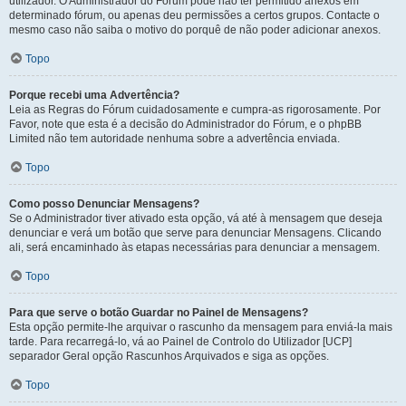
utilizador. O Administrador do Fórum pode não ter permitido anexos em
determinado fórum, ou apenas deu permissões a certos grupos. Contacte o
mesmo caso não saiba o motivo do porquê de não poder adicionar anexos.
Topo
Porque recebi uma Advertência?
Leia as Regras do Fórum cuidadosamente e cumpra-as rigorosamente. Por
Favor, note que esta é a decisão do Administrador do Fórum, e o phpBB
Limited não tem autoridade nenhuma sobre a advertência enviada.
Topo
Como posso Denunciar Mensagens?
Se o Administrador tiver ativado esta opção, vá até à mensagem que deseja
denunciar e verá um botão que serve para denunciar Mensagens. Clicando
ali, será encaminhado às etapas necessárias para denunciar a mensagem.
Topo
Para que serve o botão Guardar no Painel de Mensagens?
Esta opção permite-lhe arquivar o rascunho da mensagem para enviá-la mais
tarde. Para recarregá-lo, vá ao Painel de Controlo do Utilizador [UCP]
separador Geral opção Rascunhos Arquivados e siga as opções.
Topo