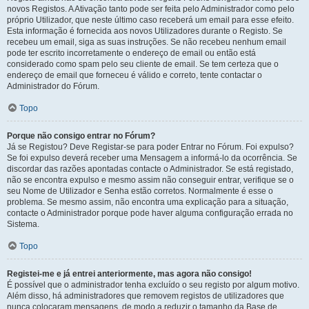
novos Registos. A Ativação tanto pode ser feita pelo Administrador como pelo
próprio Utilizador, que neste último caso receberá um email para esse efeito.
Esta informação é fornecida aos novos Utilizadores durante o Registo. Se
recebeu um email, siga as suas instruções. Se não recebeu nenhum email
pode ter escrito incorretamente o endereço de email ou então está
considerado como spam pelo seu cliente de email. Se tem certeza que o
endereço de email que forneceu é válido e correto, tente contactar o
Administrador do Fórum.
Topo
Porque não consigo entrar no Fórum?
Já se Registou? Deve Registar-se para poder Entrar no Fórum. Foi expulso?
Se foi expulso deverá receber uma Mensagem a informá-lo da ocorrência. Se
discordar das razões apontadas contacte o Administrador. Se está registado,
não se encontra expulso e mesmo assim não conseguir entrar, verifique se o
seu Nome de Utilizador e Senha estão corretos. Normalmente é esse o
problema. Se mesmo assim, não encontra uma explicação para a situação,
contacte o Administrador porque pode haver alguma configuração errada no
Sistema.
Topo
Registei-me e já entrei anteriormente, mas agora não consigo!
É possível que o administrador tenha excluído o seu registo por algum motivo.
Além disso, há administradores que removem registos de utilizadores que
nunca colocaram mensagens, de modo a reduzir o tamanho da Base de