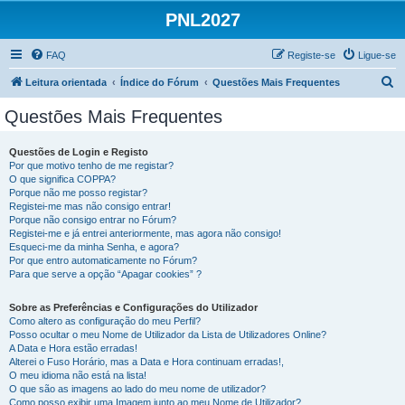
PNL2027
FAQ
Registe-se
Ligue-se
P
Leitura orientada
Índice do Fórum
Questões Mais Frequentes
e
Questões Mais Frequentes
s
q
Questões de Login e Registo
Por que motivo tenho de me registar?
u
O que significa COPPA?
i
Porque não me posso registar?
Registei-me mas não consigo entrar!
s
Porque não consigo entrar no Fórum?
Registei-me e já entrei anteriormente, mas agora não consigo!
a
Esqueci-me da minha Senha, e agora?
r
Por que entro automaticamente no Fórum?
Para que serve a opção “Apagar cookies” ?
Sobre as Preferências e Configurações do Utilizador
Como altero as configuração do meu Perfil?
Posso ocultar o meu Nome de Utilizador da Lista de Utilizadores Online?
A Data e Hora estão erradas!
Alterei o Fuso Horário, mas a Data e Hora continuam erradas!,
O meu idioma não está na lista!
O que são as imagens ao lado do meu nome de utilizador?
Como posso exibir uma Imagem junto ao meu Nome de Utilizador?