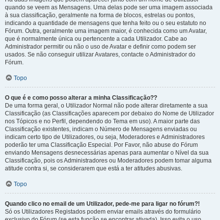
quando se veem as Mensagens. Uma delas pode ser uma imagem associada
à sua classificação, geralmente na forma de blocos, estrelas ou pontos,
indicando a quantidade de mensagens que tenha feito ou o seu estatuto no
Fórum. Outra, geralmente uma imagem maior, é conhecida como um Avatar,
que é normalmente única ou pertencente a cada Utilizador. Cabe ao
Administrador permitir ou não o uso de Avatar e definir como podem ser
usados. Se não conseguir utilizar Avatares, contacte o Administrador do
Fórum.
Topo
O que é e como posso alterar a minha Classificação??
De uma forma geral, o Utilizador Normal não pode alterar diretamente a sua
Classificação (as Classificações aparecem por debaixo do Nome de Utilizador
nos Tópicos e no Perfil, dependendo do Tema em uso). A maior parte das
Classificação existentes, indicam o Número de Mensagens enviadas ou
indicam certo tipo de Utilizadores, ou seja, Moderadores e Administradores
poderão ter uma Classificação Especial. Por Favor, não abuse do Fórum
enviando Mensagens desnecessárias apenas para aumentar o Nível da sua
Classificação, pois os Administradores ou Moderadores podem tomar alguma
atitude contra si, se considerarem que está a ter atitudes abusivas.
Topo
Quando clico no email de um Utilizador, pede-me para ligar no fórum?!
Só os Utilizadores Registados podem enviar emails através do formulário
exclusivo do Fórum (se esta função se encontrar ativada). Isso evita o uso