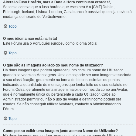
Alterei o Fuso Horário, mas a Data e Hora continuam erradas!,
Se tem a certeza que o fuso horário que escolheu é a [GMT] Dublin,
Edinburgh, Iceland, Lisboa, London, Casablanca é possível que seja devido à
mudança de horário de Verão/Inverno.
Topo
O meu idioma não está na lista!
Este Fórum usa o Português europeu como Idioma oficial.
Topo
O que são as imagens ao lado do meu nome de utilizador?
Há duas imagens que podem aparecer junto com um nome de Utilizador
quando se veem as Mensagens. Uma delas pode ser uma imagem associada
à sua classificação, geralmente na forma de blocos, estrelas ou pontos,
indicando a quantidade de mensagens que tenha feito ou o seu estatuto no
Fórum. Outra, geralmente uma imagem maior, é conhecida como um Avatar,
que é normalmente única ou pertencente a cada Utilizador. Cabe ao
Administrador permitir ou não o uso de Avatar e definir como podem ser
usados. Se não conseguir utilizar Avatares, contacte o Administrador do
Fórum.
Topo
Como posso exibir uma Imagem junto ao meu Nome de Utilizador?
Há duas imagens que podem aparecer junto com um nome de Utilizador