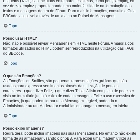
Etiquetas (TAGs) são incluídas entre parêntesis retos, como por [exemplo], em
vez de <exemplo> proporcionando uma maior facilidade na formatação dos
textos e mensagens dentro do Fórum. Para mais informações, consulte o Guia
BBCode, acessível através de um atalho no Painel de Mensagens.
Topo
Posso usar HTML?
Não, não é possível enviar Mensagens em HTML neste Fórum. A maioria dos
formatos utilizados no HTML podem ser reproduzidos na utilização das TAGs
do BBCode.
Topo
O que são Emoções?
As Emoções, ou Smilies, são pequenas representações gráficas que são
usadas para expressar sentimentos através da utilização de poucos
caracteres. :) quer dizer Feliz, :( quer dizer Triste. A lista completa de pode ser
vista no formulário junto à caixa de cada mensagem. Evite o uso excessivo de
Emoções, já que podem tornar uma Mensagem ilegível, podendo o
Administrador ou um Moderador excluí-las ou apagar a mensagem inteira.
Topo
Posso exibir Imagens?
Regra geral pode incluir imagens nas suas Mensagens. No entanto não existe
forma de as armazenar usando o phpBB. Para exibir uma imagem utilize as