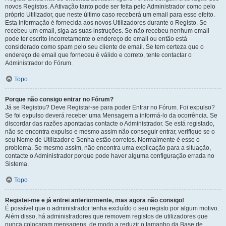
novos Registos. A Ativação tanto pode ser feita pelo Administrador como pelo
próprio Utilizador, que neste último caso receberá um email para esse efeito.
Esta informação é fornecida aos novos Utilizadores durante o Registo. Se
recebeu um email, siga as suas instruções. Se não recebeu nenhum email
pode ter escrito incorretamente o endereço de email ou então está
considerado como spam pelo seu cliente de email. Se tem certeza que o
endereço de email que forneceu é válido e correto, tente contactar o
Administrador do Fórum.
Topo
Porque não consigo entrar no Fórum?
Já se Registou? Deve Registar-se para poder Entrar no Fórum. Foi expulso?
Se foi expulso deverá receber uma Mensagem a informá-lo da ocorrência. Se
discordar das razões apontadas contacte o Administrador. Se está registado,
não se encontra expulso e mesmo assim não conseguir entrar, verifique se o
seu Nome de Utilizador e Senha estão corretos. Normalmente é esse o
problema. Se mesmo assim, não encontra uma explicação para a situação,
contacte o Administrador porque pode haver alguma configuração errada no
Sistema.
Topo
Registei-me e já entrei anteriormente, mas agora não consigo!
É possível que o administrador tenha excluído o seu registo por algum motivo.
Além disso, há administradores que removem registos de utilizadores que
nunca colocaram mensagens, de modo a reduzir o tamanho da Base de