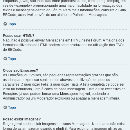
Etiquetas (TAGs) são incluídas entre parêntesis retos, como por [exemplo], em
vez de <exemplo> proporcionando uma maior facilidade na formatação dos
textos e mensagens dentro do Fórum. Para mais informações, consulte o Guia
BBCode, acessível através de um atalho no Painel de Mensagens.
Topo
Posso usar HTML?
Não, não é possível enviar Mensagens em HTML neste Fórum. A maioria dos
formatos utilizados no HTML podem ser reproduzidos na utilização das TAGs
do BBCode.
Topo
O que são Emoções?
As Emoções, ou Smilies, são pequenas representações gráficas que são
usadas para expressar sentimentos através da utilização de poucos
caracteres. :) quer dizer Feliz, :( quer dizer Triste. A lista completa de pode ser
vista no formulário junto à caixa de cada mensagem. Evite o uso excessivo de
Emoções, já que podem tornar uma Mensagem ilegível, podendo o
Administrador ou um Moderador excluí-las ou apagar a mensagem inteira.
Topo
Posso exibir Imagens?
Regra geral pode incluir imagens nas suas Mensagens. No entanto não existe
forma de as armazenar usando o phpBB. Para exibir uma imagem utilize as