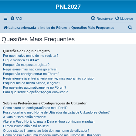
PNL2027
FAQ
Registe-se
Ligue-se
P
Leitura orientada
Índice do Fórum
Questões Mais Frequentes
e
Questões Mais Frequentes
s
q
Questões de Login e Registo
Por que motivo tenho de me registar?
u
O que significa COPPA?
i
Porque não me posso registar?
Registei-me mas não consigo entrar!
s
Porque não consigo entrar no Fórum?
Registei-me e já entrei anteriormente, mas agora não consigo!
a
Esqueci-me da minha Senha, e agora?
r
Por que entro automaticamente no Fórum?
Para que serve a opção “Apagar cookies” ?
Sobre as Preferências e Configurações do Utilizador
Como altero as configuração do meu Perfil?
Posso ocultar o meu Nome de Utilizador da Lista de Utilizadores Online?
A Data e Hora estão erradas!
Alterei o Fuso Horário, mas a Data e Hora continuam erradas!,
O meu idioma não está na lista!
O que são as imagens ao lado do meu nome de utilizador?
Como posso exibir uma Imagem junto ao meu Nome de Utilizador?