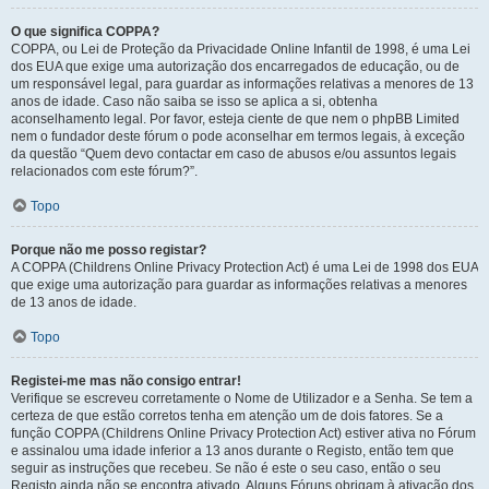
O que significa COPPA?
COPPA, ou Lei de Proteção da Privacidade Online Infantil de 1998, é uma Lei
dos EUA que exige uma autorização dos encarregados de educação, ou de
um responsável legal, para guardar as informações relativas a menores de 13
anos de idade. Caso não saiba se isso se aplica a si, obtenha
aconselhamento legal. Por favor, esteja ciente de que nem o phpBB Limited
nem o fundador deste fórum o pode aconselhar em termos legais, à exceção
da questão “Quem devo contactar em caso de abusos e/ou assuntos legais
relacionados com este fórum?”.
Topo
Porque não me posso registar?
A COPPA (Childrens Online Privacy Protection Act) é uma Lei de 1998 dos EUA
que exige uma autorização para guardar as informações relativas a menores
de 13 anos de idade.
Topo
Registei-me mas não consigo entrar!
Verifique se escreveu corretamente o Nome de Utilizador e a Senha. Se tem a
certeza de que estão corretos tenha em atenção um de dois fatores. Se a
função COPPA (Childrens Online Privacy Protection Act) estiver ativa no Fórum
e assinalou uma idade inferior a 13 anos durante o Registo, então tem que
seguir as instruções que recebeu. Se não é este o seu caso, então o seu
Registo ainda não se encontra ativado. Alguns Fóruns obrigam à ativação dos