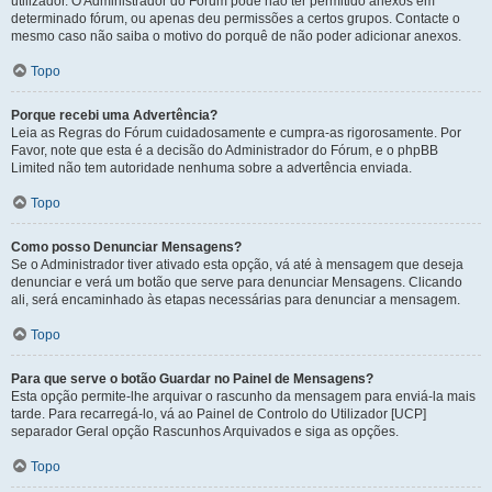
utilizador. O Administrador do Fórum pode não ter permitido anexos em
determinado fórum, ou apenas deu permissões a certos grupos. Contacte o
mesmo caso não saiba o motivo do porquê de não poder adicionar anexos.
Topo
Porque recebi uma Advertência?
Leia as Regras do Fórum cuidadosamente e cumpra-as rigorosamente. Por
Favor, note que esta é a decisão do Administrador do Fórum, e o phpBB
Limited não tem autoridade nenhuma sobre a advertência enviada.
Topo
Como posso Denunciar Mensagens?
Se o Administrador tiver ativado esta opção, vá até à mensagem que deseja
denunciar e verá um botão que serve para denunciar Mensagens. Clicando
ali, será encaminhado às etapas necessárias para denunciar a mensagem.
Topo
Para que serve o botão Guardar no Painel de Mensagens?
Esta opção permite-lhe arquivar o rascunho da mensagem para enviá-la mais
tarde. Para recarregá-lo, vá ao Painel de Controlo do Utilizador [UCP]
separador Geral opção Rascunhos Arquivados e siga as opções.
Topo