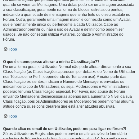
quando se veem as Mensagens. Uma delas pode ser uma imagem associada
à sua classificação, geralmente na forma de blocos, estrelas ou pontos,
indicando a quantidade de mensagens que tenha feito ou o seu estatuto no
Fórum. Outra, geralmente uma imagem maior, é conhecida como um Avatar,
que é normalmente única ou pertencente a cada Utilizador. Cabe ao
Administrador permitir ou não o uso de Avatar e definir como podem ser
usados. Se não conseguir utilizar Avatares, contacte o Administrador do
Fórum.
Topo
O que é e como posso alterar a minha Classificação??
De uma forma geral, o Utilizador Normal não pode alterar diretamente a sua
Classificação (as Classificações aparecem por debaixo do Nome de Utilizador
nos Tópicos e no Perfil, dependendo do Tema em uso). A maior parte das
Classificação existentes, indicam o Número de Mensagens enviadas ou
indicam certo tipo de Utilizadores, ou seja, Moderadores e Administradores
poderão ter uma Classificação Especial. Por Favor, não abuse do Fórum
enviando Mensagens desnecessárias apenas para aumentar o Nível da sua
Classificação, pois os Administradores ou Moderadores podem tomar alguma
atitude contra si, se considerarem que está a ter atitudes abusivas.
Topo
Quando clico no email de um Utilizador, pede-me para ligar no fórum?!
Só os Utilizadores Registados podem enviar emails através do formulário
exclusivo do Fórum (se esta função se encontrar ativada). Isso evita o uso