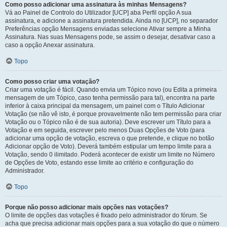
Como posso adicionar uma assinatura às minhas Mensagens?
Vá ao Painel de Controlo do Utilizador [UCP] aba Perfil opção A sua
assinatura, e adicione a assinatura pretendida. Ainda no [UCP], no separador
Preferências opção Mensagens enviadas selecione Ativar sempre a Minha
Assinatura. Nas suas Mensagens pode, se assim o desejar, desativar caso a
caso a opção Anexar assinatura.
Topo
Como posso criar uma votação?
Criar uma votação é fácil. Quando envia um Tópico novo (ou Edita a primeira
mensagem de um Tópico, caso tenha permissão para tal), encontra na parte
inferior à caixa principal da mensagem, um painel com o Título Adicionar
Votação (se não vê isto, é porque provavelmente não tem permissão para criar
Votação ou o Tópico não é de sua autoria). Deve escrever um Título para a
Votação e em seguida, escrever pelo menos Duas Opções de Voto (para
adicionar uma opção de votação, escreva o que pretende, e clique no botão
Adicionar opção de Voto). Deverá também estipular um tempo limite para a
Votação, sendo 0 ilimitado. Poderá acontecer de existir um limite no Número
de Opções de Voto, estando esse limite ao critério e configuração do
Administrador.
Topo
Porque não posso adicionar mais opções nas votações?
O limite de opções das votações é fixado pelo administrador do fórum. Se
acha que precisa adicionar mais opções para a sua votação do que o número