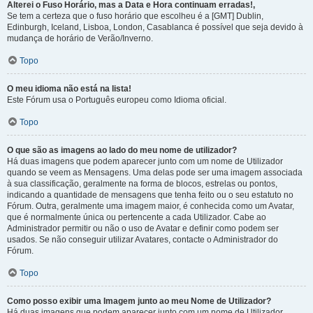
Alterei o Fuso Horário, mas a Data e Hora continuam erradas!,
Se tem a certeza que o fuso horário que escolheu é a [GMT] Dublin,
Edinburgh, Iceland, Lisboa, London, Casablanca é possível que seja devido à
mudança de horário de Verão/Inverno.
Topo
O meu idioma não está na lista!
Este Fórum usa o Português europeu como Idioma oficial.
Topo
O que são as imagens ao lado do meu nome de utilizador?
Há duas imagens que podem aparecer junto com um nome de Utilizador
quando se veem as Mensagens. Uma delas pode ser uma imagem associada
à sua classificação, geralmente na forma de blocos, estrelas ou pontos,
indicando a quantidade de mensagens que tenha feito ou o seu estatuto no
Fórum. Outra, geralmente uma imagem maior, é conhecida como um Avatar,
que é normalmente única ou pertencente a cada Utilizador. Cabe ao
Administrador permitir ou não o uso de Avatar e definir como podem ser
usados. Se não conseguir utilizar Avatares, contacte o Administrador do
Fórum.
Topo
Como posso exibir uma Imagem junto ao meu Nome de Utilizador?
Há duas imagens que podem aparecer junto com um nome de Utilizador