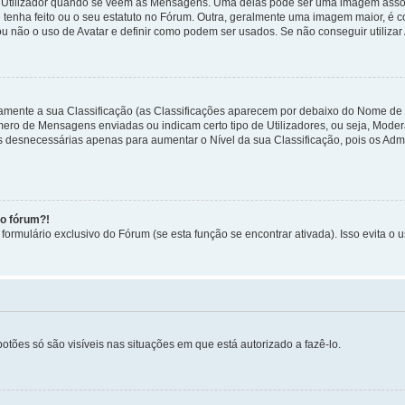
tilizador quando se veem as Mensagens. Uma delas pode ser uma imagem associa
 tenha feito ou o seu estatuto no Fórum. Outra, geralmente uma imagem maior, é
ou não o uso de Avatar e definir como podem ser usados. Se não conseguir utilizar
etamente a sua Classificação (as Classificações aparecem por debaixo do Nome de
úmero de Mensagens enviadas ou indicam certo tipo de Utilizadores, ou seja, Mode
 desnecessárias apenas para aumentar o Nível da sua Classificação, pois os Ad
no fórum?!
ormulário exclusivo do Fórum (se esta função se encontrar ativada). Isso evita o u
botões só são visíveis nas situações em que está autorizado a fazê-lo.