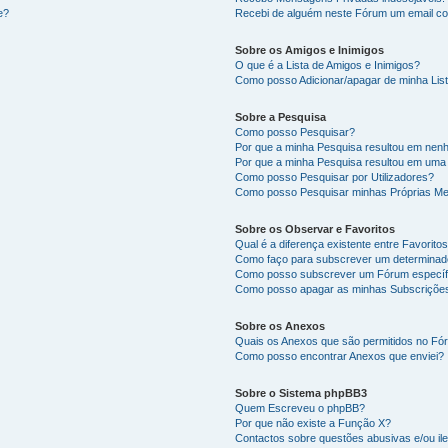
e?
Recebi de alguém neste Fórum um email co
Sobre os Amigos e Inimigos
O que é a Lista de Amigos e Inimigos?
Como posso Adicionar/apagar de minha List
Sobre a Pesquisa
Como posso Pesquisar?
Por que a minha Pesquisa resultou em nen
Por que a minha Pesquisa resultou em uma
Como posso Pesquisar por Utilizadores?
Como posso Pesquisar minhas Próprias M
Sobre os Observar e Favoritos
Qual é a diferença existente entre Favorit
Como faço para subscrever um determinado
Como posso subscrever um Fórum específ
Como posso apagar as minhas Subscriçõe
Sobre os Anexos
Quais os Anexos que são permitidos no F
Como posso encontrar Anexos que enviei?
Sobre o Sistema phpBB3
Quem Escreveu o phpBB?
Por que não existe a Função X?
Contactos sobre questões abusivas e/ou ile