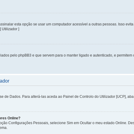
inalar esta opção se usar um computador acessível a outras pessoas. Isso evita 
 Utilizador ]
iados pelo phpBB3 e que servem para o manter ligado e autenticado, e permitem 
zador
de Dados. Para alterá-las aceda ao Painel de Controlo do Utilizador [UCP], aba P
ores Online?
 opção Configurações Pessoais, selecione Sim em Ocultar o meu estado Online. De
tema.