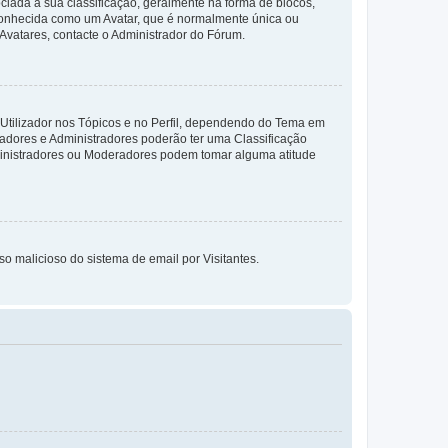
da à sua classificação, geralmente na forma de blocos,
 conhecida como um Avatar, que é normalmente única ou
 Avatares, contacte o Administrador do Fórum.
 Utilizador nos Tópicos e no Perfil, dependendo do Tema em
radores e Administradores poderão ter uma Classificação
ministradores ou Moderadores podem tomar alguma atitude
so malicioso do sistema de email por Visitantes.