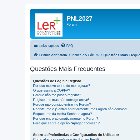
PNL2027
Fórum
Links rápidos
FAQ
Leitura orientada
Índice do Fórum
Questões Mais Frequ
Questões Mais Frequentes
Questões de Login e Registo
Por que motivo tenho de me registar?
O que significa COPPA?
Porque não me posso registar?
Registei-me mas não consigo entrar!
Porque não consigo entrar no Fórum?
Registei-me e já entrei anteriormente, mas agora não consigo!
Esqueci-me da minha Senha, e agora?
Por que entro automaticamente no Fórum?
Para que serve a opção “Apagar cookies” ?
Sobre as Preferências e Configurações do Utilizador
Como altero as configuração do meu Perfil?