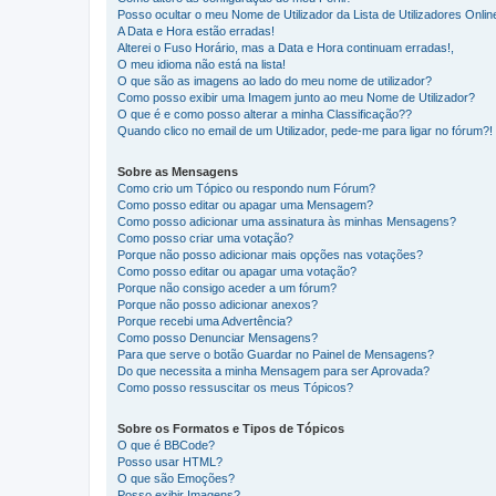
Posso ocultar o meu Nome de Utilizador da Lista de Utilizadores Onlin
A Data e Hora estão erradas!
Alterei o Fuso Horário, mas a Data e Hora continuam erradas!,
O meu idioma não está na lista!
O que são as imagens ao lado do meu nome de utilizador?
Como posso exibir uma Imagem junto ao meu Nome de Utilizador?
O que é e como posso alterar a minha Classificação??
Quando clico no email de um Utilizador, pede-me para ligar no fórum?!
Sobre as Mensagens
Como crio um Tópico ou respondo num Fórum?
Como posso editar ou apagar uma Mensagem?
Como posso adicionar uma assinatura às minhas Mensagens?
Como posso criar uma votação?
Porque não posso adicionar mais opções nas votações?
Como posso editar ou apagar uma votação?
Porque não consigo aceder a um fórum?
Porque não posso adicionar anexos?
Porque recebi uma Advertência?
Como posso Denunciar Mensagens?
Para que serve o botão Guardar no Painel de Mensagens?
Do que necessita a minha Mensagem para ser Aprovada?
Como posso ressuscitar os meus Tópicos?
Sobre os Formatos e Tipos de Tópicos
O que é BBCode?
Posso usar HTML?
O que são Emoções?
Posso exibir Imagens?