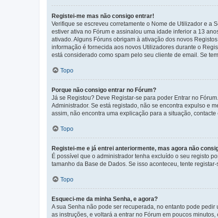
Registei-me mas não consigo entrar!
Verifique se escreveu corretamente o Nome de Utilizador e a S
estiver ativa no Fórum e assinalou uma idade inferior a 13 an
ativado. Alguns Fóruns obrigam à ativação dos novos Registos. 
informação é fornecida aos novos Utilizadores durante o Regi
está considerado como spam pelo seu cliente de email. Se tem 
Topo
Porque não consigo entrar no Fórum?
Já se Registou? Deve Registar-se para poder Entrar no Fórum.
Administrador. Se está registado, não se encontra expulso e 
assim, não encontra uma explicação para a situação, contacte
Topo
Registei-me e já entrei anteriormente, mas agora não consi
É possível que o administrador tenha excluído o seu registo 
tamanho da Base de Dados. Se isso aconteceu, tente registar-s
Topo
Esqueci-me da minha Senha, e agora?
A sua Senha não pode ser recuperada, no entanto pode pedir 
as instruções, e voltará a entrar no Fórum em poucos minuto