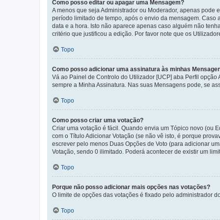
Como posso editar ou apagar uma Mensagem?
A menos que seja Administrador ou Moderador, apenas pode ed
período limitado de tempo, após o envio da mensagem. Caso 
data e a hora. Isto não aparece apenas caso alguém não ten
critério que justificou a edição. Por favor note que os Util
Topo
Como posso adicionar uma assinatura às minhas Mensage
Vá ao Painel de Controlo do Utilizador [UCP] aba Perfil opção
sempre a Minha Assinatura. Nas suas Mensagens pode, se assi
Topo
Como posso criar uma votação?
Criar uma votação é fácil. Quando envia um Tópico novo (ou Ed
com o Título Adicionar Votação (se não vê isto, é porque prov
escrever pelo menos Duas Opções de Voto (para adicionar uma 
Votação, sendo 0 ilimitado. Poderá acontecer de existir um lim
Topo
Porque não posso adicionar mais opções nas votações?
O limite de opções das votações é fixado pelo administrador d
Topo