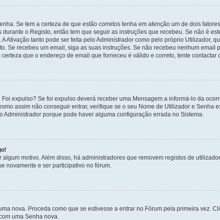
enha. Se tem a certeza de que estão corretos tenha em atenção um de dois fatores
os durante o Registo, então tem que seguir as instruções que recebeu. Se não é es
A Ativação tanto pode ser feita pelo Administrador como pelo próprio Utilizador, q
sto. Se recebeu um email, siga as suas instruções. Se não recebeu nenhum email p
certeza que o endereço de email que forneceu é válido e correto, tente contactar 
 Foi expulso? Se foi expulso deverá receber uma Mensagem a informá-lo da ocorr
mesmo assim não conseguir entrar, verifique se o seu Nome de Utilizador e Senha
 o Administrador porque pode haver alguma configuração errada no Sistema.
go!
por algum motivo. Além disso, há administradores que removem registos de utiliz
e novamente e ser participativo no fórum.
uma nova. Proceda como que se estivesse a entrar no Fórum pela primeira vez. C
s, com uma Senha nova.