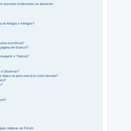
m assuntos irrelevantes ou abusivos!
a de Amigos e Inimigos?
huma ocorrência?
 página em branco!?
ensagens e Tópicos?
os e Observar?
 tópico ou para marcá-lo como favorito?
ico?
s?
órum?
gais relativas ao Fórum.