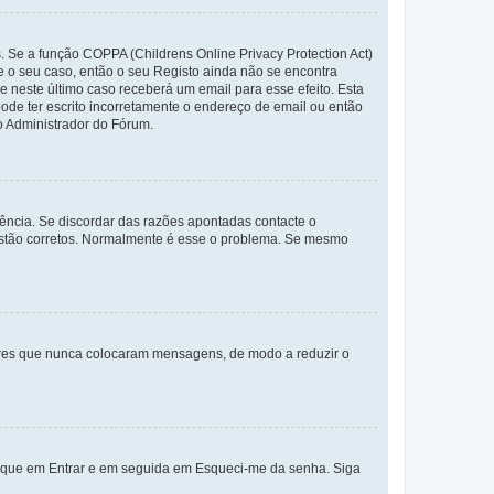
. Se a função COPPA (Childrens Online Privacy Protection Act)
te o seu caso, então o seu Registo ainda não se encontra
ue neste último caso receberá um email para esse efeito. Esta
ode ter escrito incorretamente o endereço de email ou então
o Administrador do Fórum.
ência. Se discordar das razões apontadas contacte o
 estão corretos. Normalmente é esse o problema. Se mesmo
adores que nunca colocaram mensagens, de modo a reduzir o
lique em Entrar e em seguida em Esqueci-me da senha. Siga