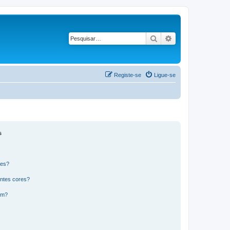
Pesquisar
Pesquisa avançad
Registe-se
Ligue-se
s
res?
ntes cores?
um?