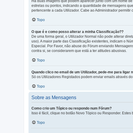
Há duas imagens que podem aparecer junto com um nome de U
estrelas ou pontos, indicando a quantidade de mensagens que
pertencente a cada Utilizador. Cabe ao Administrador permitir 
Topo
O que é e como posso alterar a minha Classificação??
De uma forma geral, o Utilizador Normal não pode alterar dir
uso). A maior parte das Classificação existentes, indicam o N
Especial. Por Favor, não abuse do Fórum enviando Mensagens
contra si, se considerarem que está a ter atitudes abusivas.
Topo
Quando clico no email de um Utilizador, pede-me para ligar 
Só os Utilizadores Registados podem enviar emails através do f
Topo
Sobre as Mensagens
Como crio um Tópico ou respondo num Fórum?
Isso é fácil, clique no botão Novo Tópico ou Responder. Estes 
Topo