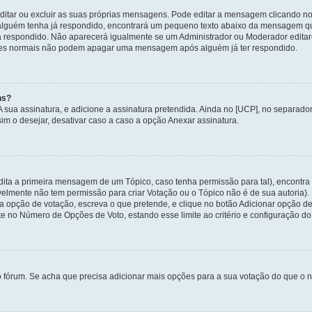
itar ou excluir as suas próprias mensagens. Pode editar a mensagem clicando no
alguém tenha já respondido, encontrará um pequeno texto abaixo da mensagem qu
ha respondido. Não aparecerá igualmente se um Administrador ou Moderador edit
izadores normais não podem apagar uma mensagem após alguém já ter respondido.
ns?
 A sua assinatura, e adicione a assinatura pretendida. Ainda no [UCP], no separa
m o desejar, desativar caso a caso a opção Anexar assinatura.
ita a primeira mensagem de um Tópico, caso tenha permissão para tal), encontra n
avelmente não tem permissão para criar Votação ou o Tópico não é de sua autoria)
opção de votação, escreva o que pretende, e clique no botão Adicionar opção de
ite no Número de Opções de Voto, estando esse limite ao critério e configuração do
o fórum. Se acha que precisa adicionar mais opções para a sua votação do que o n