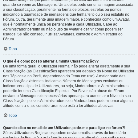
quando se veem as Mensagens. Uma delas pode ser uma imagem associada
à sua classificação, geralmente na forma de blocos, estrelas ou pontos,
indicando a quantidade de mensagens que tenha feito ou o seu estatuto no
Fórum. Outra, geralmente uma imagem maior, é conhecida como um Avatar,
que é normalmente única ou pertencente a cada Utilizador. Cabe ao
Administrador permitir ou não o uso de Avatar e definir como podem ser
usados. Se não conseguir utilizar Avatares, contacte o Administrador do
Fórum.
Topo
O que é e como posso alterar a minha Classificação??
De uma forma geral, o Utilizador Normal não pode alterar diretamente a sua
Classificação (as Classificações aparecem por debaixo do Nome de Utilizador
nos Tópicos e no Perfil, dependendo do Tema em uso). A maior parte das
Classificação existentes, indicam o Número de Mensagens enviadas ou
indicam certo tipo de Utilizadores, ou seja, Moderadores e Administradores
poderão ter uma Classificação Especial. Por Favor, não abuse do Fórum
enviando Mensagens desnecessárias apenas para aumentar o Nível da sua
Classificação, pois os Administradores ou Moderadores podem tomar alguma
atitude contra si, se considerarem que está a ter atitudes abusivas.
Topo
Quando clico no email de um Utilizador, pede-me para ligar no fórum?!
Só os Utilizadores Registados podem enviar emails através do formulário
exclusivo do Fórum (se esta função se encontrar ativada). Isso evita o uso