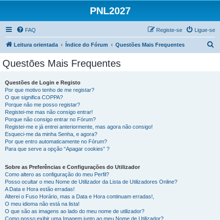
PNL2027
FAQ
Registe-se
Ligue-se
P
Leitura orientada
Índice do Fórum
Questões Mais Frequentes
e
Questões Mais Frequentes
s
q
Questões de Login e Registo
Por que motivo tenho de me registar?
u
O que significa COPPA?
i
Porque não me posso registar?
Registei-me mas não consigo entrar!
s
Porque não consigo entrar no Fórum?
Registei-me e já entrei anteriormente, mas agora não consigo!
a
Esqueci-me da minha Senha, e agora?
r
Por que entro automaticamente no Fórum?
Para que serve a opção “Apagar cookies” ?
Sobre as Preferências e Configurações do Utilizador
Como altero as configuração do meu Perfil?
Posso ocultar o meu Nome de Utilizador da Lista de Utilizadores Online?
A Data e Hora estão erradas!
Alterei o Fuso Horário, mas a Data e Hora continuam erradas!,
O meu idioma não está na lista!
O que são as imagens ao lado do meu nome de utilizador?
Como posso exibir uma Imagem junto ao meu Nome de Utilizador?