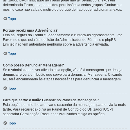
utilizador. O Administrador do Fórum pode não ter permitido anexos em
determinado fórum, ou apenas deu permissões a certos grupos. Contacte o
mesmo caso não saiba o motivo do porquê de não poder adicionar anexos.
Topo
Porque recebi uma Advertência?
Leia as Regras do Fórum cuidadosamente e cumpra-as rigorosamente. Por
Favor, note que esta é a decisão do Administrador do Fórum, e o phpBB
Limited não tem autoridade nenhuma sobre a advertência enviada.
Topo
Como posso Denunciar Mensagens?
Se o Administrador tiver ativado esta opção, vá até à mensagem que deseja
denunciar e verá um botão que serve para denunciar Mensagens. Clicando
ali, será encaminhado às etapas necessárias para denunciar a mensagem.
Topo
Para que serve o botão Guardar no Painel de Mensagens?
Esta opção permite-lhe arquivar o rascunho da mensagem para enviá-la mais
tarde. Para recarregá-lo, vá ao Painel de Controlo do Utilizador [UCP]
separador Geral opção Rascunhos Arquivados e siga as opções.
Topo