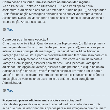
Como posso adicionar uma assinatura às minhas Mensagens?
Vá ao Painel de Controlo do Utilizador [UCP] aba Perfil opção A sua
assinatura, e adicione a assinatura pretendida. Ainda no [UCP], no separador
Preferências opção Mensagens enviadas selecione Ativar sempre a Minha
Assinatura. Nas suas Mensagens pode, se assim o desejar, desativar caso a
caso a opção Anexar assinatura.
Topo
Como posso criar uma votação?
Criar uma votação é fácil. Quando envia um Tópico novo (ou Edita a primeira
mensagem de um Tópico, caso tenha permissão para tal), encontra na parte
inferior à caixa principal da mensagem, um painel com o Título Adicionar
Votação (se não vê isto, é porque provavelmente não tem permissão para criar
Votação ou o Tópico não é de sua autoria). Deve escrever um Título para a
Votação e em seguida, escrever pelo menos Duas Opções de Voto (para
adicionar uma opção de votação, escreva o que pretende, e clique no botão
Adicionar opção de Voto). Deverá também estipular um tempo limite para a
Votação, sendo 0 ilimitado. Poderá acontecer de existir um limite no Número
de Opções de Voto, estando esse limite ao critério e configuração do
Administrador.
Topo
Porque não posso adicionar mais opções nas votações?
O limite de opções das votações é fixado pelo administrador do fórum. Se
acha que precisa adicionar mais opções para a sua votação do que o número