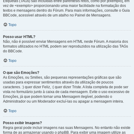
Etiquetas (TAGs) são incluídas entre parêntesis retos, como por [exemplo], em
vez de <exemplo> proporcionando uma maior facilidade na formatação dos
textos e mensagens dentro do Fórum. Para mais informações, consulte o Guia
BBCode, acessível através de um atalho no Painel de Mensagens.
Topo
Posso usar HTML?
Não, não é possível enviar Mensagens em HTML neste Fórum. A maioria dos
formatos utilizados no HTML podem ser reproduzidos na utilização das TAGs
do BBCode.
Topo
O que são Emoções?
As Emoções, ou Smilies, são pequenas representações gráficas que são
usadas para expressar sentimentos através da utilização de poucos
caracteres. :) quer dizer Feliz, :( quer dizer Triste. A lista completa de pode ser
vista no formulário junto à caixa de cada mensagem. Evite o uso excessivo de
Emoções, já que podem tornar uma Mensagem ilegível, podendo o
Administrador ou um Moderador excluí-las ou apagar a mensagem inteira.
Topo
Posso exibir Imagens?
Regra geral pode incluir imagens nas suas Mensagens. No entanto não existe
forma de as armazenar usando o phpBB. Para exibir uma imagem utilize as