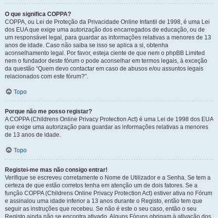
O que significa COPPA?
COPPA, ou Lei de Proteção da Privacidade Online Infantil de 1998, é uma Lei
dos EUA que exige uma autorização dos encarregados de educação, ou de
um responsável legal, para guardar as informações relativas a menores de 13
anos de idade. Caso não saiba se isso se aplica a si, obtenha
aconselhamento legal. Por favor, esteja ciente de que nem o phpBB Limited
nem o fundador deste fórum o pode aconselhar em termos legais, à exceção
da questão “Quem devo contactar em caso de abusos e/ou assuntos legais
relacionados com este fórum?”.
Topo
Porque não me posso registar?
A COPPA (Childrens Online Privacy Protection Act) é uma Lei de 1998 dos EUA
que exige uma autorização para guardar as informações relativas a menores
de 13 anos de idade.
Topo
Registei-me mas não consigo entrar!
Verifique se escreveu corretamente o Nome de Utilizador e a Senha. Se tem a
certeza de que estão corretos tenha em atenção um de dois fatores. Se a
função COPPA (Childrens Online Privacy Protection Act) estiver ativa no Fórum
e assinalou uma idade inferior a 13 anos durante o Registo, então tem que
seguir as instruções que recebeu. Se não é este o seu caso, então o seu
Registo ainda não se encontra ativado. Alguns Fóruns obrigam à ativação dos