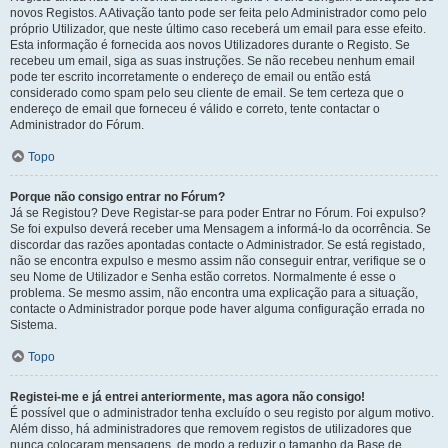
novos Registos. A Ativação tanto pode ser feita pelo Administrador como pelo
próprio Utilizador, que neste último caso receberá um email para esse efeito.
Esta informação é fornecida aos novos Utilizadores durante o Registo. Se
recebeu um email, siga as suas instruções. Se não recebeu nenhum email
pode ter escrito incorretamente o endereço de email ou então está
considerado como spam pelo seu cliente de email. Se tem certeza que o
endereço de email que forneceu é válido e correto, tente contactar o
Administrador do Fórum.
Topo
Porque não consigo entrar no Fórum?
Já se Registou? Deve Registar-se para poder Entrar no Fórum. Foi expulso?
Se foi expulso deverá receber uma Mensagem a informá-lo da ocorrência. Se
discordar das razões apontadas contacte o Administrador. Se está registado,
não se encontra expulso e mesmo assim não conseguir entrar, verifique se o
seu Nome de Utilizador e Senha estão corretos. Normalmente é esse o
problema. Se mesmo assim, não encontra uma explicação para a situação,
contacte o Administrador porque pode haver alguma configuração errada no
Sistema.
Topo
Registei-me e já entrei anteriormente, mas agora não consigo!
É possível que o administrador tenha excluído o seu registo por algum motivo.
Além disso, há administradores que removem registos de utilizadores que
nunca colocaram mensagens, de modo a reduzir o tamanho da Base de