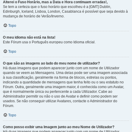
Alterei o Fuso Horário, mas a Data e Hora continuam erradas!,
Se tem a certeza que o fuso horário que escolheu é a [GMT] Dublin,
Edinburgh, Iceland, Lisboa, London, Casablanca é possível que seja devido à
mudança de horário de Verão/Inverno.
Topo
O meu idioma não está na lista!
Este Fórum usa o Português europeu como Idioma oficial.
Topo
O que são as imagens ao lado do meu nome de utilizador?
Há duas imagens que podem aparecer junto com um nome de Utilizador
quando se veem as Mensagens. Uma delas pode ser uma imagem associada
à sua classificação, geralmente na forma de blocos, estrelas ou pontos,
indicando a quantidade de mensagens que tenha feito ou o seu estatuto no
Fórum. Outra, geralmente uma imagem maior, é conhecida como um Avatar,
que é normalmente única ou pertencente a cada Utilizador. Cabe ao
Administrador permitir ou não o uso de Avatar e definir como podem ser
usados. Se não conseguir utilizar Avatares, contacte o Administrador do
Fórum.
Topo
Como posso exibir uma Imagem junto ao meu Nome de Utilizador?
Há duas imagens que podem aparecer junto com um nome de Utilizador