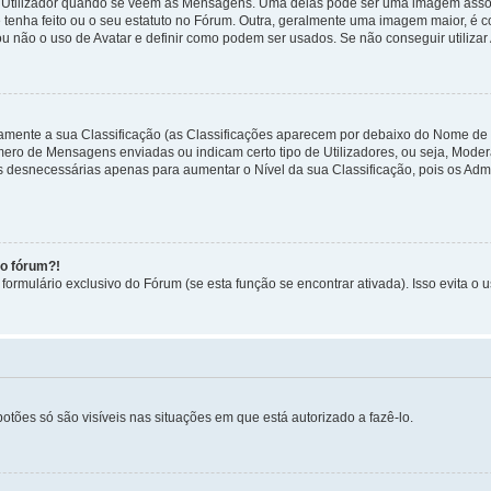
tilizador quando se veem as Mensagens. Uma delas pode ser uma imagem associa
 tenha feito ou o seu estatuto no Fórum. Outra, geralmente uma imagem maior, é
ou não o uso de Avatar e definir como podem ser usados. Se não conseguir utilizar
etamente a sua Classificação (as Classificações aparecem por debaixo do Nome de
úmero de Mensagens enviadas ou indicam certo tipo de Utilizadores, ou seja, Mode
 desnecessárias apenas para aumentar o Nível da sua Classificação, pois os Ad
no fórum?!
ormulário exclusivo do Fórum (se esta função se encontrar ativada). Isso evita o u
botões só são visíveis nas situações em que está autorizado a fazê-lo.