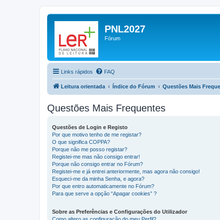
PNL2027
Fórum
Links rápidos
FAQ
Leitura orientada
Índice do Fórum
Questões Mais Frequ
Questões Mais Frequentes
Questões de Login e Registo
Por que motivo tenho de me registar?
O que significa COPPA?
Porque não me posso registar?
Registei-me mas não consigo entrar!
Porque não consigo entrar no Fórum?
Registei-me e já entrei anteriormente, mas agora não consigo!
Esqueci-me da minha Senha, e agora?
Por que entro automaticamente no Fórum?
Para que serve a opção “Apagar cookies” ?
Sobre as Preferências e Configurações do Utilizador
Como altero as configuração do meu Perfil?