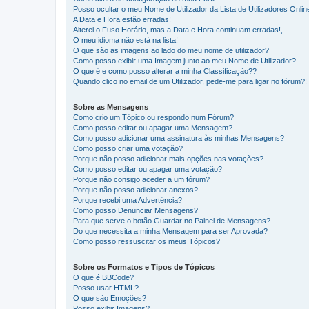
Posso ocultar o meu Nome de Utilizador da Lista de Utilizadores Onlin
A Data e Hora estão erradas!
Alterei o Fuso Horário, mas a Data e Hora continuam erradas!,
O meu idioma não está na lista!
O que são as imagens ao lado do meu nome de utilizador?
Como posso exibir uma Imagem junto ao meu Nome de Utilizador?
O que é e como posso alterar a minha Classificação??
Quando clico no email de um Utilizador, pede-me para ligar no fórum?!
Sobre as Mensagens
Como crio um Tópico ou respondo num Fórum?
Como posso editar ou apagar uma Mensagem?
Como posso adicionar uma assinatura às minhas Mensagens?
Como posso criar uma votação?
Porque não posso adicionar mais opções nas votações?
Como posso editar ou apagar uma votação?
Porque não consigo aceder a um fórum?
Porque não posso adicionar anexos?
Porque recebi uma Advertência?
Como posso Denunciar Mensagens?
Para que serve o botão Guardar no Painel de Mensagens?
Do que necessita a minha Mensagem para ser Aprovada?
Como posso ressuscitar os meus Tópicos?
Sobre os Formatos e Tipos de Tópicos
O que é BBCode?
Posso usar HTML?
O que são Emoções?
Posso exibir Imagens?