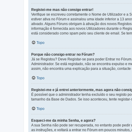
Registei-me mas não consigo entrar!
Verifique se escreveu corretamente o Nome de Utilizador e a S
estiver ativa no Fórum e assinalou uma idade inferior a 13 an
ativado. Alguns Fóruns obrigam à ativação dos novos Registos. 
informação é fornecida aos novos Utilizadores durante o Regi
está considerado como spam pelo seu cliente de email. Se tem 
Topo
Porque não consigo entrar no Fórum?
Já se Registou? Deve Registar-se para poder Entrar no Fórum.
Administrador. Se está registado, não se encontra expulso e 
assim, não encontra uma explicação para a situação, contacte
Topo
Registei-me e já entrei anteriormente, mas agora não consi
É possível que o administrador tenha excluído o seu registo 
tamanho da Base de Dados. Se isso aconteceu, tente registar-s
Topo
Esqueci-me da minha Senha, e agora?
A sua Senha não pode ser recuperada, no entanto pode pedir 
as instruções, e voltará a entrar no Fórum em poucos minuto