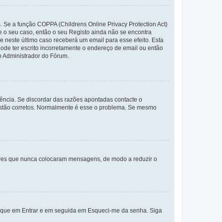
. Se a função COPPA (Childrens Online Privacy Protection Act)
te o seu caso, então o seu Registo ainda não se encontra
ue neste último caso receberá um email para esse efeito. Esta
ode ter escrito incorretamente o endereço de email ou então
o Administrador do Fórum.
ência. Se discordar das razões apontadas contacte o
 estão corretos. Normalmente é esse o problema. Se mesmo
adores que nunca colocaram mensagens, de modo a reduzir o
lique em Entrar e em seguida em Esqueci-me da senha. Siga