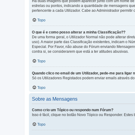
Há duas imagens que podem aparecer junto com um nome de U
estrelas ou pontos, indicando a quantidade de mensagens que
pertencente a cada Utilizador. Cabe ao Administrador permitir 
Topo
O que é e como posso alterar a minha Classificação??
De uma forma geral, o Utilizador Normal não pode alterar dir
uso). A maior parte das Classificação existentes, indicam o N
Especial. Por Favor, não abuse do Fórum enviando Mensagens
contra si, se considerarem que está a ter atitudes abusivas.
Topo
Quando clico no email de um Utilizador, pede-me para ligar 
Só os Utilizadores Registados podem enviar emails através do f
Topo
Sobre as Mensagens
Como crio um Tópico ou respondo num Fórum?
Isso é fácil, clique no botão Novo Tópico ou Responder. Estes 
Topo