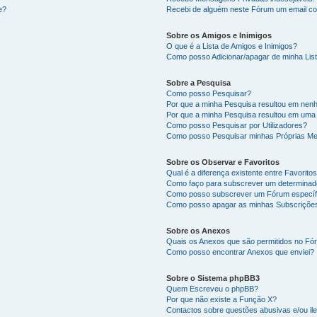
e?
Recebi de alguém neste Fórum um email co
Sobre os Amigos e Inimigos
O que é a Lista de Amigos e Inimigos?
Como posso Adicionar/apagar de minha List
Sobre a Pesquisa
Como posso Pesquisar?
Por que a minha Pesquisa resultou em nen
Por que a minha Pesquisa resultou em uma
Como posso Pesquisar por Utilizadores?
Como posso Pesquisar minhas Próprias M
Sobre os Observar e Favoritos
Qual é a diferença existente entre Favorit
Como faço para subscrever um determinado
Como posso subscrever um Fórum específ
Como posso apagar as minhas Subscriçõe
Sobre os Anexos
Quais os Anexos que são permitidos no F
Como posso encontrar Anexos que enviei?
Sobre o Sistema phpBB3
Quem Escreveu o phpBB?
Por que não existe a Função X?
Contactos sobre questões abusivas e/ou ile