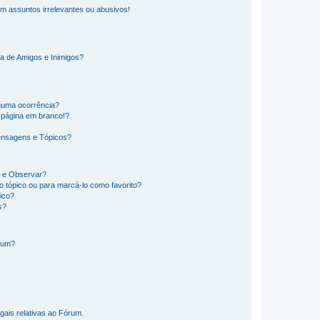
m assuntos irrelevantes ou abusivos!
a de Amigos e Inimigos?
huma ocorrência?
 página em branco!?
ensagens e Tópicos?
os e Observar?
 tópico ou para marcá-lo como favorito?
ico?
s?
órum?
gais relativas ao Fórum.