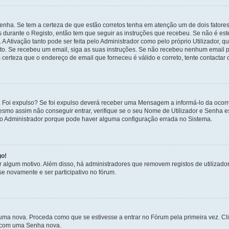
enha. Se tem a certeza de que estão corretos tenha em atenção um de dois fatores
os durante o Registo, então tem que seguir as instruções que recebeu. Se não é es
A Ativação tanto pode ser feita pelo Administrador como pelo próprio Utilizador, q
sto. Se recebeu um email, siga as suas instruções. Se não recebeu nenhum email p
certeza que o endereço de email que forneceu é válido e correto, tente contactar 
 Foi expulso? Se foi expulso deverá receber uma Mensagem a informá-lo da ocorr
mesmo assim não conseguir entrar, verifique se o seu Nome de Utilizador e Senha
 o Administrador porque pode haver alguma configuração errada no Sistema.
go!
por algum motivo. Além disso, há administradores que removem registos de utiliz
e novamente e ser participativo no fórum.
uma nova. Proceda como que se estivesse a entrar no Fórum pela primeira vez. C
s, com uma Senha nova.