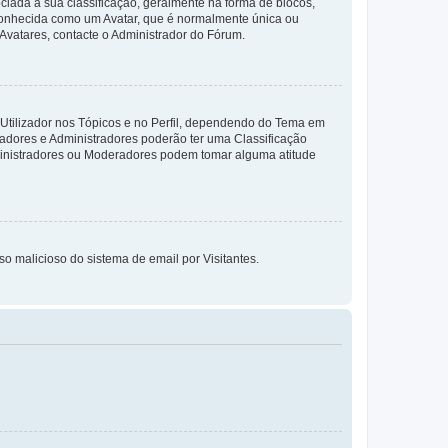
da à sua classificação, geralmente na forma de blocos,
 conhecida como um Avatar, que é normalmente única ou
 Avatares, contacte o Administrador do Fórum.
 Utilizador nos Tópicos e no Perfil, dependendo do Tema em
radores e Administradores poderão ter uma Classificação
ministradores ou Moderadores podem tomar alguma atitude
so malicioso do sistema de email por Visitantes.