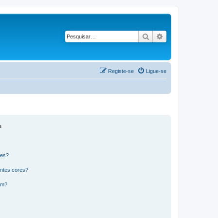
Pesquisar
Pesquisa avançad
Registe-se
Ligue-se
s
res?
ntes cores?
um?