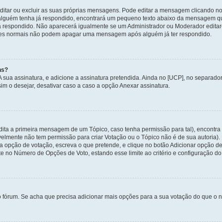
itar ou excluir as suas próprias mensagens. Pode editar a mensagem clicando no
alguém tenha já respondido, encontrará um pequeno texto abaixo da mensagem qu
ha respondido. Não aparecerá igualmente se um Administrador ou Moderador edit
izadores normais não podem apagar uma mensagem após alguém já ter respondido.
ns?
 A sua assinatura, e adicione a assinatura pretendida. Ainda no [UCP], no separa
m o desejar, desativar caso a caso a opção Anexar assinatura.
ita a primeira mensagem de um Tópico, caso tenha permissão para tal), encontra n
avelmente não tem permissão para criar Votação ou o Tópico não é de sua autoria)
opção de votação, escreva o que pretende, e clique no botão Adicionar opção de
ite no Número de Opções de Voto, estando esse limite ao critério e configuração do
o fórum. Se acha que precisa adicionar mais opções para a sua votação do que o n