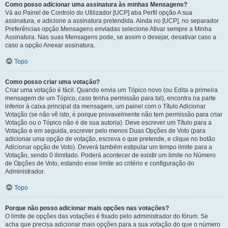
Como posso adicionar uma assinatura às minhas Mensagens?
Vá ao Painel de Controlo do Utilizador [UCP] aba Perfil opção A sua
assinatura, e adicione a assinatura pretendida. Ainda no [UCP], no separador
Preferências opção Mensagens enviadas selecione Ativar sempre a Minha
Assinatura. Nas suas Mensagens pode, se assim o desejar, desativar caso a
caso a opção Anexar assinatura.
Topo
Como posso criar uma votação?
Criar uma votação é fácil. Quando envia um Tópico novo (ou Edita a primeira
mensagem de um Tópico, caso tenha permissão para tal), encontra na parte
inferior à caixa principal da mensagem, um painel com o Título Adicionar
Votação (se não vê isto, é porque provavelmente não tem permissão para criar
Votação ou o Tópico não é de sua autoria). Deve escrever um Título para a
Votação e em seguida, escrever pelo menos Duas Opções de Voto (para
adicionar uma opção de votação, escreva o que pretende, e clique no botão
Adicionar opção de Voto). Deverá também estipular um tempo limite para a
Votação, sendo 0 ilimitado. Poderá acontecer de existir um limite no Número
de Opções de Voto, estando esse limite ao critério e configuração do
Administrador.
Topo
Porque não posso adicionar mais opções nas votações?
O limite de opções das votações é fixado pelo administrador do fórum. Se
acha que precisa adicionar mais opções para a sua votação do que o número