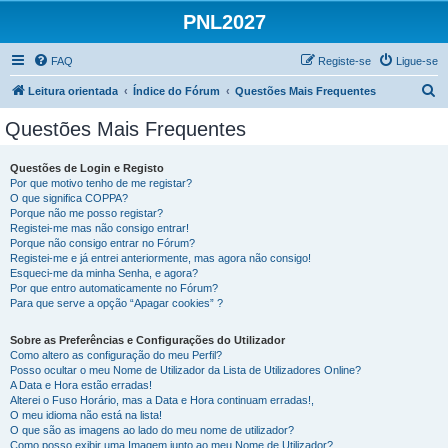
PNL2027
FAQ
Registe-se
Ligue-se
P
Leitura orientada
Índice do Fórum
Questões Mais Frequentes
e
Questões Mais Frequentes
s
q
Questões de Login e Registo
Por que motivo tenho de me registar?
u
O que significa COPPA?
i
Porque não me posso registar?
Registei-me mas não consigo entrar!
s
Porque não consigo entrar no Fórum?
Registei-me e já entrei anteriormente, mas agora não consigo!
a
Esqueci-me da minha Senha, e agora?
r
Por que entro automaticamente no Fórum?
Para que serve a opção “Apagar cookies” ?
Sobre as Preferências e Configurações do Utilizador
Como altero as configuração do meu Perfil?
Posso ocultar o meu Nome de Utilizador da Lista de Utilizadores Online?
A Data e Hora estão erradas!
Alterei o Fuso Horário, mas a Data e Hora continuam erradas!,
O meu idioma não está na lista!
O que são as imagens ao lado do meu nome de utilizador?
Como posso exibir uma Imagem junto ao meu Nome de Utilizador?