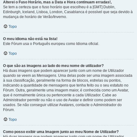
Alterei o Fuso Horário, mas a Data e Hora continuam erradas!,
Se tem a certeza que o fuso horário que escolheu é a [GMT] Dublin,
Edinburgh, Iceland, Lisboa, London, Casablanca é possível que seja devido à
mudança de horário de Verão/Inverno.
Topo
O meu idioma não está na lista!
Este Fórum usa o Português europeu como Idioma oficial.
Topo
O que são as imagens ao lado do meu nome de utilizador?
Há duas imagens que podem aparecer junto com um nome de Utilizador
quando se veem as Mensagens. Uma delas pode ser uma imagem associada
à sua classificação, geralmente na forma de blocos, estrelas ou pontos,
indicando a quantidade de mensagens que tenha feito ou o seu estatuto no
Fórum. Outra, geralmente uma imagem maior, é conhecida como um Avatar,
que é normalmente única ou pertencente a cada Utilizador. Cabe ao
Administrador permitir ou não o uso de Avatar e definir como podem ser
usados. Se não conseguir utilizar Avatares, contacte o Administrador do
Fórum.
Topo
Como posso exibir uma Imagem junto ao meu Nome de Utilizador?
Há duas imagens que podem aparecer junto com um nome de Utilizador