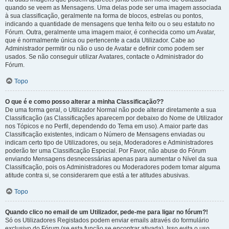
quando se veem as Mensagens. Uma delas pode ser uma imagem associada
à sua classificação, geralmente na forma de blocos, estrelas ou pontos,
indicando a quantidade de mensagens que tenha feito ou o seu estatuto no
Fórum. Outra, geralmente uma imagem maior, é conhecida como um Avatar,
que é normalmente única ou pertencente a cada Utilizador. Cabe ao
Administrador permitir ou não o uso de Avatar e definir como podem ser
usados. Se não conseguir utilizar Avatares, contacte o Administrador do
Fórum.
Topo
O que é e como posso alterar a minha Classificação??
De uma forma geral, o Utilizador Normal não pode alterar diretamente a sua
Classificação (as Classificações aparecem por debaixo do Nome de Utilizador
nos Tópicos e no Perfil, dependendo do Tema em uso). A maior parte das
Classificação existentes, indicam o Número de Mensagens enviadas ou
indicam certo tipo de Utilizadores, ou seja, Moderadores e Administradores
poderão ter uma Classificação Especial. Por Favor, não abuse do Fórum
enviando Mensagens desnecessárias apenas para aumentar o Nível da sua
Classificação, pois os Administradores ou Moderadores podem tomar alguma
atitude contra si, se considerarem que está a ter atitudes abusivas.
Topo
Quando clico no email de um Utilizador, pede-me para ligar no fórum?!
Só os Utilizadores Registados podem enviar emails através do formulário
exclusivo do Fórum (se esta função se encontrar ativada). Isso evita o uso