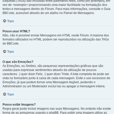
Etiquetas (TAGs) são incluídas entre parêntesis retos, como por [exemplo], em
vez de <exemplo> proporcionando uma maior facilidade na formatação dos
textos e mensagens dentro do Fórum. Para mais informações, consulte o Guia
BBCode, acessível através de um atalho no Painel de Mensagens.
Topo
Posso usar HTML?
Não, não é possível enviar Mensagens em HTML neste Fórum. A maioria dos
formatos utilizados no HTML podem ser reproduzidos na utilização das TAGs
do BBCode.
Topo
O que são Emoções?
As Emoções, ou Smilies, são pequenas representações gráficas que são
usadas para expressar sentimentos através da utilização de poucos
caracteres. :) quer dizer Feliz, :( quer dizer Triste. A lista completa de pode ser
vista no formulário junto à caixa de cada mensagem. Evite o uso excessivo de
Emoções, já que podem tornar uma Mensagem ilegível, podendo o
Administrador ou um Moderador excluí-las ou apagar a mensagem inteira.
Topo
Posso exibir Imagens?
Regra geral pode incluir imagens nas suas Mensagens. No entanto não existe
forma de as armazenar usando o phpBB. Para exibir uma imagem utilize as