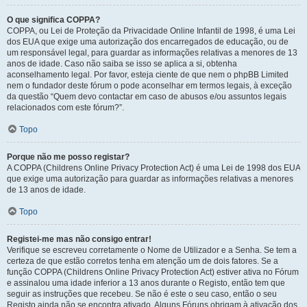
O que significa COPPA?
COPPA, ou Lei de Proteção da Privacidade Online Infantil de 1998, é uma Lei
dos EUA que exige uma autorização dos encarregados de educação, ou de
um responsável legal, para guardar as informações relativas a menores de 13
anos de idade. Caso não saiba se isso se aplica a si, obtenha
aconselhamento legal. Por favor, esteja ciente de que nem o phpBB Limited
nem o fundador deste fórum o pode aconselhar em termos legais, à exceção
da questão “Quem devo contactar em caso de abusos e/ou assuntos legais
relacionados com este fórum?”.
Topo
Porque não me posso registar?
A COPPA (Childrens Online Privacy Protection Act) é uma Lei de 1998 dos EUA
que exige uma autorização para guardar as informações relativas a menores
de 13 anos de idade.
Topo
Registei-me mas não consigo entrar!
Verifique se escreveu corretamente o Nome de Utilizador e a Senha. Se tem a
certeza de que estão corretos tenha em atenção um de dois fatores. Se a
função COPPA (Childrens Online Privacy Protection Act) estiver ativa no Fórum
e assinalou uma idade inferior a 13 anos durante o Registo, então tem que
seguir as instruções que recebeu. Se não é este o seu caso, então o seu
Registo ainda não se encontra ativado. Alguns Fóruns obrigam à ativação dos