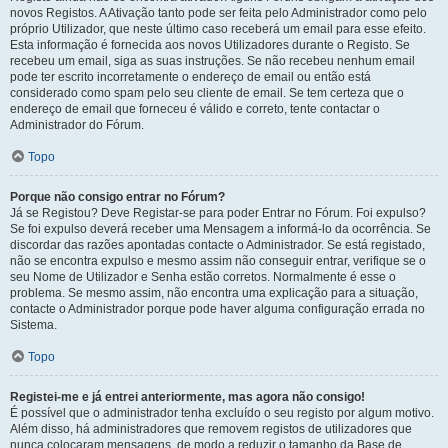
novos Registos. A Ativação tanto pode ser feita pelo Administrador como pelo
próprio Utilizador, que neste último caso receberá um email para esse efeito.
Esta informação é fornecida aos novos Utilizadores durante o Registo. Se
recebeu um email, siga as suas instruções. Se não recebeu nenhum email
pode ter escrito incorretamente o endereço de email ou então está
considerado como spam pelo seu cliente de email. Se tem certeza que o
endereço de email que forneceu é válido e correto, tente contactar o
Administrador do Fórum.
Topo
Porque não consigo entrar no Fórum?
Já se Registou? Deve Registar-se para poder Entrar no Fórum. Foi expulso?
Se foi expulso deverá receber uma Mensagem a informá-lo da ocorrência. Se
discordar das razões apontadas contacte o Administrador. Se está registado,
não se encontra expulso e mesmo assim não conseguir entrar, verifique se o
seu Nome de Utilizador e Senha estão corretos. Normalmente é esse o
problema. Se mesmo assim, não encontra uma explicação para a situação,
contacte o Administrador porque pode haver alguma configuração errada no
Sistema.
Topo
Registei-me e já entrei anteriormente, mas agora não consigo!
É possível que o administrador tenha excluído o seu registo por algum motivo.
Além disso, há administradores que removem registos de utilizadores que
nunca colocaram mensagens, de modo a reduzir o tamanho da Base de