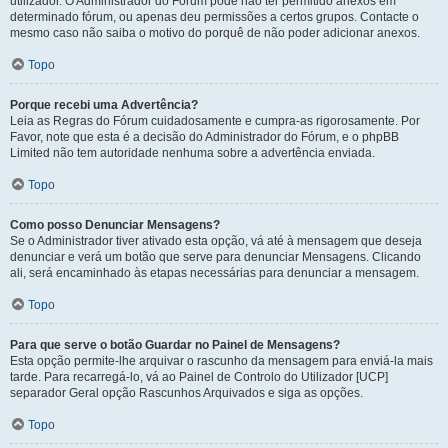
utilizador. O Administrador do Fórum pode não ter permitido anexos em
determinado fórum, ou apenas deu permissões a certos grupos. Contacte o
mesmo caso não saiba o motivo do porquê de não poder adicionar anexos.
Topo
Porque recebi uma Advertência?
Leia as Regras do Fórum cuidadosamente e cumpra-as rigorosamente. Por
Favor, note que esta é a decisão do Administrador do Fórum, e o phpBB
Limited não tem autoridade nenhuma sobre a advertência enviada.
Topo
Como posso Denunciar Mensagens?
Se o Administrador tiver ativado esta opção, vá até à mensagem que deseja
denunciar e verá um botão que serve para denunciar Mensagens. Clicando
ali, será encaminhado às etapas necessárias para denunciar a mensagem.
Topo
Para que serve o botão Guardar no Painel de Mensagens?
Esta opção permite-lhe arquivar o rascunho da mensagem para enviá-la mais
tarde. Para recarregá-lo, vá ao Painel de Controlo do Utilizador [UCP]
separador Geral opção Rascunhos Arquivados e siga as opções.
Topo