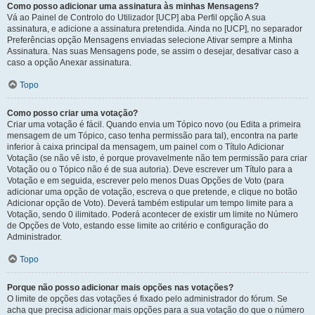
Como posso adicionar uma assinatura às minhas Mensagens?
Vá ao Painel de Controlo do Utilizador [UCP] aba Perfil opção A sua
assinatura, e adicione a assinatura pretendida. Ainda no [UCP], no separador
Preferências opção Mensagens enviadas selecione Ativar sempre a Minha
Assinatura. Nas suas Mensagens pode, se assim o desejar, desativar caso a
caso a opção Anexar assinatura.
Topo
Como posso criar uma votação?
Criar uma votação é fácil. Quando envia um Tópico novo (ou Edita a primeira
mensagem de um Tópico, caso tenha permissão para tal), encontra na parte
inferior à caixa principal da mensagem, um painel com o Título Adicionar
Votação (se não vê isto, é porque provavelmente não tem permissão para criar
Votação ou o Tópico não é de sua autoria). Deve escrever um Título para a
Votação e em seguida, escrever pelo menos Duas Opções de Voto (para
adicionar uma opção de votação, escreva o que pretende, e clique no botão
Adicionar opção de Voto). Deverá também estipular um tempo limite para a
Votação, sendo 0 ilimitado. Poderá acontecer de existir um limite no Número
de Opções de Voto, estando esse limite ao critério e configuração do
Administrador.
Topo
Porque não posso adicionar mais opções nas votações?
O limite de opções das votações é fixado pelo administrador do fórum. Se
acha que precisa adicionar mais opções para a sua votação do que o número