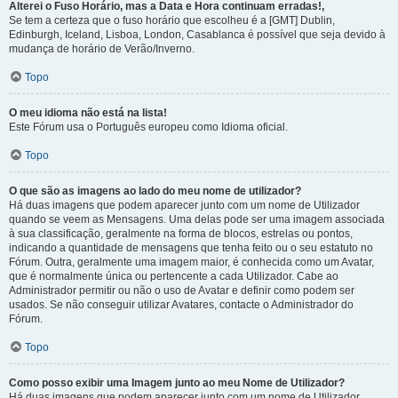
Alterei o Fuso Horário, mas a Data e Hora continuam erradas!,
Se tem a certeza que o fuso horário que escolheu é a [GMT] Dublin,
Edinburgh, Iceland, Lisboa, London, Casablanca é possível que seja devido à
mudança de horário de Verão/Inverno.
Topo
O meu idioma não está na lista!
Este Fórum usa o Português europeu como Idioma oficial.
Topo
O que são as imagens ao lado do meu nome de utilizador?
Há duas imagens que podem aparecer junto com um nome de Utilizador
quando se veem as Mensagens. Uma delas pode ser uma imagem associada
à sua classificação, geralmente na forma de blocos, estrelas ou pontos,
indicando a quantidade de mensagens que tenha feito ou o seu estatuto no
Fórum. Outra, geralmente uma imagem maior, é conhecida como um Avatar,
que é normalmente única ou pertencente a cada Utilizador. Cabe ao
Administrador permitir ou não o uso de Avatar e definir como podem ser
usados. Se não conseguir utilizar Avatares, contacte o Administrador do
Fórum.
Topo
Como posso exibir uma Imagem junto ao meu Nome de Utilizador?
Há duas imagens que podem aparecer junto com um nome de Utilizador