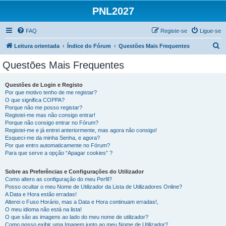
PNL2027
FAQ
Registe-se
Ligue-se
P
Leitura orientada
Índice do Fórum
Questões Mais Frequentes
e
Questões Mais Frequentes
s
q
Questões de Login e Registo
Por que motivo tenho de me registar?
u
O que significa COPPA?
i
Porque não me posso registar?
Registei-me mas não consigo entrar!
s
Porque não consigo entrar no Fórum?
Registei-me e já entrei anteriormente, mas agora não consigo!
a
Esqueci-me da minha Senha, e agora?
r
Por que entro automaticamente no Fórum?
Para que serve a opção “Apagar cookies” ?
Sobre as Preferências e Configurações do Utilizador
Como altero as configuração do meu Perfil?
Posso ocultar o meu Nome de Utilizador da Lista de Utilizadores Online?
A Data e Hora estão erradas!
Alterei o Fuso Horário, mas a Data e Hora continuam erradas!,
O meu idioma não está na lista!
O que são as imagens ao lado do meu nome de utilizador?
Como posso exibir uma Imagem junto ao meu Nome de Utilizador?