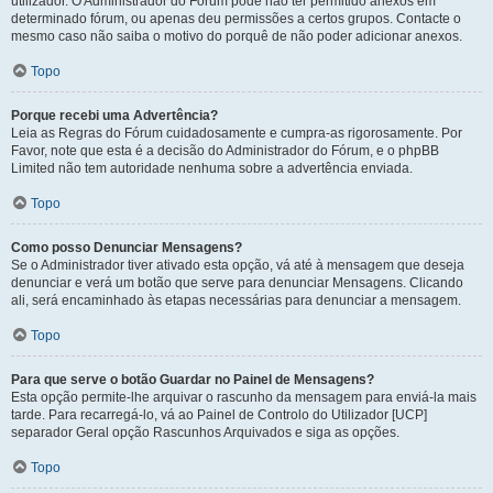
utilizador. O Administrador do Fórum pode não ter permitido anexos em
determinado fórum, ou apenas deu permissões a certos grupos. Contacte o
mesmo caso não saiba o motivo do porquê de não poder adicionar anexos.
Topo
Porque recebi uma Advertência?
Leia as Regras do Fórum cuidadosamente e cumpra-as rigorosamente. Por
Favor, note que esta é a decisão do Administrador do Fórum, e o phpBB
Limited não tem autoridade nenhuma sobre a advertência enviada.
Topo
Como posso Denunciar Mensagens?
Se o Administrador tiver ativado esta opção, vá até à mensagem que deseja
denunciar e verá um botão que serve para denunciar Mensagens. Clicando
ali, será encaminhado às etapas necessárias para denunciar a mensagem.
Topo
Para que serve o botão Guardar no Painel de Mensagens?
Esta opção permite-lhe arquivar o rascunho da mensagem para enviá-la mais
tarde. Para recarregá-lo, vá ao Painel de Controlo do Utilizador [UCP]
separador Geral opção Rascunhos Arquivados e siga as opções.
Topo