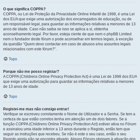
O que significa COPPA?
COPPA, ou Lei de Proteção da Privacidade Online Infantil de 1998, é uma Lei
dos EUA que exige uma autorização dos encarregados de educação, ou de
um responsável legal, para guardar as informações relativas a menores de 13
anos de idade. Caso não saiba se isso se aplica a si, obtenha
aconselhamento legal. Por favor, esteja ciente de que nem o phpBB Limited
nem o fundador deste fórum o pode aconselhar em termos legais, à exceção
da questão “Quem devo contactar em caso de abusos e/ou assuntos legais
relacionados com este fórum?”.
Topo
Porque não me posso registar?
A COPPA (Childrens Online Privacy Protection Act) é uma Lei de 1998 dos EUA
que exige uma autorização para guardar as informações relativas a menores
de 13 anos de idade.
Topo
Registei-me mas não consigo entrar!
Verifique se escreveu corretamente o Nome de Utilizador e a Senha. Se tem a
certeza de que estão corretos tenha em atenção um de dois fatores. Se a
função COPPA (Childrens Online Privacy Protection Act) estiver ativa no Fórum
e assinalou uma idade inferior a 13 anos durante o Registo, então tem que
seguir as instruções que recebeu. Se não é este o seu caso, então o seu
Registo ainda não se encontra ativado. Alguns Fóruns obrigam à ativação dos