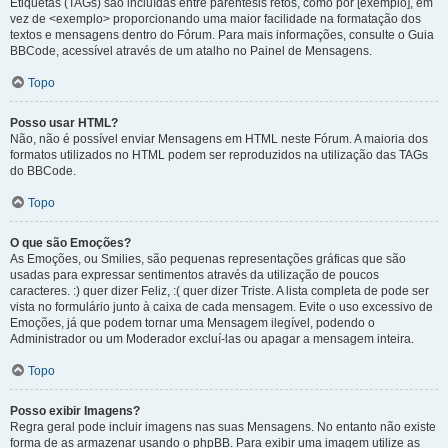
Etiquetas (TAGs) são incluídas entre parêntesis retos, como por [exemplo], em
vez de <exemplo> proporcionando uma maior facilidade na formatação dos
textos e mensagens dentro do Fórum. Para mais informações, consulte o Guia
BBCode, acessível através de um atalho no Painel de Mensagens.
Topo
Posso usar HTML?
Não, não é possível enviar Mensagens em HTML neste Fórum. A maioria dos
formatos utilizados no HTML podem ser reproduzidos na utilização das TAGs
do BBCode.
Topo
O que são Emoções?
As Emoções, ou Smilies, são pequenas representações gráficas que são
usadas para expressar sentimentos através da utilização de poucos
caracteres. :) quer dizer Feliz, :( quer dizer Triste. A lista completa de pode ser
vista no formulário junto à caixa de cada mensagem. Evite o uso excessivo de
Emoções, já que podem tornar uma Mensagem ilegível, podendo o
Administrador ou um Moderador excluí-las ou apagar a mensagem inteira.
Topo
Posso exibir Imagens?
Regra geral pode incluir imagens nas suas Mensagens. No entanto não existe
forma de as armazenar usando o phpBB. Para exibir uma imagem utilize as