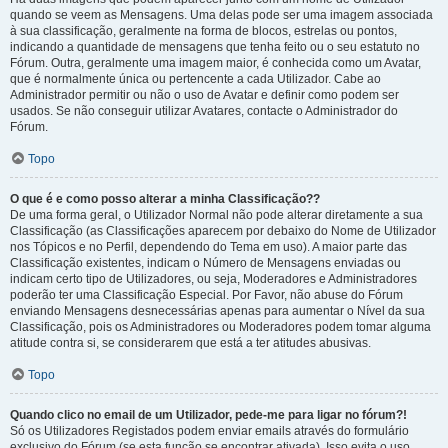
quando se veem as Mensagens. Uma delas pode ser uma imagem associada
à sua classificação, geralmente na forma de blocos, estrelas ou pontos,
indicando a quantidade de mensagens que tenha feito ou o seu estatuto no
Fórum. Outra, geralmente uma imagem maior, é conhecida como um Avatar,
que é normalmente única ou pertencente a cada Utilizador. Cabe ao
Administrador permitir ou não o uso de Avatar e definir como podem ser
usados. Se não conseguir utilizar Avatares, contacte o Administrador do
Fórum.
Topo
O que é e como posso alterar a minha Classificação??
De uma forma geral, o Utilizador Normal não pode alterar diretamente a sua
Classificação (as Classificações aparecem por debaixo do Nome de Utilizador
nos Tópicos e no Perfil, dependendo do Tema em uso). A maior parte das
Classificação existentes, indicam o Número de Mensagens enviadas ou
indicam certo tipo de Utilizadores, ou seja, Moderadores e Administradores
poderão ter uma Classificação Especial. Por Favor, não abuse do Fórum
enviando Mensagens desnecessárias apenas para aumentar o Nível da sua
Classificação, pois os Administradores ou Moderadores podem tomar alguma
atitude contra si, se considerarem que está a ter atitudes abusivas.
Topo
Quando clico no email de um Utilizador, pede-me para ligar no fórum?!
Só os Utilizadores Registados podem enviar emails através do formulário
exclusivo do Fórum (se esta função se encontrar ativada). Isso evita o uso