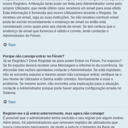
novos Registos. A Ativação tanto pode ser feita pelo Administrador como pelo
próprio Utilizador, que neste último caso receberá um email para esse efeito.
Esta informação é fornecida aos novos Utilizadores durante o Registo. Se
recebeu um email, siga as suas instruções. Se não recebeu nenhum email
pode ter escrito incorretamente o endereço de email ou então está
considerado como spam pelo seu cliente de email. Se tem certeza que o
endereço de email que forneceu é válido e correto, tente contactar o
Administrador do Fórum.
Topo
Porque não consigo entrar no Fórum?
Já se Registou? Deve Registar-se para poder Entrar no Fórum. Foi expulso?
Se foi expulso deverá receber uma Mensagem a informá-lo da ocorrência. Se
discordar das razões apontadas contacte o Administrador. Se está registado,
não se encontra expulso e mesmo assim não conseguir entrar, verifique se o
seu Nome de Utilizador e Senha estão corretos. Normalmente é esse o
problema. Se mesmo assim, não encontra uma explicação para a situação,
contacte o Administrador porque pode haver alguma configuração errada no
Sistema.
Topo
Registei-me e já entrei anteriormente, mas agora não consigo!
É possível que o administrador tenha excluído o seu registo por algum motivo.
Além disso, há administradores que removem registos de utilizadores que
nunca colocaram mensagens, de modo a reduzir o tamanho da Base de