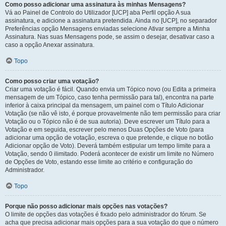
Como posso adicionar uma assinatura às minhas Mensagens?
Vá ao Painel de Controlo do Utilizador [UCP] aba Perfil opção A sua
assinatura, e adicione a assinatura pretendida. Ainda no [UCP], no separador
Preferências opção Mensagens enviadas selecione Ativar sempre a Minha
Assinatura. Nas suas Mensagens pode, se assim o desejar, desativar caso a
caso a opção Anexar assinatura.
Topo
Como posso criar uma votação?
Criar uma votação é fácil. Quando envia um Tópico novo (ou Edita a primeira
mensagem de um Tópico, caso tenha permissão para tal), encontra na parte
inferior à caixa principal da mensagem, um painel com o Título Adicionar
Votação (se não vê isto, é porque provavelmente não tem permissão para criar
Votação ou o Tópico não é de sua autoria). Deve escrever um Título para a
Votação e em seguida, escrever pelo menos Duas Opções de Voto (para
adicionar uma opção de votação, escreva o que pretende, e clique no botão
Adicionar opção de Voto). Deverá também estipular um tempo limite para a
Votação, sendo 0 ilimitado. Poderá acontecer de existir um limite no Número
de Opções de Voto, estando esse limite ao critério e configuração do
Administrador.
Topo
Porque não posso adicionar mais opções nas votações?
O limite de opções das votações é fixado pelo administrador do fórum. Se
acha que precisa adicionar mais opções para a sua votação do que o número