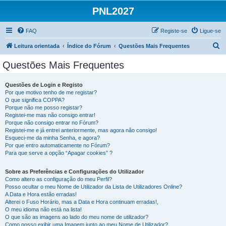
PNL2027
FAQ
Registe-se
Ligue-se
P
Leitura orientada
Índice do Fórum
Questões Mais Frequentes
e
Questões Mais Frequentes
s
q
Questões de Login e Registo
Por que motivo tenho de me registar?
u
O que significa COPPA?
i
Porque não me posso registar?
Registei-me mas não consigo entrar!
s
Porque não consigo entrar no Fórum?
Registei-me e já entrei anteriormente, mas agora não consigo!
a
Esqueci-me da minha Senha, e agora?
r
Por que entro automaticamente no Fórum?
Para que serve a opção “Apagar cookies” ?
Sobre as Preferências e Configurações do Utilizador
Como altero as configuração do meu Perfil?
Posso ocultar o meu Nome de Utilizador da Lista de Utilizadores Online?
A Data e Hora estão erradas!
Alterei o Fuso Horário, mas a Data e Hora continuam erradas!,
O meu idioma não está na lista!
O que são as imagens ao lado do meu nome de utilizador?
Como posso exibir uma Imagem junto ao meu Nome de Utilizador?