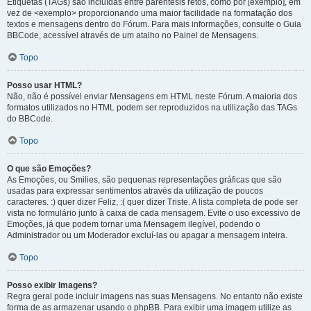
Etiquetas (TAGs) são incluídas entre parêntesis retos, como por [exemplo], em
vez de <exemplo> proporcionando uma maior facilidade na formatação dos
textos e mensagens dentro do Fórum. Para mais informações, consulte o Guia
BBCode, acessível através de um atalho no Painel de Mensagens.
Topo
Posso usar HTML?
Não, não é possível enviar Mensagens em HTML neste Fórum. A maioria dos
formatos utilizados no HTML podem ser reproduzidos na utilização das TAGs
do BBCode.
Topo
O que são Emoções?
As Emoções, ou Smilies, são pequenas representações gráficas que são
usadas para expressar sentimentos através da utilização de poucos
caracteres. :) quer dizer Feliz, :( quer dizer Triste. A lista completa de pode ser
vista no formulário junto à caixa de cada mensagem. Evite o uso excessivo de
Emoções, já que podem tornar uma Mensagem ilegível, podendo o
Administrador ou um Moderador excluí-las ou apagar a mensagem inteira.
Topo
Posso exibir Imagens?
Regra geral pode incluir imagens nas suas Mensagens. No entanto não existe
forma de as armazenar usando o phpBB. Para exibir uma imagem utilize as