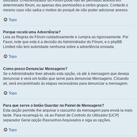
utilizador. O Administrador do Fórum pode não ter permitido anexos em
determinado fórum, ou apenas deu permissões a certos grupos. Contacte o
mesmo caso não saiba o motivo do porquê de não poder adicionar anexos.
Topo
Porque recebi uma Advertência?
Leia as Regras do Fórum cuidadosamente e cumpra-as rigorosamente. Por
Favor, note que esta é a decisão do Administrador do Fórum, e o phpBB
Limited não tem autoridade nenhuma sobre a advertência enviada.
Topo
Como posso Denunciar Mensagens?
Se o Administrador tiver ativado esta opção, vá até à mensagem que deseja
denunciar e verá um botão que serve para denunciar Mensagens. Clicando
ali, será encaminhado às etapas necessárias para denunciar a mensagem.
Topo
Para que serve o botão Guardar no Painel de Mensagens?
Esta opção permite-lhe arquivar o rascunho da mensagem para enviá-la mais
tarde. Para recarregá-lo, vá ao Painel de Controlo do Utilizador [UCP]
separador Geral opção Rascunhos Arquivados e siga as opções.
Topo