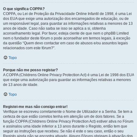
O que significa COPPA?
COPPA, ou Lei de Proteção da Privacidade Online Infantil de 1998, é uma Lei
dos EUA que exige uma autorização dos encarregados de educação, ou de
um responsável legal, para guardar as informações relativas a menores de 13
anos de idade. Caso não saiba se isso se aplica a si, obtenha
aconselhamento legal. Por favor, esteja ciente de que nem o phpBB Limited
nem o fundador deste fórum o pode aconselhar em termos legais, à exceção
da questão “Quem devo contactar em caso de abusos e/ou assuntos legais
relacionados com este fórum?”.
Topo
Porque não me posso registar?
A COPPA (Childrens Online Privacy Protection Act) é uma Lei de 1998 dos EUA
que exige uma autorização para guardar as informações relativas a menores
de 13 anos de idade.
Topo
Registei-me mas não consigo entrar!
Verifique se escreveu corretamente o Nome de Utilizador e a Senha. Se tem a
certeza de que estão corretos tenha em atenção um de dois fatores. Se a
função COPPA (Childrens Online Privacy Protection Act) estiver ativa no Fórum
e assinalou uma idade inferior a 13 anos durante o Registo, então tem que
seguir as instruções que recebeu. Se não é este o seu caso, então o seu
Registo ainda não se encontra ativado. Alguns Fóruns obrigam à ativação dos