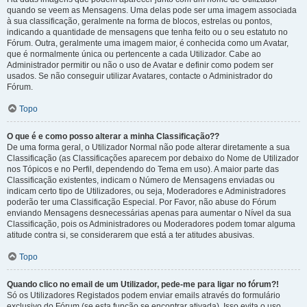
quando se veem as Mensagens. Uma delas pode ser uma imagem associada
à sua classificação, geralmente na forma de blocos, estrelas ou pontos,
indicando a quantidade de mensagens que tenha feito ou o seu estatuto no
Fórum. Outra, geralmente uma imagem maior, é conhecida como um Avatar,
que é normalmente única ou pertencente a cada Utilizador. Cabe ao
Administrador permitir ou não o uso de Avatar e definir como podem ser
usados. Se não conseguir utilizar Avatares, contacte o Administrador do
Fórum.
Topo
O que é e como posso alterar a minha Classificação??
De uma forma geral, o Utilizador Normal não pode alterar diretamente a sua
Classificação (as Classificações aparecem por debaixo do Nome de Utilizador
nos Tópicos e no Perfil, dependendo do Tema em uso). A maior parte das
Classificação existentes, indicam o Número de Mensagens enviadas ou
indicam certo tipo de Utilizadores, ou seja, Moderadores e Administradores
poderão ter uma Classificação Especial. Por Favor, não abuse do Fórum
enviando Mensagens desnecessárias apenas para aumentar o Nível da sua
Classificação, pois os Administradores ou Moderadores podem tomar alguma
atitude contra si, se considerarem que está a ter atitudes abusivas.
Topo
Quando clico no email de um Utilizador, pede-me para ligar no fórum?!
Só os Utilizadores Registados podem enviar emails através do formulário
exclusivo do Fórum (se esta função se encontrar ativada). Isso evita o uso