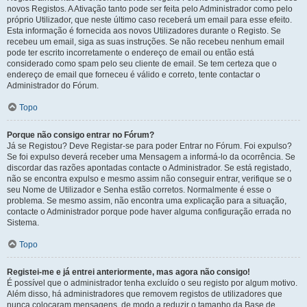
novos Registos. A Ativação tanto pode ser feita pelo Administrador como pelo
próprio Utilizador, que neste último caso receberá um email para esse efeito.
Esta informação é fornecida aos novos Utilizadores durante o Registo. Se
recebeu um email, siga as suas instruções. Se não recebeu nenhum email
pode ter escrito incorretamente o endereço de email ou então está
considerado como spam pelo seu cliente de email. Se tem certeza que o
endereço de email que forneceu é válido e correto, tente contactar o
Administrador do Fórum.
Topo
Porque não consigo entrar no Fórum?
Já se Registou? Deve Registar-se para poder Entrar no Fórum. Foi expulso?
Se foi expulso deverá receber uma Mensagem a informá-lo da ocorrência. Se
discordar das razões apontadas contacte o Administrador. Se está registado,
não se encontra expulso e mesmo assim não conseguir entrar, verifique se o
seu Nome de Utilizador e Senha estão corretos. Normalmente é esse o
problema. Se mesmo assim, não encontra uma explicação para a situação,
contacte o Administrador porque pode haver alguma configuração errada no
Sistema.
Topo
Registei-me e já entrei anteriormente, mas agora não consigo!
É possível que o administrador tenha excluído o seu registo por algum motivo.
Além disso, há administradores que removem registos de utilizadores que
nunca colocaram mensagens, de modo a reduzir o tamanho da Base de