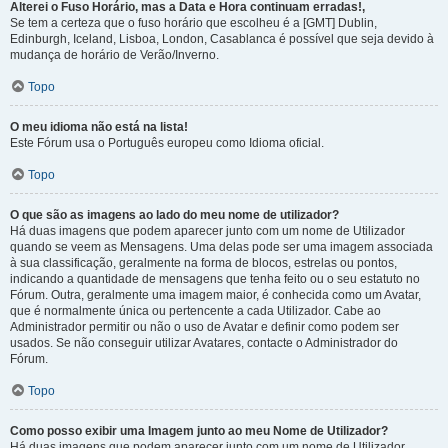
Alterei o Fuso Horário, mas a Data e Hora continuam erradas!,
Se tem a certeza que o fuso horário que escolheu é a [GMT] Dublin,
Edinburgh, Iceland, Lisboa, London, Casablanca é possível que seja devido à
mudança de horário de Verão/Inverno.
Topo
O meu idioma não está na lista!
Este Fórum usa o Português europeu como Idioma oficial.
Topo
O que são as imagens ao lado do meu nome de utilizador?
Há duas imagens que podem aparecer junto com um nome de Utilizador
quando se veem as Mensagens. Uma delas pode ser uma imagem associada
à sua classificação, geralmente na forma de blocos, estrelas ou pontos,
indicando a quantidade de mensagens que tenha feito ou o seu estatuto no
Fórum. Outra, geralmente uma imagem maior, é conhecida como um Avatar,
que é normalmente única ou pertencente a cada Utilizador. Cabe ao
Administrador permitir ou não o uso de Avatar e definir como podem ser
usados. Se não conseguir utilizar Avatares, contacte o Administrador do
Fórum.
Topo
Como posso exibir uma Imagem junto ao meu Nome de Utilizador?
Há duas imagens que podem aparecer junto com um nome de Utilizador