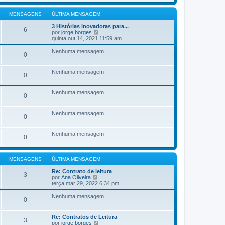
l
j
a
M
t
a
g
e
i
a
MENSAGENS
ÚLTIMA MENSAGEM
e
n
m
ú
m
s
a
l
3 Histórias inovadoras para...
6
a
M
t
V
por
jorge.borges
g
e
i
e
quinta out 14, 2021 11:59 am
e
n
m
j
m
s
a
a
Nenhuma mensagem
0
a
M
a
g
e
ú
e
n
l
Nenhuma mensagem
m
s
t
0
a
i
g
m
e
a
Nenhuma mensagem
0
m
M
e
n
Nenhuma mensagem
0
s
a
g
Nenhuma mensagem
e
0
m
MENSAGENS
ÚLTIMA MENSAGEM
Re: Contrato de leitura
3
V
por
Ana Oliveira
e
terça mar 29, 2022 6:34 pm
j
a
Nenhuma mensagem
0
a
ú
l
Re: Contratos de Leitura
t
3
V
por
jorge.borges
i