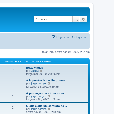
Pesquisar
Pesquisa avançad
Registe-se
Ligue-se
Data/Hora: sexta ago 07, 2026 7:52 am
MENSAGENS
ÚLTIMA MENSAGEM
Boas-vindas
5
V
por
aleluia
e
terça mar 29, 2022 8:36 pm
j
a
A importância das Perguntas...
1
a
V
por
jorge.borges
ú
e
terça set 14, 2021 9:59 am
l
j
t
a
A promoção da leitura na sa...
7
i
a
V
por
jorge.borges
m
ú
e
terça abr 05, 2022 3:59 pm
a
l
j
M
t
a
O que é que um contrato de ...
e
2
i
a
V
por
jorge.borges
n
m
ú
e
sexta nov 05, 2021 3:18 pm
s
a