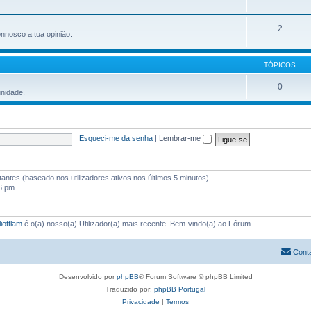
2
onnosco a tua opinião.
TÓPICOS
0
unidade.
Esqueci-me da senha
|
Lembrar-me
sitantes (baseado nos utilizadores ativos nos últimos 5 minutos)
26 pm
liottlam
é o(a) nosso(a) Utilizador(a) mais recente. Bem-vindo(a) ao Fórum
Cont
Desenvolvido por
phpBB
® Forum Software © phpBB Limited
Traduzido por:
phpBB Portugal
Privacidade
|
Termos