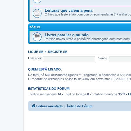
Leituras que valem a pena
O livro que leste é tão bom que o recomendarias? Partilha c
FÓRUM
Livros para ler o mundo
Partilhe novos livros e possíveis abordagens com esta com
LIGUE-SE
•
REGISTE-SE
Utilizador:
Senha:
QUEM ESTÁ LIGADO:
No total, há
535
utilizadores ligados :: 0 registado, 0 escondido e 535 vi
O recorde de utilizadores online foi de 4387 em sexta mar 13, 2026 10:
ESTATÍSTICAS DO FÓRUM:
Total de mensagens
14
• Total de tópicos
8
• Total de membros
3509
•
El
Leitura orientada
Índice do Fórum