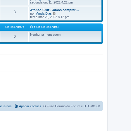
e
segunda out 11, 2021 4:21 pm
m
j
a
a
Afonso Cruz, Vamos comprar ...
M
3
a
V
por
Vanda Dias
e
ú
e
terça mar 29, 2022 8:12 pm
n
l
j
s
t
a
a
i
a
MENSAGENS
ÚLTIMA MENSAGEM
g
m
ú
e
a
l
Nenhuma mensagem
m
0
M
t
e
i
n
m
s
a
a
M
g
e
e
n
m
s
a
g
e
m
acte-nos
Apagar cookies
O Fuso Horário do Fórum é
UTC+01:00