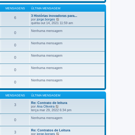
l
j
a
M
t
a
g
e
i
a
MENSAGENS
ÚLTIMA MENSAGEM
e
n
m
ú
m
s
a
l
3 Histórias inovadoras para...
6
a
M
t
V
por
jorge.borges
g
e
i
e
quinta out 14, 2021 11:59 am
e
n
m
j
m
s
a
a
Nenhuma mensagem
0
a
M
a
g
e
ú
e
n
l
Nenhuma mensagem
m
s
t
0
a
i
g
m
e
a
Nenhuma mensagem
0
m
M
e
n
Nenhuma mensagem
0
s
a
g
Nenhuma mensagem
e
0
m
MENSAGENS
ÚLTIMA MENSAGEM
Re: Contrato de leitura
3
V
por
Ana Oliveira
e
terça mar 29, 2022 6:34 pm
j
a
Nenhuma mensagem
0
a
ú
l
Re: Contratos de Leitura
t
3
V
por
jorge.borges
i