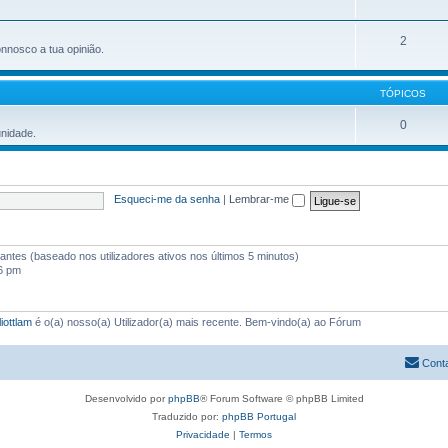
2
onnosco a tua opinião.
TÓPICOS
0
unidade.
Esqueci-me da senha
|
Lembrar-me
itantes (baseado nos utilizadores ativos nos últimos 5 minutos)
26 pm
liottlam
é o(a) nosso(a) Utilizador(a) mais recente. Bem-vindo(a) ao Fórum
Cont
Desenvolvido por
phpBB
® Forum Software © phpBB Limited
Traduzido por:
phpBB Portugal
Privacidade
|
Termos