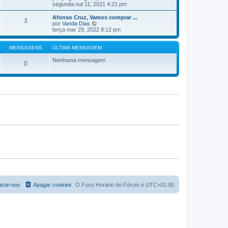
e
segunda out 11, 2021 4:21 pm
m
j
a
a
Afonso Cruz, Vamos comprar ...
M
3
a
V
por
Vanda Dias
e
ú
e
terça mar 29, 2022 8:12 pm
n
l
j
s
t
a
a
i
a
MENSAGENS
ÚLTIMA MENSAGEM
g
m
ú
e
a
l
Nenhuma mensagem
m
0
M
t
e
i
n
m
s
a
a
M
g
e
e
n
m
s
a
g
e
m
acte-nos
Apagar cookies
O Fuso Horário do Fórum é
UTC+01:00