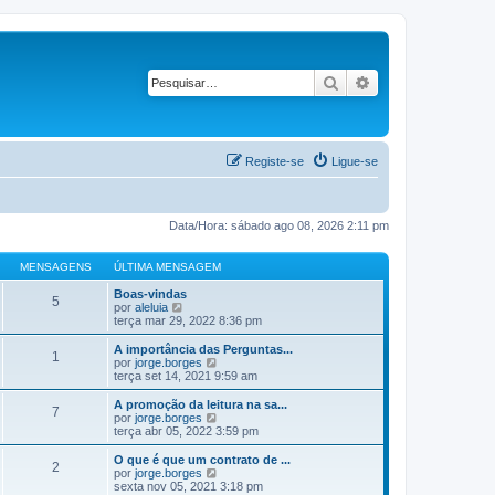
Pesquisar
Pesquisa avançad
Registe-se
Ligue-se
Data/Hora: sábado ago 08, 2026 2:11 pm
MENSAGENS
ÚLTIMA MENSAGEM
Boas-vindas
5
V
por
aleluia
e
terça mar 29, 2022 8:36 pm
j
a
A importância das Perguntas...
1
a
V
por
jorge.borges
ú
e
terça set 14, 2021 9:59 am
l
j
t
a
A promoção da leitura na sa...
7
i
a
V
por
jorge.borges
m
ú
e
terça abr 05, 2022 3:59 pm
a
l
j
M
t
a
O que é que um contrato de ...
e
2
i
a
V
por
jorge.borges
n
m
ú
e
sexta nov 05, 2021 3:18 pm
s
a