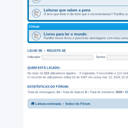
Leituras que valem a pena
O livro que leste é tão bom que o recomendarias? Partilha c
FÓRUM
Livros para ler o mundo
Partilhe novos livros e possíveis abordagens com esta com
LIGUE-SE
•
REGISTE-SE
Utilizador:
Senha:
QUEM ESTÁ LIGADO:
No total, há
113
utilizadores ligados :: 0 registado, 0 escondido e 113 vis
O recorde de utilizadores online foi de 4387 em sexta mar 13, 2026 10:
ESTATÍSTICAS DO FÓRUM:
Total de mensagens
14
• Total de tópicos
8
• Total de membros
3509
•
El
Leitura orientada
Índice do Fórum