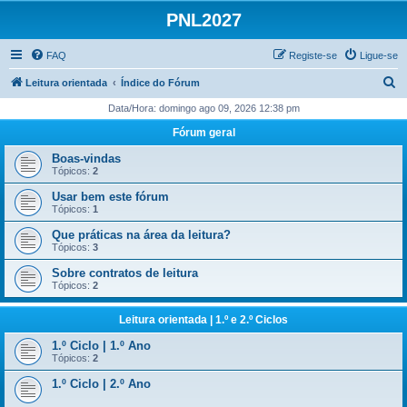
PNL2027
FAQ
Registe-se
Ligue-se
P
Leitura orientada
Índice do Fórum
e
Data/Hora: domingo ago 09, 2026 12:38 pm
s
Fórum geral
q
Boas-vindas
u
Tópicos:
2
i
Usar bem este fórum
Tópicos:
1
s
Que práticas na área da leitura?
a
Tópicos:
3
r
Sobre contratos de leitura
Tópicos:
2
Leitura orientada | 1.º e 2.º Ciclos
1.º Ciclo | 1.º Ano
Tópicos:
2
1.º Ciclo | 2.º Ano