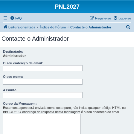
PNL2027
FAQ
Registe-se
Ligue-se
P
Leitura orientada
Índice do Fórum
Contacte o Administrador
e
Contacte o Administrador
s
q
Destinatário:
Administrador
u
i
O seu endereço de email:
s
O seu nome:
a
r
Assunto:
Corpo da Mensagem:
Esta mensagem será enviada como texto puro, não inclua qualquer código HTML ou
BBCODE. O endereço de resposta desta mensagem é o seu endereço de email.