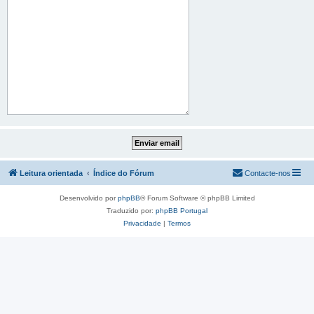
Leitura orientada
Índice do Fórum
Contacte-nos
Desenvolvido por
phpBB
® Forum Software © phpBB Limited
Traduzido por:
phpBB Portugal
Privacidade
|
Termos