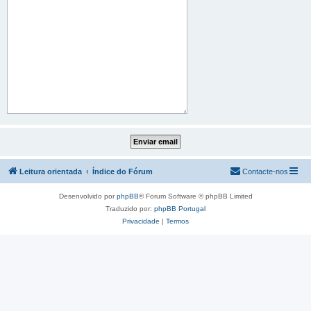
Leitura orientada
Índice do Fórum
Contacte-nos
Desenvolvido por
phpBB
® Forum Software © phpBB Limited
Traduzido por:
phpBB Portugal
Privacidade
|
Termos