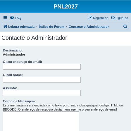
PNL2027
FAQ
Registe-se
Ligue-se
P
Leitura orientada
Índice do Fórum
Contacte o Administrador
e
Contacte o Administrador
s
q
Destinatário:
Administrador
u
i
O seu endereço de email:
s
O seu nome:
a
r
Assunto:
Corpo da Mensagem:
Esta mensagem será enviada como texto puro, não inclua qualquer código HTML ou
BBCODE. O endereço de resposta desta mensagem é o seu endereço de email.