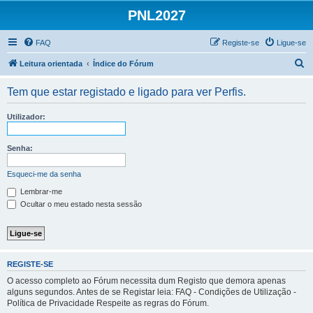
PNL2027
FAQ
Registe-se
Ligue-se
P
Leitura orientada
Índice do Fórum
e
Tem que estar registado e ligado para ver Perfis.
s
q
Utilizador:
u
i
Senha:
s
Esqueci-me da senha
a
Lembrar-me
r
Ocultar o meu estado nesta sessão
REGISTE-SE
O acesso completo ao Fórum necessita dum Registo que demora apenas
alguns segundos. Antes de se Registar leia: FAQ - Condições de Utilização -
Política de Privacidade Respeite as regras do Fórum.