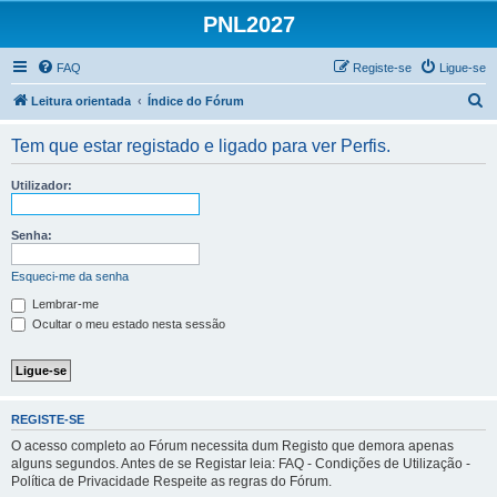
PNL2027
FAQ
Registe-se
Ligue-se
P
Leitura orientada
Índice do Fórum
e
Tem que estar registado e ligado para ver Perfis.
s
q
Utilizador:
u
i
Senha:
s
Esqueci-me da senha
a
Lembrar-me
r
Ocultar o meu estado nesta sessão
REGISTE-SE
O acesso completo ao Fórum necessita dum Registo que demora apenas
alguns segundos. Antes de se Registar leia: FAQ - Condições de Utilização -
Política de Privacidade Respeite as regras do Fórum.