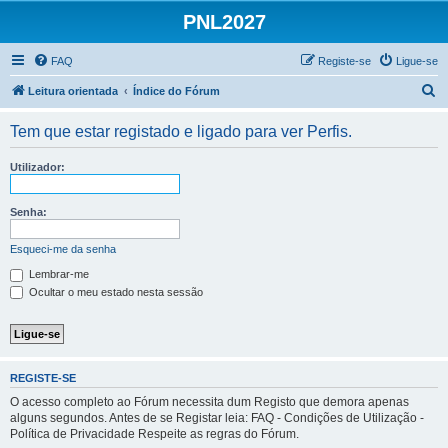
PNL2027
FAQ
Registe-se
Ligue-se
P
Leitura orientada
Índice do Fórum
e
Tem que estar registado e ligado para ver Perfis.
s
q
Utilizador:
u
i
Senha:
s
Esqueci-me da senha
a
Lembrar-me
r
Ocultar o meu estado nesta sessão
REGISTE-SE
O acesso completo ao Fórum necessita dum Registo que demora apenas
alguns segundos. Antes de se Registar leia: FAQ - Condições de Utilização -
Política de Privacidade Respeite as regras do Fórum.