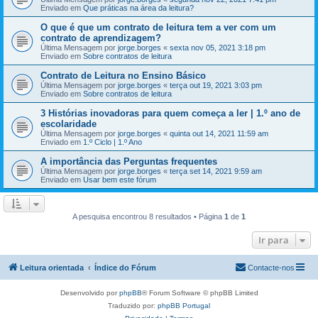
Enviado em
Que práticas na área da leitura?
O que é que um contrato de leitura tem a ver com um
contrato de aprendizagem?
Última Mensagem por
jorge.borges
«
sexta nov 05, 2021 3:18 pm
Enviado em
Sobre contratos de leitura
Contrato de Leitura no Ensino Básico
Última Mensagem por
jorge.borges
«
terça out 19, 2021 3:03 pm
Enviado em
Sobre contratos de leitura
3 Histórias inovadoras para quem começa a ler | 1.º ano de
escolaridade
Última Mensagem por
jorge.borges
«
quinta out 14, 2021 11:59 am
Enviado em
1.º Ciclo | 1.º Ano
A importância das Perguntas frequentes
Última Mensagem por
jorge.borges
«
terça set 14, 2021 9:59 am
Enviado em
Usar bem este fórum
A pesquisa encontrou 8 resultados • Página
1
de
1
Ir para
Leitura orientada
Índice do Fórum
Contacte-nos
Desenvolvido por
phpBB
® Forum Software © phpBB Limited
Traduzido por:
phpBB Portugal