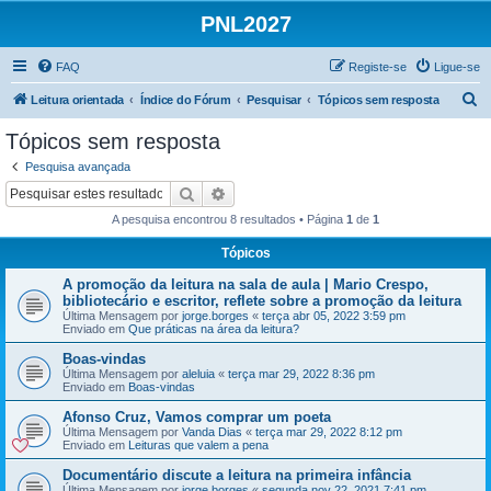
PNL2027
FAQ
Registe-se
Ligue-se
P
Leitura orientada
Índice do Fórum
Pesquisar
Tópicos sem resposta
e
Tópicos sem resposta
s
Pesquisa avançada
q
Pesquisar
Pesquisa avançada
u
A pesquisa encontrou 8 resultados • Página
1
de
1
i
Tópicos
s
A promoção da leitura na sala de aula | Mario Crespo,
a
bibliotecário e escritor, reflete sobre a promoção da leitura
r
Última Mensagem por
jorge.borges
«
terça abr 05, 2022 3:59 pm
Enviado em
Que práticas na área da leitura?
Boas-vindas
Última Mensagem por
aleluia
«
terça mar 29, 2022 8:36 pm
Enviado em
Boas-vindas
Afonso Cruz, Vamos comprar um poeta
Última Mensagem por
Vanda Dias
«
terça mar 29, 2022 8:12 pm
Enviado em
Leituras que valem a pena
Documentário discute a leitura na primeira infância
Última Mensagem por
jorge.borges
«
segunda nov 22, 2021 7:41 pm