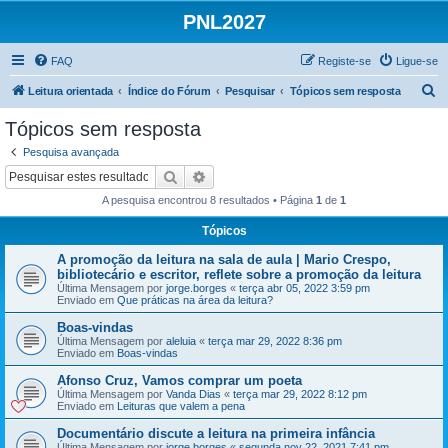
PNL2027
FAQ
Registe-se
Ligue-se
P
Leitura orientada
Índice do Fórum
Pesquisar
Tópicos sem resposta
e
Tópicos sem resposta
s
Pesquisa avançada
q
Pesquisar
Pesquisa avançada
u
A pesquisa encontrou 8 resultados • Página
1
de
1
i
Tópicos
s
A promoção da leitura na sala de aula | Mario Crespo,
a
bibliotecário e escritor, reflete sobre a promoção da leitura
r
Última Mensagem por
jorge.borges
«
terça abr 05, 2022 3:59 pm
Enviado em
Que práticas na área da leitura?
Boas-vindas
Última Mensagem por
aleluia
«
terça mar 29, 2022 8:36 pm
Enviado em
Boas-vindas
Afonso Cruz, Vamos comprar um poeta
Última Mensagem por
Vanda Dias
«
terça mar 29, 2022 8:12 pm
Enviado em
Leituras que valem a pena
Documentário discute a leitura na primeira infância
Última Mensagem por
jorge.borges
«
segunda nov 22, 2021 7:41 pm