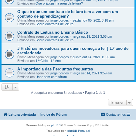
Enviado em
Que práticas na área da leitura?
O que é que um contrato de leitura tem a ver com um
contrato de aprendizagem?
Última Mensagem por
jorge.borges
«
sexta nov 05, 2021 3:18 pm
Enviado em
Sobre contratos de leitura
Contrato de Leitura no Ensino Básico
Última Mensagem por
jorge.borges
«
terça out 19, 2021 3:03 pm
Enviado em
Sobre contratos de leitura
3 Histórias inovadoras para quem começa a ler | 1.º ano de
escolaridade
Última Mensagem por
jorge.borges
«
quinta out 14, 2021 11:59 am
Enviado em
1.º Ciclo | 1.º Ano
A importância das Perguntas frequentes
Última Mensagem por
jorge.borges
«
terça set 14, 2021 9:59 am
Enviado em
Usar bem este fórum
A pesquisa encontrou 8 resultados • Página
1
de
1
Ir para
Leitura orientada
Índice do Fórum
Contacte-nos
Desenvolvido por
phpBB
® Forum Software © phpBB Limited
Traduzido por:
phpBB Portugal