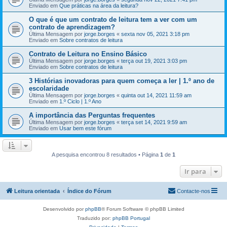
Enviado em
Que práticas na área da leitura?
O que é que um contrato de leitura tem a ver com um
contrato de aprendizagem?
Última Mensagem por
jorge.borges
«
sexta nov 05, 2021 3:18 pm
Enviado em
Sobre contratos de leitura
Contrato de Leitura no Ensino Básico
Última Mensagem por
jorge.borges
«
terça out 19, 2021 3:03 pm
Enviado em
Sobre contratos de leitura
3 Histórias inovadoras para quem começa a ler | 1.º ano de
escolaridade
Última Mensagem por
jorge.borges
«
quinta out 14, 2021 11:59 am
Enviado em
1.º Ciclo | 1.º Ano
A importância das Perguntas frequentes
Última Mensagem por
jorge.borges
«
terça set 14, 2021 9:59 am
Enviado em
Usar bem este fórum
A pesquisa encontrou 8 resultados • Página
1
de
1
Ir para
Leitura orientada
Índice do Fórum
Contacte-nos
Desenvolvido por
phpBB
® Forum Software © phpBB Limited
Traduzido por:
phpBB Portugal