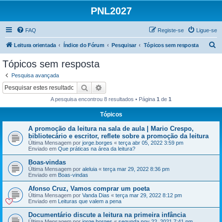
PNL2027
FAQ
Registe-se
Ligue-se
P
Leitura orientada
Índice do Fórum
Pesquisar
Tópicos sem resposta
e
Tópicos sem resposta
s
Pesquisa avançada
q
Pesquisar
Pesquisa avançada
u
A pesquisa encontrou 8 resultados • Página
1
de
1
i
Tópicos
s
A promoção da leitura na sala de aula | Mario Crespo,
a
bibliotecário e escritor, reflete sobre a promoção da leitura
r
Última Mensagem por
jorge.borges
«
terça abr 05, 2022 3:59 pm
Enviado em
Que práticas na área da leitura?
Boas-vindas
Última Mensagem por
aleluia
«
terça mar 29, 2022 8:36 pm
Enviado em
Boas-vindas
Afonso Cruz, Vamos comprar um poeta
Última Mensagem por
Vanda Dias
«
terça mar 29, 2022 8:12 pm
Enviado em
Leituras que valem a pena
Documentário discute a leitura na primeira infância
Última Mensagem por
jorge.borges
«
segunda nov 22, 2021 7:41 pm