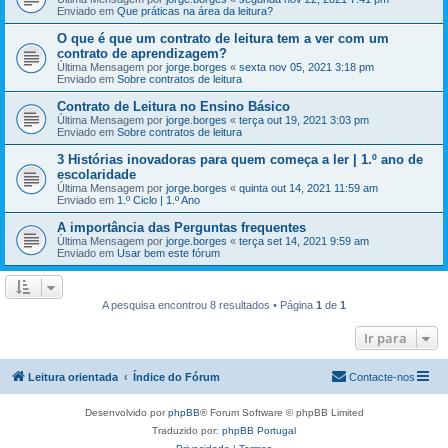
Enviado em
Que práticas na área da leitura?
O que é que um contrato de leitura tem a ver com um
contrato de aprendizagem?
Última Mensagem por
jorge.borges
«
sexta nov 05, 2021 3:18 pm
Enviado em
Sobre contratos de leitura
Contrato de Leitura no Ensino Básico
Última Mensagem por
jorge.borges
«
terça out 19, 2021 3:03 pm
Enviado em
Sobre contratos de leitura
3 Histórias inovadoras para quem começa a ler | 1.º ano de
escolaridade
Última Mensagem por
jorge.borges
«
quinta out 14, 2021 11:59 am
Enviado em
1.º Ciclo | 1.º Ano
A importância das Perguntas frequentes
Última Mensagem por
jorge.borges
«
terça set 14, 2021 9:59 am
Enviado em
Usar bem este fórum
A pesquisa encontrou 8 resultados • Página
1
de
1
Ir para
Leitura orientada
Índice do Fórum
Contacte-nos
Desenvolvido por
phpBB
® Forum Software © phpBB Limited
Traduzido por:
phpBB Portugal