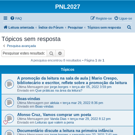
PNL2027
FAQ
Registe-se
Ligue-se
P
Leitura orientada
Índice do Fórum
Pesquisar
Tópicos sem resposta
e
Tópicos sem resposta
s
Pesquisa avançada
q
Pesquisar
Pesquisa avançada
u
A pesquisa encontrou 8 resultados • Página
1
de
1
i
Tópicos
s
A promoção da leitura na sala de aula | Mario Crespo,
a
bibliotecário e escritor, reflete sobre a promoção da leitura
r
Última Mensagem por
jorge.borges
«
terça abr 05, 2022 3:59 pm
Enviado em
Que práticas na área da leitura?
Boas-vindas
Última Mensagem por
aleluia
«
terça mar 29, 2022 8:36 pm
Enviado em
Boas-vindas
Afonso Cruz, Vamos comprar um poeta
Última Mensagem por
Vanda Dias
«
terça mar 29, 2022 8:12 pm
Enviado em
Leituras que valem a pena
Documentário discute a leitura na primeira infância
Última Mensagem por
jorge.borges
«
segunda nov 22, 2021 7:41 pm