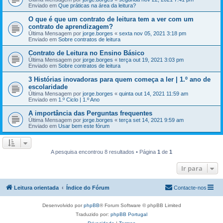
Enviado em
Que práticas na área da leitura?
O que é que um contrato de leitura tem a ver com um
contrato de aprendizagem?
Última Mensagem por
jorge.borges
«
sexta nov 05, 2021 3:18 pm
Enviado em
Sobre contratos de leitura
Contrato de Leitura no Ensino Básico
Última Mensagem por
jorge.borges
«
terça out 19, 2021 3:03 pm
Enviado em
Sobre contratos de leitura
3 Histórias inovadoras para quem começa a ler | 1.º ano de
escolaridade
Última Mensagem por
jorge.borges
«
quinta out 14, 2021 11:59 am
Enviado em
1.º Ciclo | 1.º Ano
A importância das Perguntas frequentes
Última Mensagem por
jorge.borges
«
terça set 14, 2021 9:59 am
Enviado em
Usar bem este fórum
A pesquisa encontrou 8 resultados • Página
1
de
1
Ir para
Leitura orientada
Índice do Fórum
Contacte-nos
Desenvolvido por
phpBB
® Forum Software © phpBB Limited
Traduzido por:
phpBB Portugal