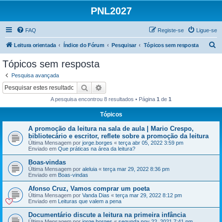
PNL2027
FAQ
Registe-se
Ligue-se
P
Leitura orientada
Índice do Fórum
Pesquisar
Tópicos sem resposta
e
Tópicos sem resposta
s
Pesquisa avançada
q
Pesquisar
Pesquisa avançada
u
A pesquisa encontrou 8 resultados • Página
1
de
1
i
Tópicos
s
A promoção da leitura na sala de aula | Mario Crespo,
a
bibliotecário e escritor, reflete sobre a promoção da leitura
r
Última Mensagem por
jorge.borges
«
terça abr 05, 2022 3:59 pm
Enviado em
Que práticas na área da leitura?
Boas-vindas
Última Mensagem por
aleluia
«
terça mar 29, 2022 8:36 pm
Enviado em
Boas-vindas
Afonso Cruz, Vamos comprar um poeta
Última Mensagem por
Vanda Dias
«
terça mar 29, 2022 8:12 pm
Enviado em
Leituras que valem a pena
Documentário discute a leitura na primeira infância
Última Mensagem por
jorge.borges
«
segunda nov 22, 2021 7:41 pm