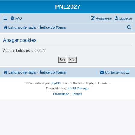
PNL2027
FAQ
Registe-se
Ligue-se
P
Leitura orientada
Índice do Fórum
e
Apagar cookies
s
q
Apagar todos os cookies?
u
i
s
Leitura orientada
Índice do Fórum
Contacte-nos
a
Desenvolvido por
phpBB
® Forum Software © phpBB Limited
r
Traduzido por:
phpBB Portugal
Privacidade
|
Termos