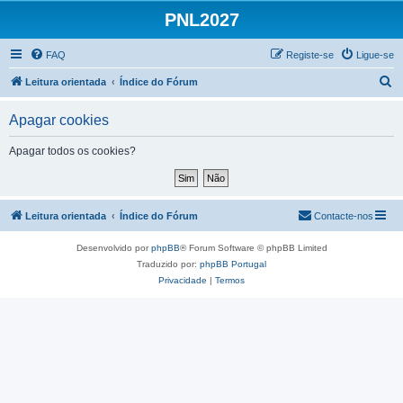
PNL2027
FAQ
Registe-se
Ligue-se
P
Leitura orientada
Índice do Fórum
e
Apagar cookies
s
q
Apagar todos os cookies?
u
i
s
Leitura orientada
Índice do Fórum
Contacte-nos
a
Desenvolvido por
phpBB
® Forum Software © phpBB Limited
r
Traduzido por:
phpBB Portugal
Privacidade
|
Termos