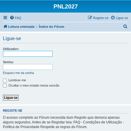
PNL2027
FAQ
Registe-se
Ligue-se
P
Leitura orientada
Índice do Fórum
e
Ligue-se
s
q
Utilizador:
u
i
Senha:
s
Esqueci-me da senha
a
Lembrar-me
r
Ocultar o meu estado nesta sessão
REGISTE-SE
O acesso completo ao Fórum necessita dum Registo que demora apenas
alguns segundos. Antes de se Registar leia: FAQ - Condições de Utilização -
Política de Privacidade Respeite as regras do Fórum.