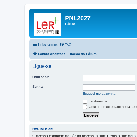
PNL2027
Fórum
Links rápidos
FAQ
Leitura orientada
Índice do Fórum
Ligue-se
Utilizador:
Senha:
Esqueci-me da senha
Lembrar-me
Ocultar o meu estado nesta ses
REGISTE-SE
O acesso completo ao Fórum necessita dum Registo que demora 