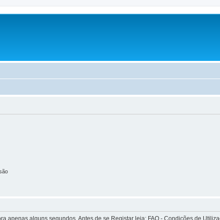
são
apenas alguns segundos. Antes de se Registar leia: FAQ - Condições de Utilizaçã