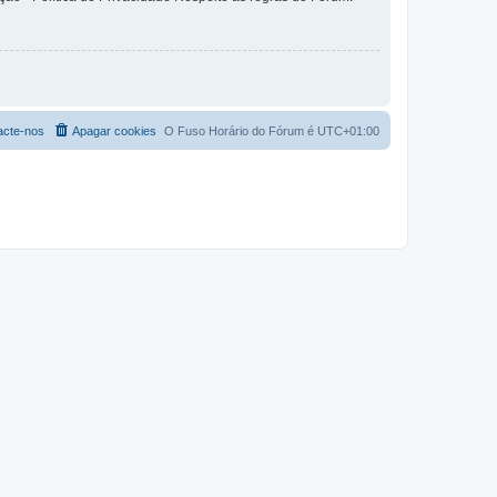
acte-nos
Apagar cookies
O Fuso Horário do Fórum é
UTC+01:00