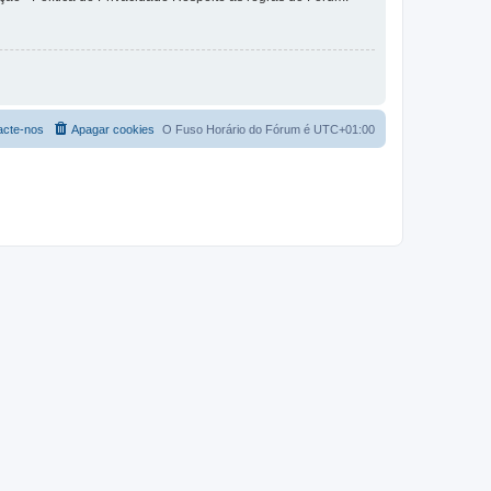
acte-nos
Apagar cookies
O Fuso Horário do Fórum é
UTC+01:00