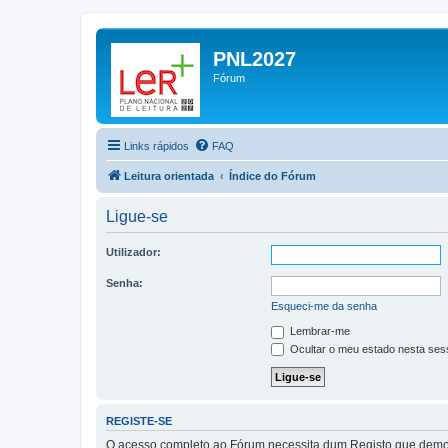
PNL2027
Fórum
Links rápidos
FAQ
Leitura orientada
Índice do Fórum
Ligue-se
Utilizador:
Senha:
Esqueci-me da senha
Lembrar-me
Ocultar o meu estado nesta ses
REGISTE-SE
O acesso completo ao Fórum necessita dum Registo que demora 