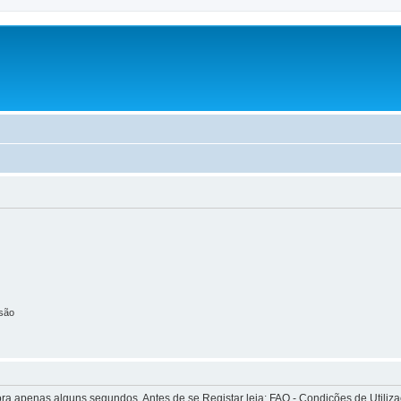
são
apenas alguns segundos. Antes de se Registar leia: FAQ - Condições de Utilizaçã