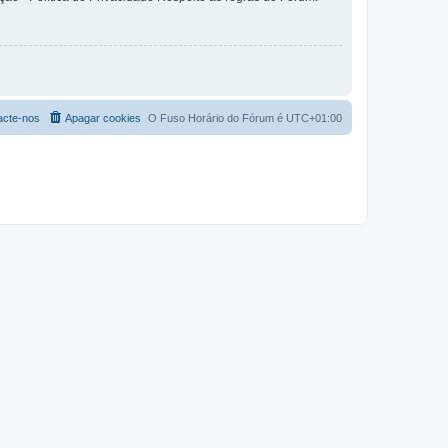
acte-nos
Apagar cookies
O Fuso Horário do Fórum é
UTC+01:00