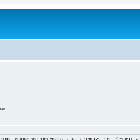
são
apenas alguns segundos. Antes de se Registar leia: FAQ - Condições de Utilizaçã