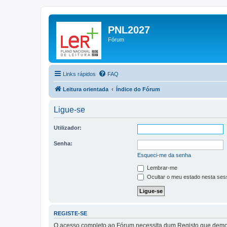
PNL2027
Fórum
Links rápidos
FAQ
Leitura orientada
Índice do Fórum
Ligue-se
Utilizador:
Senha:
Esqueci-me da senha
Lembrar-me
Ocultar o meu estado nesta ses
REGISTE-SE
O acesso completo ao Fórum necessita dum Registo que demora 