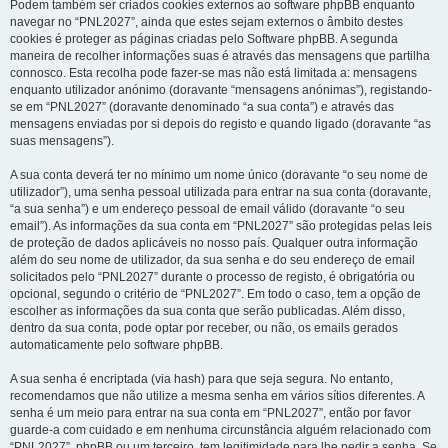
Podem também ser criados cookies externos ao software phpBB enquanto
navegar no “PNL2027”, ainda que estes sejam externos o âmbito destes
cookies é proteger as páginas criadas pelo Software phpBB. A segunda
maneira de recolher informações suas é através das mensagens que partilha
connosco. Esta recolha pode fazer-se mas não está limitada a: mensagens
enquanto utilizador anónimo (doravante “mensagens anónimas”), registando-
se em “PNL2027” (doravante denominado “a sua conta”) e através das
mensagens enviadas por si depois do registo e quando ligado (doravante “as
suas mensagens”).
A sua conta deverá ter no mínimo um nome único (doravante “o seu nome de
utilizador”), uma senha pessoal utilizada para entrar na sua conta (doravante,
“a sua senha”) e um endereço pessoal de email válido (doravante “o seu
email”). As informações da sua conta em “PNL2027” são protegidas pelas leis
de proteção de dados aplicáveis no nosso país. Qualquer outra informação
além do seu nome de utilizador, da sua senha e do seu endereço de email
solicitados pelo “PNL2027” durante o processo de registo, é obrigatória ou
opcional, segundo o critério de “PNL2027”. Em todo o caso, tem a opção de
escolher as informações da sua conta que serão publicadas. Além disso,
dentro da sua conta, pode optar por receber, ou não, os emails gerados
automaticamente pelo software phpBB.
A sua senha é encriptada (via hash) para que seja segura. No entanto,
recomendamos que não utilize a mesma senha em vários sítios diferentes. A
senha é um meio para entrar na sua conta em “PNL2027”, então por favor
guarde-a com cuidado e em nenhuma circunstância alguém relacionado com
“PNL2027”, phpBB ou um terceiro, tem legitimidade para lhe pedir a senha. Se