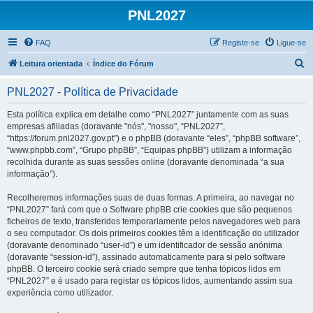
PNL2027
FAQ
Registe-se
Ligue-se
P
Leitura orientada
Índice do Fórum
e
PNL2027 - Política de Privacidade
s
q
Esta política explica em detalhe como “PNL2027” juntamente com as suas
empresas afiliadas (doravante "nós", "nosso", “PNL2027”,
u
“https://forum.pnl2027.gov.pt”) e o phpBB (doravante “eles”, “phpBB software”,
i
“www.phpbb.com”, “Grupo phpBB”, “Equipas phpBB”) utilizam a informação
recolhida durante as suas sessões online (doravante denominada “a sua
s
informação”).
a
Recolheremos informações suas de duas formas. A primeira, ao navegar no
r
“PNL2027” fará com que o Software phpBB crie cookies que são pequenos
ficheiros de texto, transferidos temporariamente pelos navegadores web para
o seu computador. Os dois primeiros cookies têm a identificação do utilizador
(doravante denominado “user-id”) e um identificador de sessão anónima
(doravante “session-id”), assinado automaticamente para si pelo software
phpBB. O terceiro cookie será criado sempre que tenha tópicos lidos em
“PNL2027” e é usado para registar os tópicos lidos, aumentando assim sua
experiência como utilizador.