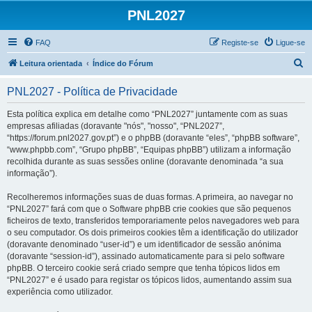
PNL2027
FAQ
Registe-se
Ligue-se
P
Leitura orientada
Índice do Fórum
e
PNL2027 - Política de Privacidade
s
q
Esta política explica em detalhe como “PNL2027” juntamente com as suas
empresas afiliadas (doravante "nós", "nosso", “PNL2027”,
u
“https://forum.pnl2027.gov.pt”) e o phpBB (doravante “eles”, “phpBB software”,
i
“www.phpbb.com”, “Grupo phpBB”, “Equipas phpBB”) utilizam a informação
recolhida durante as suas sessões online (doravante denominada “a sua
s
informação”).
a
Recolheremos informações suas de duas formas. A primeira, ao navegar no
r
“PNL2027” fará com que o Software phpBB crie cookies que são pequenos
ficheiros de texto, transferidos temporariamente pelos navegadores web para
o seu computador. Os dois primeiros cookies têm a identificação do utilizador
(doravante denominado “user-id”) e um identificador de sessão anónima
(doravante “session-id”), assinado automaticamente para si pelo software
phpBB. O terceiro cookie será criado sempre que tenha tópicos lidos em
“PNL2027” e é usado para registar os tópicos lidos, aumentando assim sua
experiência como utilizador.