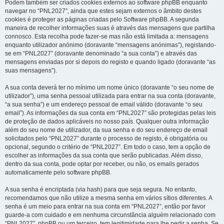
Podem também ser criados cookies externos ao software phpBB enquanto
navegar no “PNL2027”, ainda que estes sejam externos o âmbito destes
cookies é proteger as páginas criadas pelo Software phpBB. A segunda
maneira de recolher informações suas é através das mensagens que partilha
connosco. Esta recolha pode fazer-se mas não está limitada a: mensagens
enquanto utilizador anónimo (doravante “mensagens anónimas”), registando-
se em “PNL2027” (doravante denominado “a sua conta”) e através das
mensagens enviadas por si depois do registo e quando ligado (doravante “as
suas mensagens”).
A sua conta deverá ter no mínimo um nome único (doravante “o seu nome de
utilizador”), uma senha pessoal utilizada para entrar na sua conta (doravante,
“a sua senha”) e um endereço pessoal de email válido (doravante “o seu
email”). As informações da sua conta em “PNL2027” são protegidas pelas leis
de proteção de dados aplicáveis no nosso país. Qualquer outra informação
além do seu nome de utilizador, da sua senha e do seu endereço de email
solicitados pelo “PNL2027” durante o processo de registo, é obrigatória ou
opcional, segundo o critério de “PNL2027”. Em todo o caso, tem a opção de
escolher as informações da sua conta que serão publicadas. Além disso,
dentro da sua conta, pode optar por receber, ou não, os emails gerados
automaticamente pelo software phpBB.
A sua senha é encriptada (via hash) para que seja segura. No entanto,
recomendamos que não utilize a mesma senha em vários sítios diferentes. A
senha é um meio para entrar na sua conta em “PNL2027”, então por favor
guarde-a com cuidado e em nenhuma circunstância alguém relacionado com
“PNL2027”, phpBB ou um terceiro, tem legitimidade para lhe pedir a senha. Se